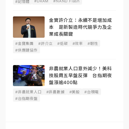
#DRAM
#NAND Flash
#記憶體
金寶許介立：永續不是增加成
本 是新製造時代競爭力及企
業成長關鍵
#金寶集團
#許介立
#低碳
#效率
#韌性
#供應鏈協作
非農就業人口意外減少！美科
技股周五早盤反彈 台指期夜
盤漲逾400點
#非農就業人口
#非農數據
#美股
#台積電
#台指期夜盤