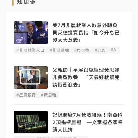
知更多
美7月非農就業人數意外轉負
貝萊德投資長指「如今升息已
沒太大意義」
#AI
#非農就業人口
#非農數據
#貝萊德
#升息
父親節｜星展銀總經理黃思翰
非典型教養 「天氣好就幫兒
請假衝浪去」
#星展銀行
#黃思翰
記憶體廠7月營收飆漲！南亞科
2項指標居冠 一文掌握各家業
績大比拚