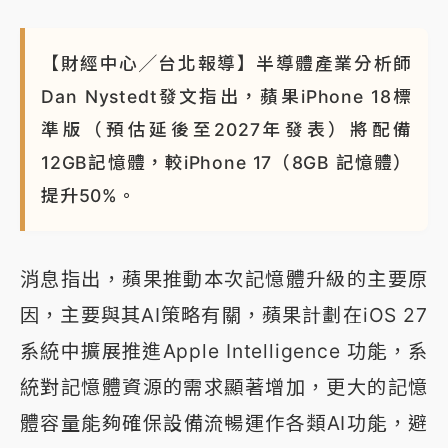
蔣萬安的建中同學！47歲法律學霸戰桃園 公開上任首
要3件事
【財經中心╱台北報導】半導體產業分析師
Dan Nystedt發文指出，蘋果iPhone 18標
準版（預估延後至2027年發表）將配備
12GB記憶體，較iPhone 17（8GB 記憶體）
提升50%。
消息指出，蘋果推動本次記憶體升級的主要原
因，主要與其AI策略有關，蘋果計劃在iOS 27
系統中擴展推進Apple Intelligence 功能，系
統對記憶體資源的需求顯著增加，更大的記憶
體容量能夠確保設備流暢運作各類AI功能，避