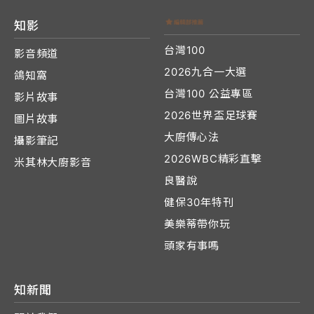
知影
台灣100
影音頻道
2026九合一大選
鴿知窩
台灣100 公益專區
影片故事
2026世界盃足球賽
圖片故事
大廚傳心法
攝影筆記
2026WBC精彩直擊
米其林大廚影音
良醫說
健保30年特刊
美樂蒂帶你玩
頭家有事嗎
知新聞