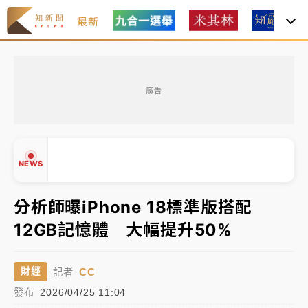
最新
父親節玩樂園！六福村今明2天「爸爸免費」 遠雄海洋
買1送1
廣告
白海豚逼近！新北高灘地停車場下午4時強制拖吊 中午
開放水門周邊紅黃線停車
中颱白海豚環流掠北海！今明防劇烈降雨 東部高溫飆
NEWS
38度
分析師曝iPhone 18標準版搭配
周末精選｜
慈濟遭詐10億完整始末曝！律師掮客大玩兩
面手法 郭台銘、蔡英文成關鍵
12GB記憶體 大幅提升50%
▲
本周爆款短影音｜
柯文哲帶電子手鐶拄拐杖現身／周玉
▼
蔻蔡玉真開撕爆料
CC
財經
記者
周末精選｜
跨境網購族注意！EZ Way若改由政府委
發布
2026/04/25 11:04
任 預算難關如何解？