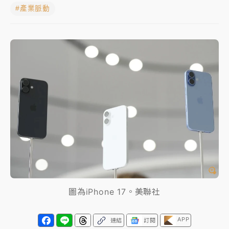
#產業脈動
蔣萬安的建中同學！47歲法律學霸戰桃園 公開上任首
要3件事
父親節玩樂園！六福村今明2天「爸爸免費」 遠雄海洋
買1送1
白海豚逼近！新北高灘地停車場下午4時強制拖吊 中午
開放水門周邊紅黃線停車
中颱白海豚環流掠北海！今明防劇烈降雨 東部高溫飆
38度
周末精選｜
慈濟遭詐10億完整始末曝！律師掮客大玩兩
面手法 郭台銘、蔡英文成關鍵
本周爆款短影音｜
柯文哲帶電子手鐶拄拐杖現身／周玉
圖為iPhone 17。美聯社
蔻蔡玉真開撕爆料
周末精選｜
跨境網購族注意！EZ Way若改由政府委
APP
連結
訂閱
任 預算難關如何解？