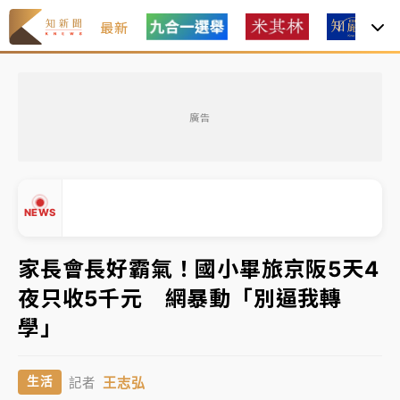
最新
女律師陳昱瑄詐慈濟10億！黃金158kg遭查扣畫面曝光
廣告
暑假過三周才推「E宿新北打卡趣」！抽獎程序複雜 觀
旅局回應了
中信慈善基金會想增加董事人數！辜仲諒向法院聲請遭
NEWS
駁 理由曝光
故宮《龍藏經》特展第2檔！今線上預約開賣一度塞車
家長會長好霸氣！國小畢旅京阪5天4
周六起展出延長至晚上7時
夜只收5千元 網暴動「別逼我轉
台東農業處長涉圖利渡假村！東檢抗告成功 今重開羈
▲
學」
押庭
▼
父親節泡湯了！中颱白海豚雨彈轟3天 「紅到發紫」降
王志弘
生活
記者
雨熱區曝