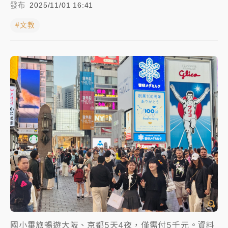
發布
2025/11/01 16:41
女律師陳昱瑄詐慈濟10億！黃金158kg遭查扣畫面曝光
#文教
暑假過三周才推「E宿新北打卡趣」！抽獎程序複雜 觀
旅局回應了
中信慈善基金會想增加董事人數！辜仲諒向法院聲請遭
駁 理由曝光
故宮《龍藏經》特展第2檔！今線上預約開賣一度塞車
周六起展出延長至晚上7時
台東農業處長涉圖利渡假村！東檢抗告成功 今重開羈
押庭
父親節泡湯了！中颱白海豚雨彈轟3天 「紅到發紫」降
雨熱區曝
國小畢旅暢遊大阪、京都5天4夜，僅需付5千元。資料