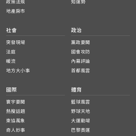
政策法規
知運勢
地產房市
社會
政治
突發現場
黨政要聞
法庭
國會攻防
暖流
內幕評論
地方大小事
首都風雲
國際
體育
寰宇要聞
籃球風雲
熱搜話題
野球天地
東協萬象
大運動場
奇人妙事
巴黎奧運