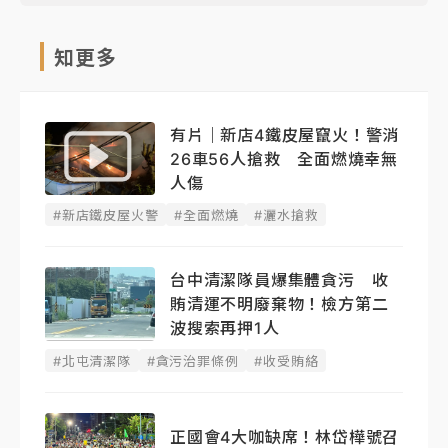
知更多
有片｜新店4鐵皮屋竄火！警消
26車56人搶救 全面燃燒幸無
人傷
#新店鐵皮屋火警
#全面燃燒
#灑水搶救
台中清潔隊員爆集體貪污 收
賄清運不明廢棄物！檢方第二
波搜索再押1人
#北屯清潔隊
#貪污治罪條例
#收受賄絡
正國會4大咖缺席！林岱樺號召