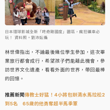
日本環球影城全新「咚奇剛國度」園區，瘋狂礦車必
玩！ 資料照。劉沛妘攝
林世偉指出，不論最後幾位學生參加，這次畢
業旅行都會成行，希望孩子們能藉此機會，參
訪世界文化遺產，看看外面的世界，帶回最棒
的回憶。
推薦新聞
傳教士好猛！4小將包辦清水馬拉松2
到5名 65歲的他勇奪超半馬季軍