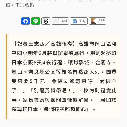
照。王志弘攝
APP
連結
訂閱
【記者王志弘／高雄報導】高雄市岡山區和
平國小明年3月將舉辦畢業旅行，規劃超夢幻
日本京阪5天4夜行程，環球影城、金閣寺、
嵐山、奈良鹿公園等知名景點都入列，團費
竟只要5千元，令網友驚奇直呼「太佛心
了！」「別逼我轉學喔！」。校方則證實此
事，家長會長與顧問團慷慨解囊，「用國旅
預算玩日本，每個孩子都超開心」。