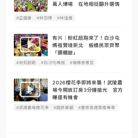
萬人爆場 在地相挺翻升選情
#正國會
#林岱樺
#林佳龍
有片｜粉紅超跑來了！白沙屯
媽祖贊境新北 板橋民眾齊聚
「鑽轎腳」
#粉紅超跑
#白沙屯媽祖
#板橋慈惠宮
2026櫻花季即將來襲！武陵農
場今開放訂房3分鐘搶光 官方
曝還有機會
#武陵農場櫻花季
#國民賓館
#豐原客運賞櫻專車