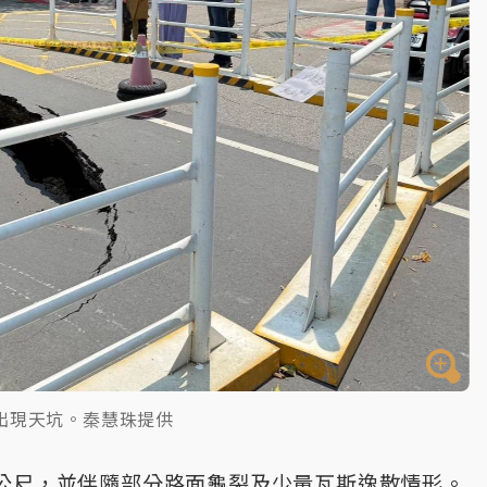
出現天坑。秦慧珠提供
4公尺，並伴隨部分路面龜裂及少量瓦斯逸散情形。