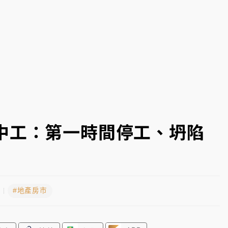
部高溫飆38度
掮客大玩兩面手法 郭台銘、蔡英文成關鍵
身／周玉蔻蔡玉真開撕爆料
由政府委任 預算難關如何解？
開上任首要3件事
中工：第一時間停工、坍陷
#地產房市