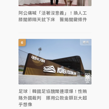
阿公痛喊「活著沒意義」！換人工
膝關節隔天就下床 醫揭關鍵條件
體育
足球｜韓國足協醜聞連環爆！性賄
賂外國裁判 挪用公款金額巨大超
乎想像