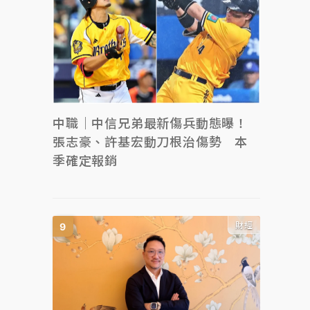
中職｜中信兄弟最新傷兵動態曝！
張志豪、許基宏動刀根治傷勢 本
季確定報銷
財經