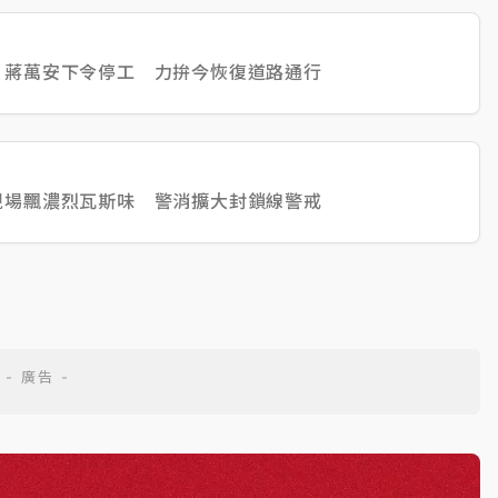
！蔣萬安下令停工 力拚今恢復道路通行
現場飄濃烈瓦斯味 警消擴大封鎖線警戒