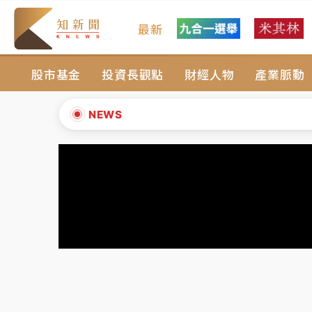
最新
父親節玩樂園！六福村今明2天「爸爸免費」 
股市基金
投資長觀點
財經人物
產業脈動
白海豚逼近！新北高灘地停車場下午4時強制
中颱白海豚環流掠北海！今明防劇烈降雨 東
NEWS
周末精選｜
慈濟遭詐10億完整始末曝！律師
▲
本周爆款短影音｜
柯文哲帶電子手鐶拄拐杖現
▼
周末精選｜
跨境網購族注意！EZ Way若改
蔣萬安的建中同學！47歲法律學霸戰桃園 公
父親節玩樂園！六福村今明2天「爸爸免費」 
白海豚逼近！新北高灘地停車場下午4時強制