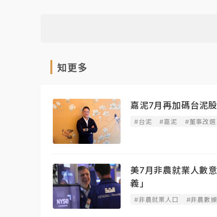
知更多
嘉泥7月再加碼台泥股
#台泥
#嘉泥
#董事改選
美7月非農就業人數
義」
#非農就業人口
#非農數