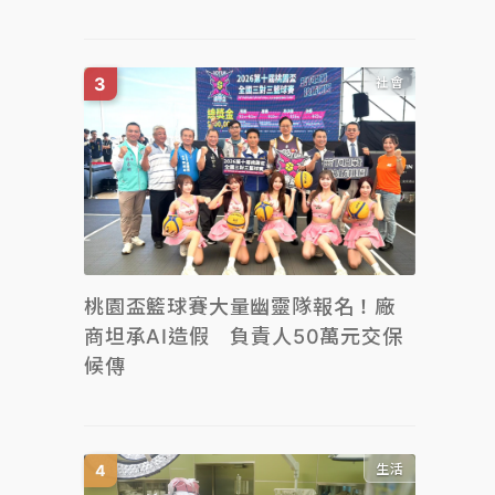
社會
桃園盃籃球賽大量幽靈隊報名！廠
商坦承AI造假 負責人50萬元交保
候傳
生活