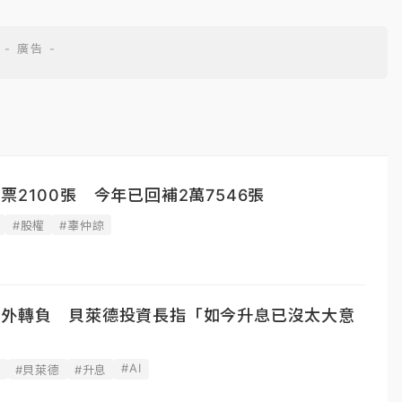
票2100張 今年已回補2萬7546張
#股權
#辜仲諒
意外轉負 貝萊德投資長指「如今升息已沒太大意
#AI
據
#貝萊德
#升息