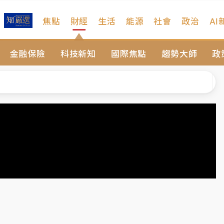
焦點
財經
生活
能源
社會
政治
AI
遠雄海洋買1送1
金融保險
科技新知
國際焦點
趨勢大師
政
拖吊 中午開放水門周邊紅黃線停車
部高溫飆38度
掮客大玩兩面手法 郭台銘、蔡英文成關鍵
身／周玉蔻蔡玉真開撕爆料
由政府委任 預算難關如何解？
開上任首要3件事
遠雄海洋買1送1
拖吊 中午開放水門周邊紅黃線停車