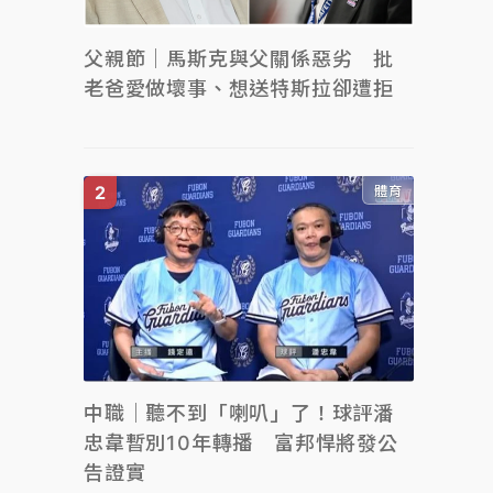
父親節｜馬斯克與父關係惡劣 批
老爸愛做壞事、想送特斯拉卻遭拒
體育
中職｜聽不到「喇叭」了！球評潘
忠韋暫別10年轉播 富邦悍將發公
告證實