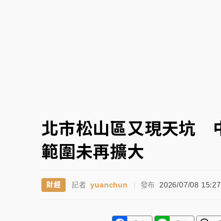
中颱白海豚環流掠北海！今明防劇烈降雨 東
周末精選｜
慈濟遭詐10億完整始末曝！律師
本周爆款短影音｜
柯文哲帶電子手鐶拄拐杖現
周末精選｜
跨境網購族注意！EZ Way若改
蔣萬安的建中同學！47歲法律學霸戰桃園 公
北市松山區又現天坑 
範圍未再擴大
yuanchun
2026/07/08 15:27
財經
記者
|
發布