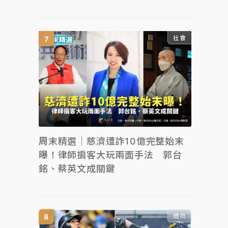
社會
周末精選｜慈濟遭詐10億完整始末
曝！律師掮客大玩兩面手法 郭台
銘、蔡英文成關鍵
體育