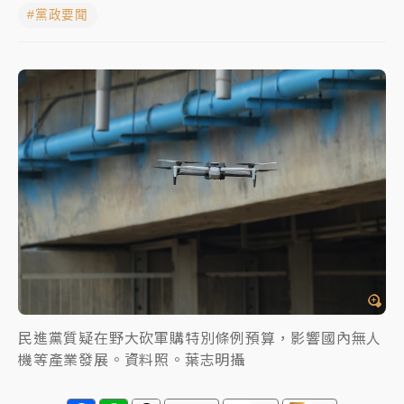
#黨政要聞
女律師陳昱瑄詐慈濟10億！黃金158kg遭查扣畫面曝光
暑假過三周才推「E宿新北打卡趣」！抽獎程序複雜 觀
旅局回應了
中信慈善基金會想增加董事人數！辜仲諒向法院聲請遭
駁 理由曝光
故宮《龍藏經》特展第2檔！今線上預約開賣一度塞車
周六起展出延長至晚上7時
台東農業處長涉圖利渡假村！東檢抗告成功 今重開羈
押庭
父親節泡湯了！中颱白海豚雨彈轟3天 「紅到發紫」降
雨熱區曝
民進黨質疑在野大砍軍購特別條例預算，影響國內無人
機等產業發展。資料照。葉志明攝