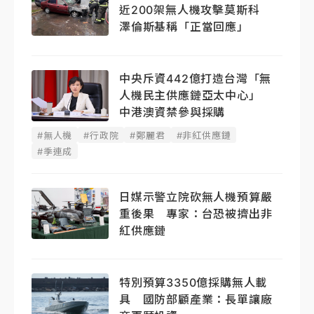
近200架無人機攻擊莫斯科
澤倫斯基稱「正當回應」
中央斥資442億打造台灣「無
人機民主供應鏈亞太中心」
中港澳資禁參與採購
#無人機
#行政院
#鄭麗君
#非紅供應鏈
#季連成
日媒示警立院砍無人機預算嚴
重後果 專家：台恐被擠出非
紅供應鏈
特別預算3350億採購無人載
具 國防部顧產業：長單讓廠