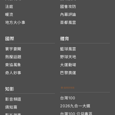
法庭
國會攻防
暖流
內幕評論
地方大小事
首都風雲
國際
體育
寰宇要聞
籃球風雲
熱搜話題
野球天地
東協萬象
大運動場
奇人妙事
巴黎奧運
知影
台灣100
影音頻道
2026九合一大選
鴿知窩
台灣100 公益專區