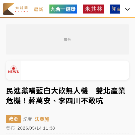
最新
女律師陳昱瑄詐慈濟10億！黃金158kg遭查扣畫面曝光
廣告
暑假過三周才推「E宿新北打卡趣」！抽獎程序複雜 觀
旅局回應了
中信慈善基金會想增加董事人數！辜仲諒向法院聲請遭
NEWS
駁 理由曝光
故宮《龍藏經》特展第2檔！今線上預約開賣一度塞車
民進黨嘆藍白大砍無人機 雙北產業
周六起展出延長至晚上7時
危機！蔣萬安、李四川不敢吭
台東農業處長涉圖利渡假村！東檢抗告成功 今重開羈
▲
押庭
▼
法亞施
政治
記者
父親節泡湯了！中颱白海豚雨彈轟3天 「紅到發紫」降
發布
2026/05/14 11:38
雨熱區曝