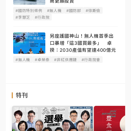
商更願投資
#國防特別條例
#無人機
#國防部
#徐斯儉
#李慧芝
#行政院
另座護國神山！無人機首季出
口暴增「這3國買最多」 卓
揆：2030產值有望達400億元
#無人機
#卓榮泰
#非紅供應鏈
#行政院會
特刊