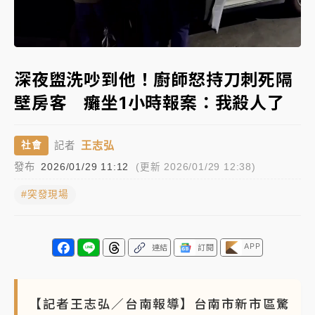
白海豚瘦身！中部以北防劇烈降水 本周天氣展望「多
Loaded
:
雨不穩定」
Unmute
82.27%
強風長浪襲馬祖！「白海豚」逼近劃設警戒區 違規戲
深夜盥洗吵到他！廚師怒持刀刺死隔
水觀浪恐重罰失血
壁房客 癱坐1小時報案：我殺人了
周末精選｜
苯駢芘無安全攝取值！致癌苦茶油下肚 毒
物醫籲多吃蔬果代謝
王志弘
社會
記者
《知新聞》揭「運科計畫」人體實驗黑幕 運動部不追
發布
2026/01/29 11:12
(更新 2026/01/29 12:38)
究！遭監委質疑
#突發現場
台股處置新制明天上路 4大鬆綁一次看
周末精選｜
鎢業董座離奇命喪豪宅！檢警3方向追出前
APP
連結
訂閱
員工犯案 破案關鍵曝
【記者王志弘／台南報導】台南市新市區驚