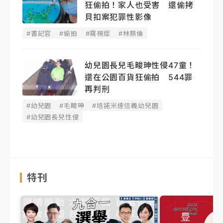
狂偷拍！家人也受害 還偷拷
貝扣案犯罪性影像
#書記官
#偷拍
#窺視症
#林顥倫
幼兒園長兒毛畯珅性侵47童！
還在公園百貨狂偷拍 544罪
再判刑
#幼兒園
#毛畯珅
#培諾米達信義幼兒園
#幼兒園長兒性侵
特刊