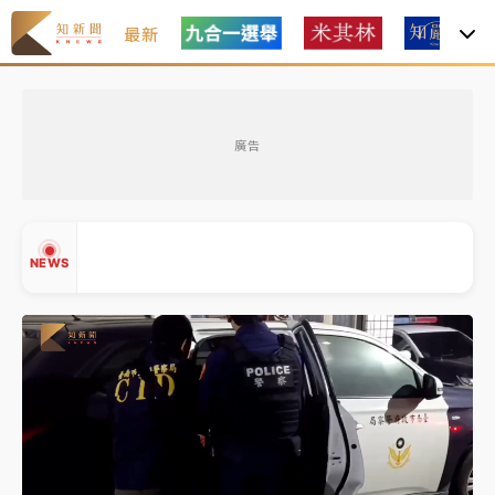
最新
白海豚瘦身！中部以北防劇烈降水 本周天氣展望「多
雨不穩定」
廣告
強風長浪襲馬祖！「白海豚」逼近劃設警戒區 違規戲
水觀浪恐重罰失血
周末精選｜
苯駢芘無安全攝取值！致癌苦茶油下肚 毒
NEWS
物醫籲多吃蔬果代謝
《知新聞》揭「運科計畫」人體實驗黑幕 運動部不追
究！遭監委質疑
▲
台股處置新制明天上路 4大鬆綁一次看
▼
周末精選｜
鎢業董座離奇命喪豪宅！檢警3方向追出前
員工犯案 破案關鍵曝