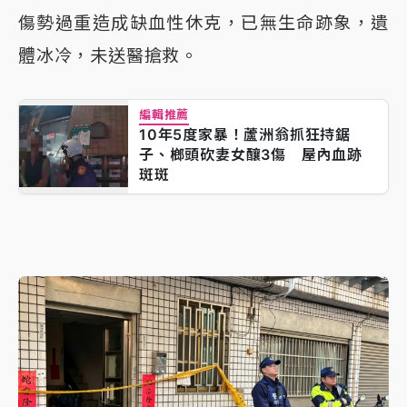
傷勢過重造成缺血性休克，已無生命跡象，遺
體冰冷，未送醫搶救。
編輯推薦
10年5度家暴！蘆洲翁抓狂持鋸
子、榔頭砍妻女釀3傷 屋內血跡
斑斑