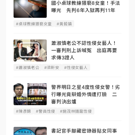
國小桌球教練猥褻8女童！手法
曝光 先判6年入獄再判11年
#桌球教練猥褻女童
#黃毅鎮
蕭淑慎老公不認性侵女藝人！
一審判刑上訴喊冤 出庭再要
求傳3證人
#蕭淑慎老公
#梁軒安
#性侵女藝人
警界明日之星4度性侵女警！劣
行曝光竟辯婚外情遭打臉 二
審判決出爐
#陳彥錦
#警員性侵
#施茂林隨扈性侵
書記官手腳藏密錄器貼女同事