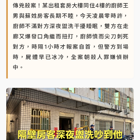
傳兇殺案！某出租套房大樓同住4樓的廚師王
男與蘇姓房客長期不睦，今天凌晨零時許，
廚師不滿對方深夜盥洗干擾睡眠，雙方在走
廊又爆發口角繼而扭打，廚師憤而尖刀刺死
對方，時隔1小時才報案自首，但警方到場
時，屍體早已冰冷，全案朝殺人罪嫌偵辦
中。