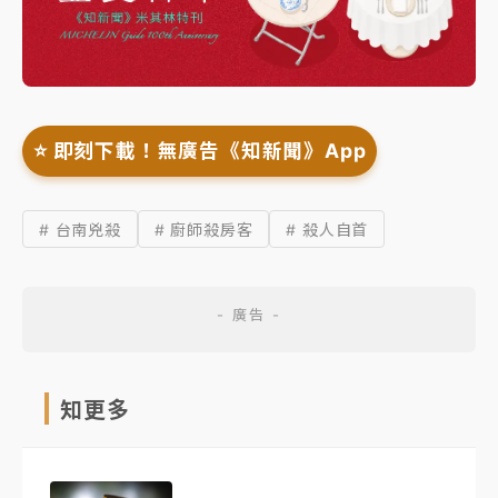
⭐️ 即刻下載！無廣告《知新聞》App
# 台南兇殺
# 廚師殺房客
# 殺人自首
知更多