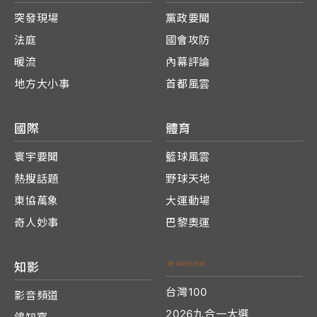
突發現場
黨政要聞
法庭
國會攻防
暖流
內幕評論
地方大小事
首都風雲
國際
體育
寰宇要聞
籃球風雲
熱搜話題
野球天地
東協萬象
大運動場
奇人妙事
巴黎奧運
知影
台灣100
影音頻道
2026九合一大選