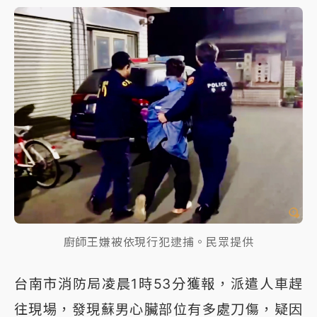
廚師王嫌被依現行犯逮捕。民眾提供
台南市消防局凌晨1時53分獲報，派遣人車趕
往現場，發現蘇男心臟部位有多處刀傷，疑因