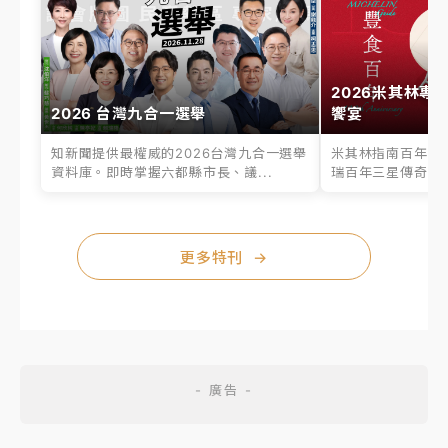
2026米其林專
2026 台灣九合一選舉
饗宴
知新聞提供最權威的2026台灣九合一選舉
米其林指南百年之
資料庫。即時掌握六都縣市長、議...
瑞百年三星傳奇、台
更多特刊
→