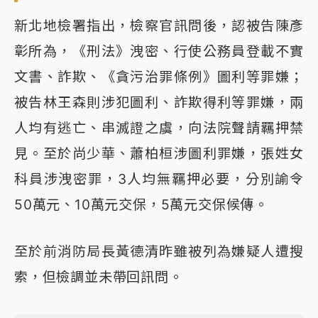
新北地檢署指出，檢察官訊問後，認被告陳彥
彰所為，《刑法》洩密、行使公務員登載不實
文書、詐欺、《貪污治罪條例》圖利等罪嫌；
被告林王森則涉犯圖利、詐欺得利等罪嫌，兩
人均有逃亡、串滅證之虞，向法院聲請羈押禁
見。至於尚少華、蕭柏桓涉圖利罪嫌，張姓女
科員涉洩密罪，3人均無羈押必要，分別諭令
50萬元、10萬元交保，5萬元交保候傳。
至於前消防局長黃德清昨雖被列為嫌疑人遭搜
索，但檢調並未帶回訊問。