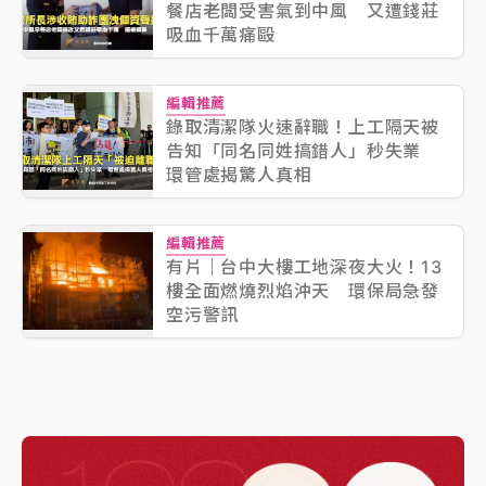
餐店老闆受害氣到中風 又遭錢莊
吸血千萬痛毆
編輯推薦
錄取清潔隊火速辭職！上工隔天被
告知「同名同姓搞錯人」秒失業
環管處揭驚人真相
編輯推薦
有片｜台中大樓工地深夜大火！13
樓全面燃燒烈焰沖天 環保局急發
空污警訊