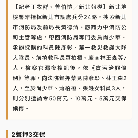
【記者丁牧群、曾伯愷／新北報導】新北地
檢署昨指揮新北市調處兵分24路，搜索新北
市消防局及前局長黃德清、廠商力中消防公
司主管等處，帶回消防局專門委員尚少華、
承辦採購的科員陳彥彰、第一救災救護大隊
大隊長、前搶救科長蕭柏桓、廠商林王森等7
人，檢察官漏夜複訊後，依《貪污治罪條
例》等罪，向法院聲押禁見陳彥彰、林王森2
人，至於尚少華、蕭柏桓、張姓女科員3人，
則分別遭諭令50萬元、10萬元、5萬元交保
候傳。
2聲押3交保