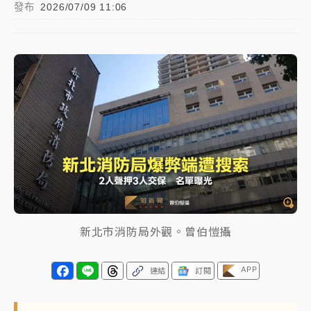
發布
2026/07/09 11:06
父親節玩樂園！六福村今明2天「爸爸免費」 遠雄海洋
買1送1
中颱白海豚環流掠北海！今明防劇烈降雨 東部高溫飆
38度
周末精選｜
慈濟遭詐10億完整始末曝！律師掮客大玩兩
面手法 郭台銘、蔡英文成關鍵
本周爆款短影音｜
柯文哲帶電子手鐶拄拐杖現身／周玉
蔻蔡玉真開撕爆料
周末精選｜
跨境網購族注意！EZ Way若改由政府委
任 預算難關如何解？
新北市消防局外觀。曾伯愷攝
蔣萬安的建中同學！47歲法律學霸戰桃園 公開上任首
要3件事
APP
連結
訂閱