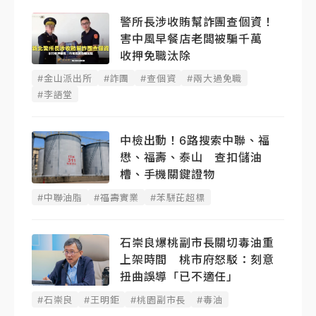
警所長涉收賄幫詐團查個資！
害中風早餐店老闆被騙千萬
收押免職汰除
#金山派出所
#詐團
#查個資
#兩大過免職
#李語堂
中檢出動！6路搜索中聯、福
懋、福壽、泰山 查扣儲油
槽、手機關鍵證物
#中聯油脂
#福壽實業
#苯駢芘超標
石崇良爆桃副市長關切毒油重
上架時間 桃市府怒駁：刻意
扭曲誤導「已不適任」
#石崇良
#王明鉅
#桃園副市長
#毒油