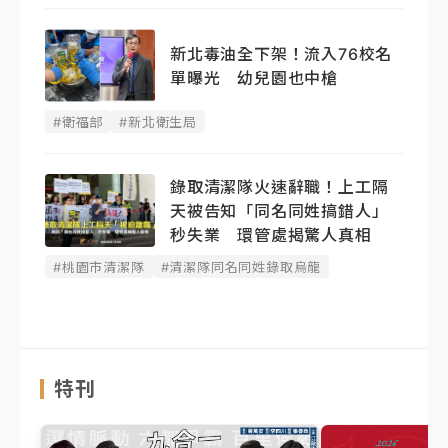
新北毒油全下架！流入76校名
單曝光 幼兒園也中槍
#衛福部
#新北衛生局
錄取清潔隊火速辭職！上工隔
天被告知「同名同姓搞錯人」
秒失業 環管處揭驚人真相
#桃園市清潔隊
#清潔隊同名同姓錄取烏龍
特刊