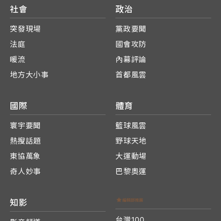
社會
政治
突發現場
黨政要聞
法庭
國會攻防
暖流
內幕評論
地方大小事
首都風雲
國際
體育
寰宇要聞
籃球風雲
熱搜話題
野球天地
東協萬象
大運動場
奇人妙事
巴黎奧運
知影
台灣100