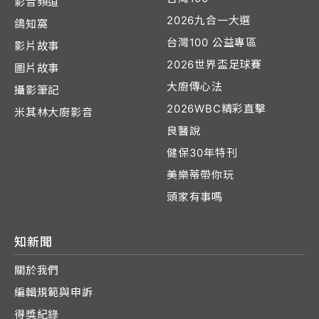
影音頻道
2026九合一大選
鴿知窩
台灣100 公益專區
影片故事
2026世界盃足球賽
圖片故事
大廚傳心法
攝影筆記
2026WBC精彩直擊
米其林大廚影音
良醫說
健保30年特刊
美樂蒂帶你玩
頭家有事嗎
知新聞
關於我們
編輯規範與申訴
得獎紀錄