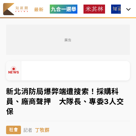
最新
父親節玩樂園！六福村今明2天「爸爸免費」 遠雄海洋
買1送1
廣告
中颱白海豚環流掠北海！今明防劇烈降雨 東部高溫飆
38度
周末精選｜
慈濟遭詐10億完整始末曝！律師掮客大玩兩
NEWS
面手法 郭台銘、蔡英文成關鍵
本周爆款短影音｜
柯文哲帶電子手鐶拄拐杖現身／周玉
新北消防局爆弊端遭搜索！採購科
蔻蔡玉真開撕爆料
員、廠商聲押 大隊長、專委3人交
周末精選｜
跨境網購族注意！EZ Way若改由政府委
▲
保
任 預算難關如何解？
▼
蔣萬安的建中同學！47歲法律學霸戰桃園 公開上任首
丁牧群
社會
記者
要3件事