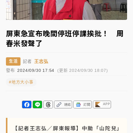
蔣萬安的建中同學！47歲法律學霸戰桃園 公開上任首
Loaded
:
要3件事
Unmute
57.75%
父親節玩樂園！六福村今明2天「爸爸免費」 遠雄海洋
屏東急宣布晚間停班停課挨批！ 周
買1送1
春米發聲了
白海豚逼近！新北高灘地停車場下午4時強制拖吊 中午
開放水門周邊紅黃線停車
王志弘
生活
記者
中颱白海豚環流掠北海！今明防劇烈降雨 東部高溫飆
發布
2024/09/30 17:54
(更新 2024/09/30 18:07)
38度
#地方大小事
周末精選｜
慈濟遭詐10億完整始末曝！律師掮客大玩兩
面手法 郭台銘、蔡英文成關鍵
本周爆款短影音｜
柯文哲帶電子手鐶拄拐杖現身／周玉
APP
連結
訂閱
蔻蔡玉真開撕爆料
周末精選｜
跨境網購族注意！EZ Way若改由政府委
【記者王志弘／屏東報導】中颱「山陀兒」
任 預算難關如何解？