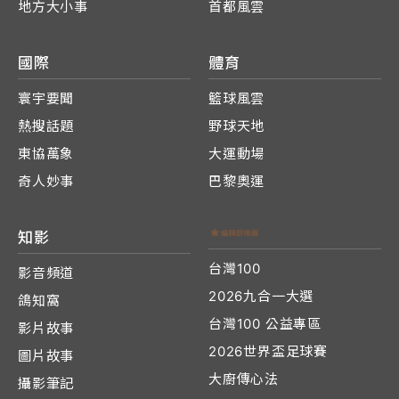
地方大小事
首都風雲
國際
體育
寰宇要聞
籃球風雲
熱搜話題
野球天地
東協萬象
大運動場
奇人妙事
巴黎奧運
知影
台灣100
影音頻道
2026九合一大選
鴿知窩
台灣100 公益專區
影片故事
2026世界盃足球賽
圖片故事
大廚傳心法
攝影筆記