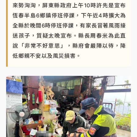
來勢洶洶，屏東縣政府上午10時許先是宣布
蔣萬安的建中同學！47歲法律學霸戰桃園 公開上任首
恆春半島6鄉鎮停班停課，下午近4時擴大為
要3件事
全縣於晚間6時停班停課，有家長冒著風雨接
送孩子，質疑太晚宣布。縣長周春米為此直
說「非常不好意思」，縣府會嚴陣以待，降
低鄉親不安以及風災損害。