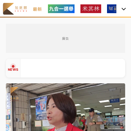
最新
父親節玩樂園！六福村今明2天「爸爸免費」 遠雄海洋
買1送1
廣告
白海豚逼近！新北高灘地停車場下午4時強制拖吊 中午
開放水門周邊紅黃線停車
中颱白海豚環流掠北海！今明防劇烈降雨 東部高溫飆
NEWS
38度
周末精選｜
慈濟遭詐10億完整始末曝！律師掮客大玩兩
面手法 郭台銘、蔡英文成關鍵
本周爆款短影音｜
柯文哲帶電子手鐶拄拐杖現身／周玉
▲
蔻蔡玉真開撕爆料
▼
周末精選｜
跨境網購族注意！EZ Way若改由政府委
任 預算難關如何解？