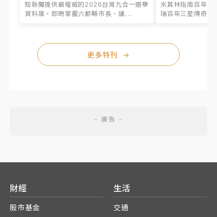
知新聞提供最權威的2026台灣九合一選舉
米其林指南百年之
資料庫。即時掌握六都縣市長、議...
瑞百年三星傳奇、台
更多特刊
→
財經
生活
股市基金
交通