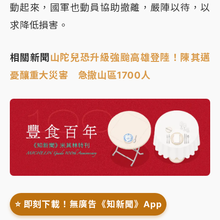
動起來，國軍也動員協助撤離，嚴陣以待，以
求降低損害。
相關新聞
山陀兒恐升級強颱高雄登陸！陳其邁
憂釀重大災害 急撤山區1700人
⭐️ 即刻下載！無廣告《知新聞》App