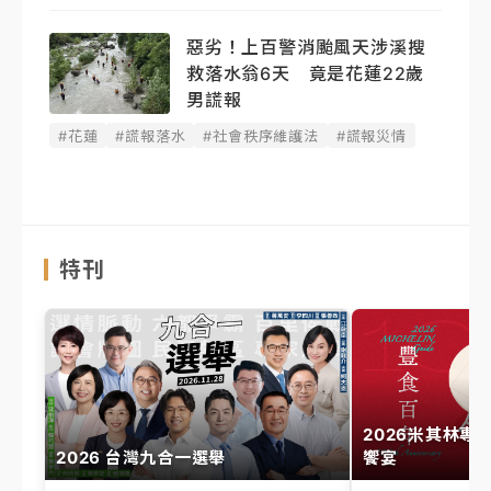
惡劣！上百警消颱風天涉溪搜
救落水翁6天 竟是花蓮22歲
男謊報
#花蓮
#謊報落水
#社會秩序維護法
#謊報災情
特刊
2026米其林專
2026 台灣九合一選舉
饗宴