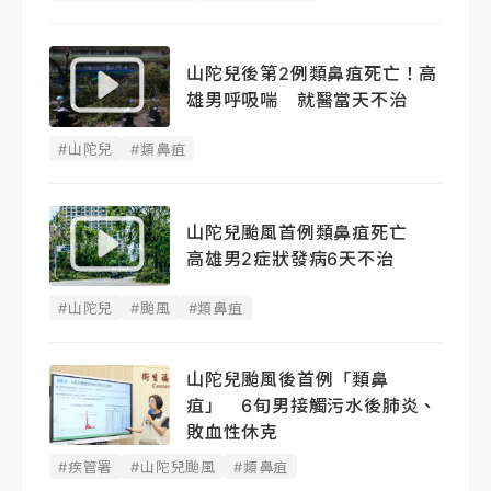
山陀兒後第2例類鼻疽死亡！高
雄男呼吸喘 就醫當天不治
#山陀兒
#類鼻疽
山陀兒颱風首例類鼻疽死亡
高雄男2症狀發病6天不治
#山陀兒
#颱風
#類鼻疽
山陀兒颱風後首例「類鼻
疽」 6旬男接觸污水後肺炎、
敗血性休克
#疾管署
#山陀兒颱風
#類鼻疽