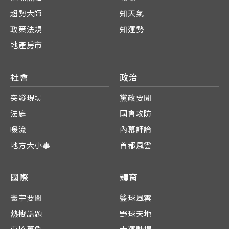
趨勢大師
知天氣
政策法規
知運勢
地產房市
社會
政治
突發現場
黨政要聞
法庭
國會攻防
暖流
內幕評論
地方大小事
首都風雲
國際
體育
寰宇要聞
籃球風雲
熱搜話題
野球天地