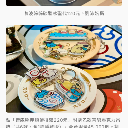
咖波躲躲碳酸冰聖代120元。劉沛妘攝
點「青森縣產鱒鮭拼盤220元」附贈乙款盲袋壓克力吊
飾（共6款，含1款隱藏版），全台限量45,000個。劉