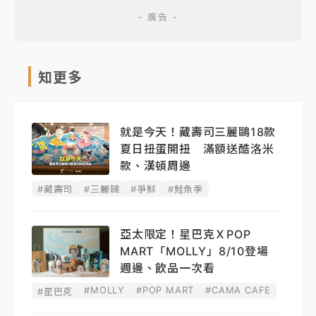
知更多
就是今天！藏壽司三麗鷗18款
夏日扭蛋開扭 滿額送酷洛米
款、漢頓周邊
#藏壽司
#三麗鷗
#爭鮮
#鮭魚季
亞太限定！星巴克ＸPOP
MART「MOLLY」8/10登場
週邊、飲品一次看
#MOLLY
#POP MART
#CAMA CAFE
#星巴克