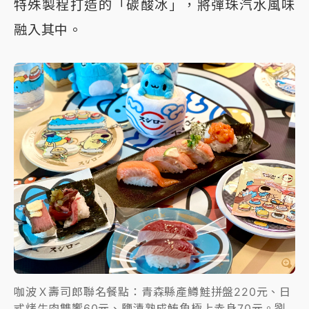
特殊製程打造的「碳酸冰」，將彈珠汽水風味
融入其中。
咖波Ｘ壽司郎聯名餐點：青森縣產鱒鮭拼盤220元、日
式烤牛肉雙饗60元、鹽漬熟成鮪魚極上赤身70元。劉