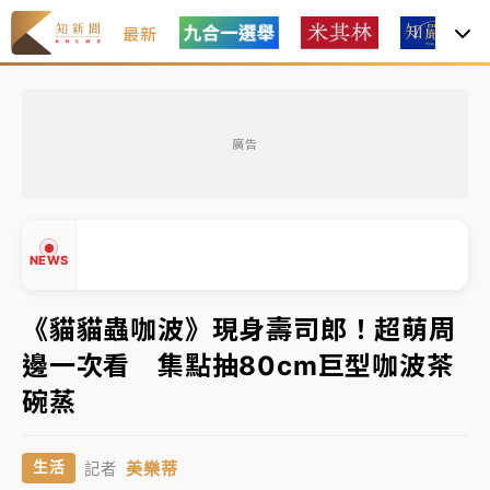
最新
女律師陳昱瑄詐慈濟10億！黃金158kg遭查扣畫面曝光
廣告
暑假過三周才推「E宿新北打卡趣」！抽獎程序複雜 觀
旅局回應了
中信慈善基金會想增加董事人數！辜仲諒向法院聲請遭
NEWS
駁 理由曝光
故宮《龍藏經》特展第2檔！今線上預約開賣一度塞車
《貓貓蟲咖波》現身壽司郎！超萌周
周六起展出延長至晚上7時
邊一次看 集點抽80cm巨型咖波茶
台東農業處長涉圖利渡假村！東檢抗告成功 今重開羈
▲
碗蒸
押庭
▼
父親節泡湯了！中颱白海豚雨彈轟3天 「紅到發紫」降
美樂蒂
生活
記者
雨熱區曝