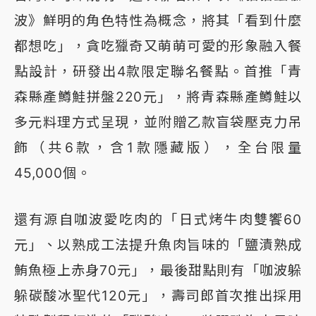
波》鮮明的角色特性為概念，將其「看到什麼
都想吃」，貪吃獵奇又萌萌可愛的形象融入餐
點設計，研發出4款限定聯名餐點。首推「青
森縣產鱒鮭拼盤220元」，將青森縣產鱒鮭以
多元料理方式呈現，並附贈乙款盲袋壓克力吊
飾（共6款，含1款隱藏版），全台限量
45,000個。
還有源自咖波愛吃肉的「日式烤牛肉雙饗60
元」、以熟成工法提升魚肉旨味的「鹽漬熟成
鮪魚極上赤身70元」，最後甜點則有「咖波躲
躲碳酸冰聖代120元」，壽司郎首次推出採用