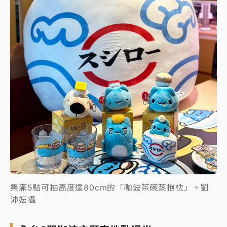
集滿5點可抽高度達80cm的「咖波茶碗蒸抱枕」。劉
沛妘攝