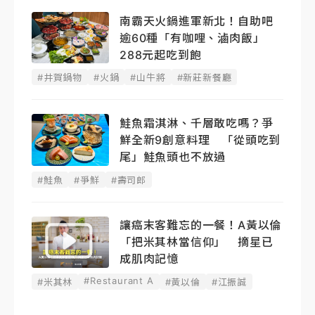
南霸天火鍋進軍新北！自助吧
逾60種「有咖哩、滷肉飯」
288元起吃到飽
#井賀鍋物
#火鍋
#山牛將
#新莊新餐廳
鮭魚霜淇淋、千層敢吃嗎？爭
鮮全新9創意料理 「從頭吃到
尾」鮭魚頭也不放過
#鮭魚
#爭鮮
#壽司郎
讓癌末客難忘的一餐！A黃以倫
「把米其林當信仰」 摘星已
成肌肉記憶
#Restaurant A
#米其林
#黃以倫
#江振誠