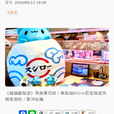
發布
2026/05/11 18:00
女律師陳昱瑄詐慈濟10億！黃金158kg遭查扣畫面曝光
#食尚
暑假過三周才推「E宿新北打卡趣」！抽獎程序複雜 觀
旅局回應了
中信慈善基金會想增加董事人數！辜仲諒向法院聲請遭
駁 理由曝光
故宮《龍藏經》特展第2檔！今線上預約開賣一度塞車
周六起展出延長至晚上7時
台東農業處長涉圖利渡假村！東檢抗告成功 今重開羈
押庭
父親節泡湯了！中颱白海豚雨彈轟3天 「紅到發紫」降
《貓貓蟲咖波》現身壽司郎！集點抽80cm巨型咖波茶
雨熱區曝
碗蒸抱枕。劉沛妘攝
APP
連結
訂閱