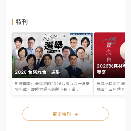
特刊
2026米其林專
2026 台灣九合一選舉
饗宴
知新聞提供最權威的2026台灣九合一選舉
米其林指南百年之
資料庫。即時掌握六都縣市長、議...
瑞百年三星傳奇、台
更多特刊
→