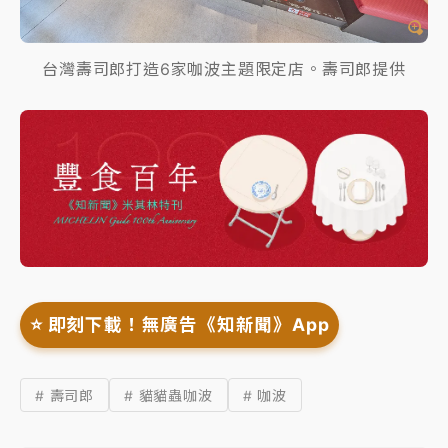
台灣壽司郎打造6家咖波主題限定店。壽司郎提供
⭐️ 即刻下載！無廣告《知新聞》App
# 壽司郎
# 貓貓蟲咖波
# 咖波