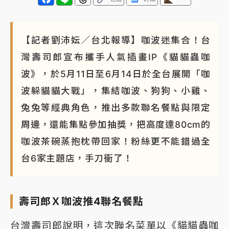
【記者劉沛妘／台北報導】咖波迷集合！台
灣壽司郎宣布攜手人氣插畫IP《貓貓蟲咖
波》，於5月11日至6月14日於全台展開「咖
波躲貓貓大戰」，集結咖波、狗狗、小雞、
兔兔等經典角色，推出多款聯名餐點與限定
周邊，還能集點參加抽獎，把高度達80cm的
咖波茶碗蒸抱枕帶回家！粉絲更不能錯過全
台6家主題店，手刀衝了！
壽司郎Ｘ咖波推4聯名餐點
台灣壽司郎說明，這次聯名菜單以《貓貓蟲咖