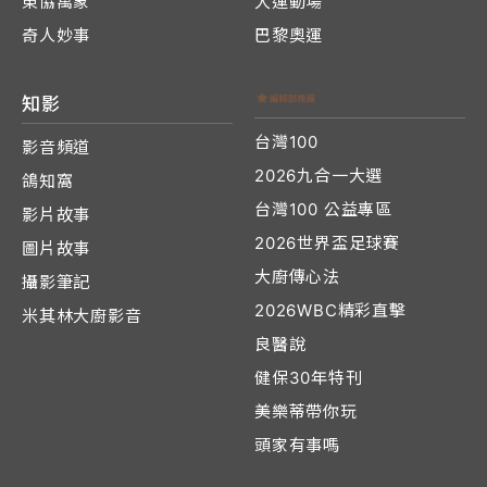
東協萬象
大運動場
奇人妙事
巴黎奧運
知影
台灣100
影音頻道
2026九合一大選
鴿知窩
台灣100 公益專區
影片故事
2026世界盃足球賽
圖片故事
大廚傳心法
攝影筆記
2026WBC精彩直擊
米其林大廚影音
良醫說
健保30年特刊
美樂蒂帶你玩
頭家有事嗎