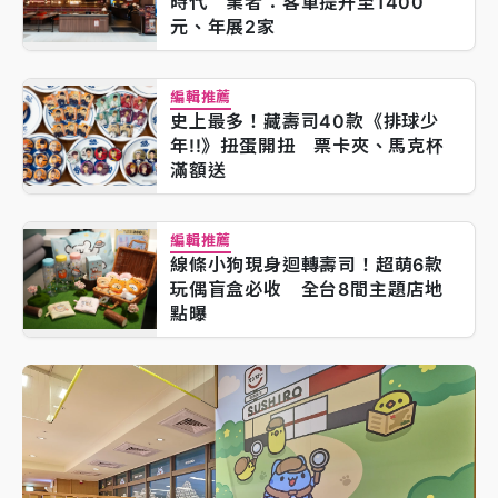
時代 業者：客單提升至1400
元、年展2家
編輯推薦
史上最多！藏壽司40款《排球少
年!!》扭蛋開扭 票卡夾、馬克杯
滿額送
編輯推薦
線條小狗現身迴轉壽司！超萌6款
玩偶盲盒必收 全台8間主題店地
點曝