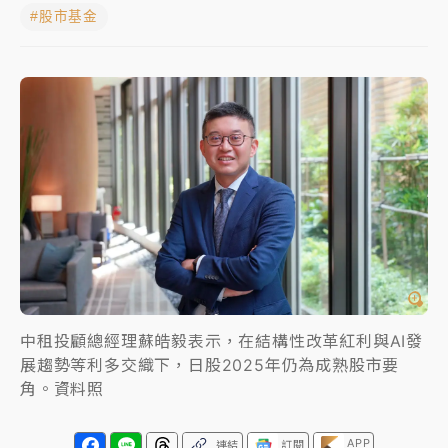
#股市基金
蔣萬安的建中同學！47歲法律學霸戰桃園 公開上任首
要3件事
父親節玩樂園！六福村今明2天「爸爸免費」 遠雄海洋
買1送1
白海豚逼近！新北高灘地停車場下午4時強制拖吊 中午
開放水門周邊紅黃線停車
中颱白海豚環流掠北海！今明防劇烈降雨 東部高溫飆
38度
周末精選｜
慈濟遭詐10億完整始末曝！律師掮客大玩兩
面手法 郭台銘、蔡英文成關鍵
中租投顧總經理蘇皓毅表示，在結構性改革紅利與AI發
本周爆款短影音｜
柯文哲帶電子手鐶拄拐杖現身／周玉
展趨勢等利多交織下，日股2025年仍為成熟股市要
蔻蔡玉真開撕爆料
角。資料照
周末精選｜
跨境網購族注意！EZ Way若改由政府委
任 預算難關如何解？
APP
連結
訂閱