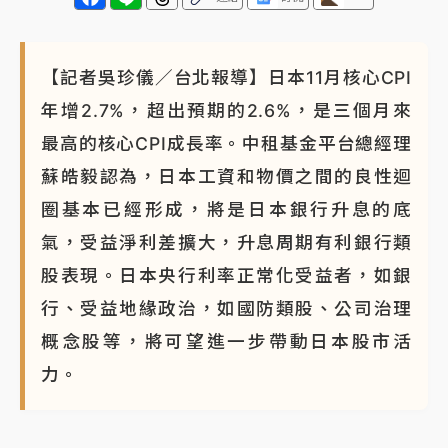
蔣萬安的建中同學！47歲法律學霸戰桃園 公開上任首
要3件事
【記者吳珍儀／台北報導】日本11月核心CPI
年增2.7%，超出預期的2.6%，是三個月來
最高的核心CPI成長率。中租基金平台總經理
蘇皓毅認為，日本工資和物價之間的良性迴
圈基本已經形成，將是日本銀行升息的底
氣，受益淨利差擴大，升息周期有利銀行類
股表現。日本央行利率正常化受益者，如銀
行、受益地緣政治，如國防類股、公司治理
概念股等，將可望進一步帶動日本股市活
力。