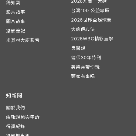
2026九合一大選
鴿知窩
台灣100 公益專區
影片故事
2026世界盃足球賽
圖片故事
大廚傳心法
攝影筆記
2026WBC精彩直擊
米其林大廚影音
良醫說
健保30年特刊
美樂蒂帶你玩
頭家有事嗎
知新聞
關於我們
編輯規範與申訴
得獎紀錄
攝影棚出租