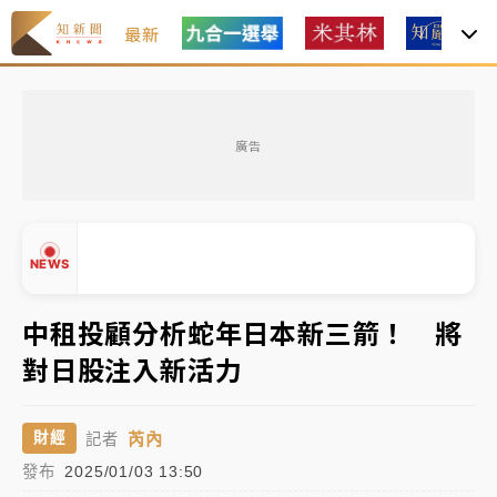
最新
父親節玩樂園！六福村今明2天「爸爸免費」 遠雄海洋
買1送1
廣告
白海豚逼近！新北高灘地停車場下午4時強制拖吊 中午
開放水門周邊紅黃線停車
中颱白海豚環流掠北海！今明防劇烈降雨 東部高溫飆
NEWS
38度
周末精選｜
慈濟遭詐10億完整始末曝！律師掮客大玩兩
中租投顧分析蛇年日本新三箭！ 將
面手法 郭台銘、蔡英文成關鍵
對日股注入新活力
本周爆款短影音｜
柯文哲帶電子手鐶拄拐杖現身／周玉
▲
蔻蔡玉真開撕爆料
▼
芮內
財經
記者
周末精選｜
跨境網購族注意！EZ Way若改由政府委
發布
2025/01/03 13:50
任 預算難關如何解？