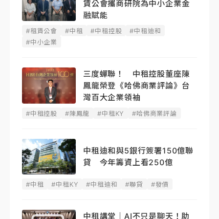
賃公會攜商研院為中小企業金
融賦能
#租賃公會
#中租
#中租控股
#中租迪和
#中小企業
三度蟬聯！ 中租控股董座陳
鳳龍榮登《哈佛商業評論》台
灣百大企業領袖
#中租控股
#陳鳳龍
#中租KY
#哈佛商業評論
中租迪和與5銀行簽署150億聯
貸 今年籌資上看250億
#中租
#中租KY
#中租迪和
#聯貸
#發債
中租講堂｜AI不只是聊天！助