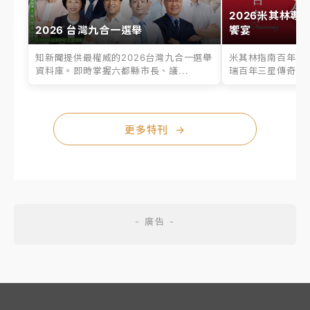
2026米其林專
2026 台灣九合一選舉
饗宴
知新聞提供最權威的2026台灣九合一選舉
米其林指南百年之
資料庫。即時掌握六都縣市長、議...
瑞百年三星傳奇、台
更多特刊
→