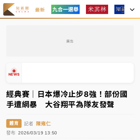
最新
中颱白海豚風雨來了！中部以北防豪雨 今晚、明天影
響最劇烈
廣告
白海豚逼近！北市水門只出不進 未移置車輛最高罰
4800＋拖吊費
白海豚逼近！新北高灘地停車場下午4時強制拖吊 中午
NEWS
開放水門周邊紅黃線停車
父親節玩樂園！六福村今明2天「爸爸免費」 遠雄海洋
經典賽｜日本爆冷止步8強！部份國
買1送1
手遭網暴 大谷翔平為隊友發聲
中颱白海豚環流掠北海！今明防劇烈降雨 東部高溫飆
▲
38度
▼
陳雍仁
體育
記者
中颱白海豚風雨來了！中部以北防豪雨 今晚、明天影
發布
2026/03/19 13:50
響最劇烈