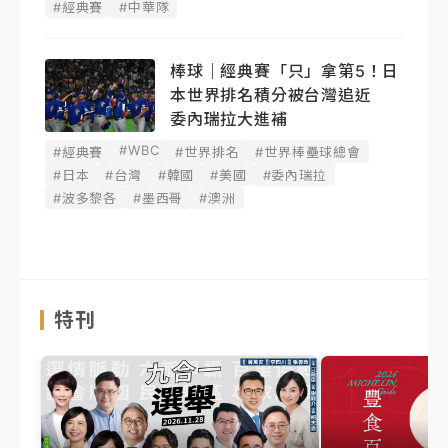
#經典賽
#中華隊
棒球｜經典賽「只」拿第5！日
本世界排名積分被台灣追近
委內瑞拉大進補
#WBC
#經典賽
#世界排名
#世界棒壘球總會
#日本
#台灣
#韓國
#美國
#委內瑞拉
#波多黎各
#墨西哥
#澳洲
特刊