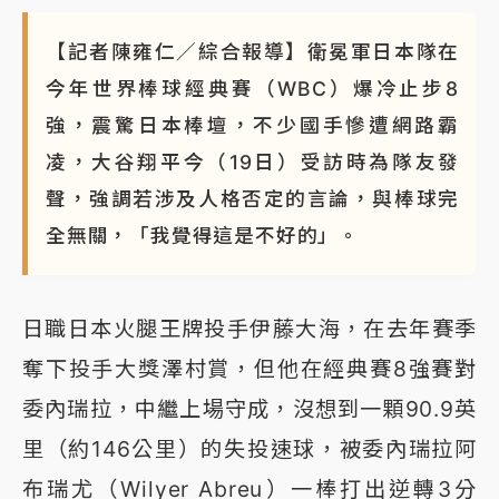
【記者陳雍仁／綜合報導】衛冕軍日本隊在
今年世界棒球經典賽（WBC）爆冷止步8
強，震驚日本棒壇，不少國手慘遭網路霸
凌，大谷翔平今（19日）受訪時為隊友發
聲，強調若涉及人格否定的言論，與棒球完
全無關，「我覺得這是不好的」。
日職日本火腿王牌投手伊藤大海，在去年賽季
奪下投手大獎澤村賞，但他在經典賽8強賽對
委內瑞拉，中繼上場守成，沒想到一顆90.9英
里（約146公里）的失投速球，被委內瑞拉阿
布瑞尤（Wilyer Abreu）一棒打出逆轉3分