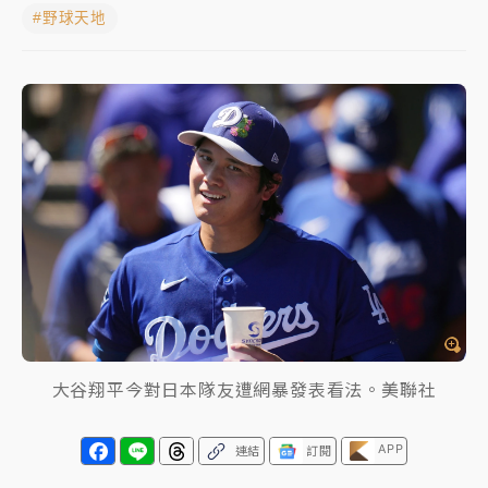
#野球天地
白海豚逼近！北市水門只出不進 未移置車輛最高罰
4800＋拖吊費
白海豚逼近！新北高灘地停車場下午4時強制拖吊 中午
開放水門周邊紅黃線停車
父親節玩樂園！六福村今明2天「爸爸免費」 遠雄海洋
買1送1
中颱白海豚環流掠北海！今明防劇烈降雨 東部高溫飆
38度
大谷翔平今對日本隊友遭網暴發表看法。美聯社
APP
連結
訂閱