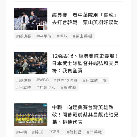
經典賽｜看中華隊用「靈魂」
去打台韓戰 栗山英樹好感動
#經典賽
#中華隊
#棒球
#栗山英樹
12強丟冠、經典賽隊史最爛！
日本武士隊監督井端弘和交兵
符：我負全責
#WBC
#經典賽
#世界12強賽
#日本武士隊
#日本隊
#井端弘和
#總教練
中職｜向經典賽台灣英雄致
敬！開幕戰前蔡其昌獻花給兄
弟、桃猿代表
#CPBL
#中職
#棒球
#蔡其昌
#開幕戰