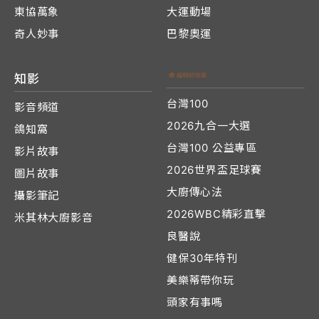
東協萬象
大運動場
奇人妙事
巴黎奧運
知影
台灣100
影音頻道
2026九合一大選
鴿知窩
台灣100 公益專區
影片故事
2026世界盃足球賽
圖片故事
大廚傳心法
攝影筆記
2026WBC精彩直擊
米其林大廚影音
良醫說
健保30年特刊
美樂蒂帶你玩
頭家有事嗎