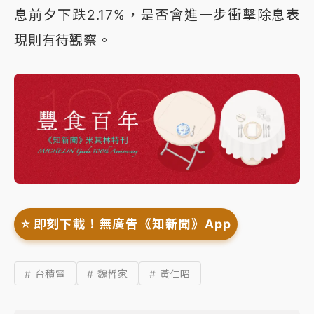
息前夕下跌2.17%，是否會進一步衝擊除息表
現則有待觀察。
⭐️ 即刻下載！無廣告《知新聞》App
# 台積電
# 魏哲家
# 黃仁昭