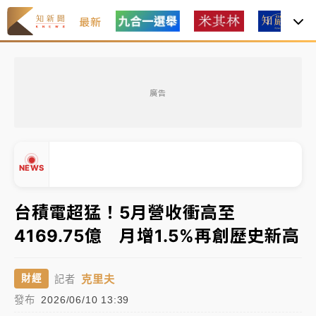
最新
父親節玩樂園！六福村今明2天「爸爸免費」 遠雄海洋
買1送1
廣告
白海豚逼近！新北高灘地停車場下午4時強制拖吊 中午
開放水門周邊紅黃線停車
中颱白海豚環流掠北海！今明防劇烈降雨 東部高溫飆
NEWS
38度
周末精選｜
慈濟遭詐10億完整始末曝！律師掮客大玩兩
台積電超猛！5月營收衝高至
面手法 郭台銘、蔡英文成關鍵
4169.75億 月增1.5%再創歷史新高
本周爆款短影音｜
柯文哲帶電子手鐶拄拐杖現身／周玉
▲
蔻蔡玉真開撕爆料
▼
克里夫
財經
記者
周末精選｜
跨境網購族注意！EZ Way若改由政府委
發布
2026/06/10 13:39
任 預算難關如何解？