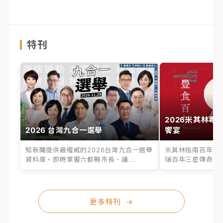
特刊
2026米其林專
2026 台灣九合一選舉
饗宴
知新聞提供最權威的2026台灣九合一選舉
米其林指南百年之
資料庫。即時掌握六都縣市長、議...
瑞百年三星傳奇、台
更多特刊
→