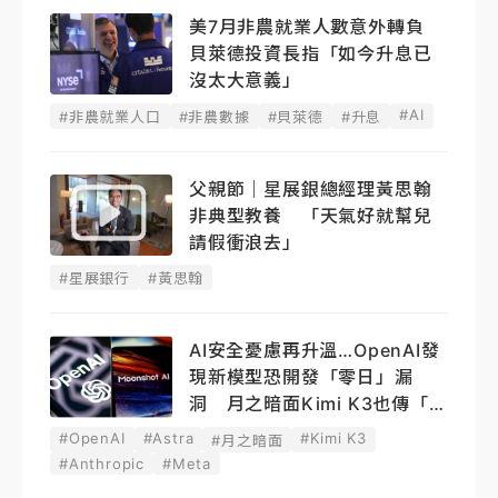
美7月非農就業人數意外轉負
貝萊德投資長指「如今升息已
沒太大意義」
#AI
#非農就業人口
#非農數據
#貝萊德
#升息
父親節｜星展銀總經理黃思翰
非典型教養 「天氣好就幫兒
請假衝浪去」
#星展銀行
#黃思翰
AI安全憂慮再升溫…OpenAI發
現新模型恐開發「零日」漏
洞 月之暗面Kimi K3也傳「越
獄」
#OpenAI
#Astra
#Kimi K3
#月之暗面
#Anthropic
#Meta