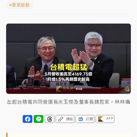
#產業脈動
蔣萬安的建中同學！47歲法律學霸戰桃園 公開上任首
要3件事
父親節玩樂園！六福村今明2天「爸爸免費」 遠雄海洋
買1送1
白海豚逼近！新北高灘地停車場下午4時強制拖吊 中午
開放水門周邊紅黃線停車
中颱白海豚環流掠北海！今明防劇烈降雨 東部高溫飆
38度
周末精選｜
慈濟遭詐10億完整始末曝！律師掮客大玩兩
面手法 郭台銘、蔡英文成關鍵
左起台積電共同營運長米玉傑及董事長魏哲家。林林攝
本周爆款短影音｜
柯文哲帶電子手鐶拄拐杖現身／周玉
蔻蔡玉真開撕爆料
APP
連結
訂閱
周末精選｜
跨境網購族注意！EZ Way若改由政府委
任 預算難關如何解？