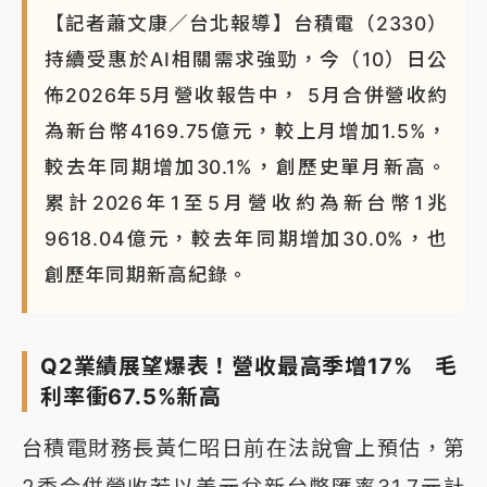
【記者蕭文康／台北報導】台積電（2330）
蔣萬安的建中同學！47歲法律學霸戰桃園 公開上任首
要3件事
持續受惠於AI相關需求強勁，今（10）日公
佈2026年5月營收報告中， 5月合併營收約
為新台幣4169.75億元，較上月增加1.5%，
較去年同期增加30.1%，創歷史單月新高。
累計2026年1至5月營收約為新台幣1兆
9618.04億元，較去年同期增加30.0%，也
創歷年同期新高紀錄。
Q2業績展望爆表！營收最高季增17% 毛
利率衝67.5%新高
台積電財務長黃仁昭日前在法說會上預估，第
2季合併營收若以美元兌新台幣匯率31.7元計