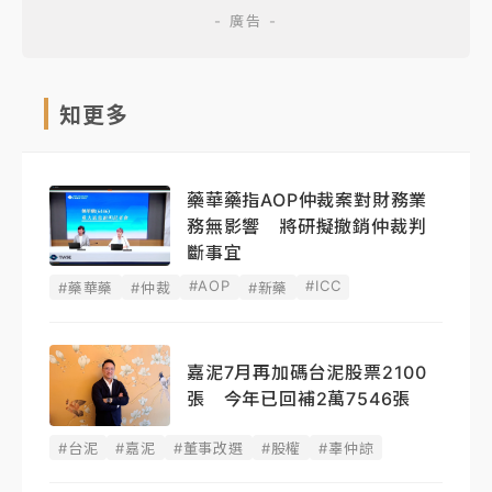
知更多
藥華藥指AOP仲裁案對財務業
務無影響 將研擬撤銷仲裁判
斷事宜
#AOP
#ICC
#藥華藥
#仲裁
#新藥
嘉泥7月再加碼台泥股票2100
張 今年已回補2萬7546張
#台泥
#嘉泥
#董事改選
#股權
#辜仲諒