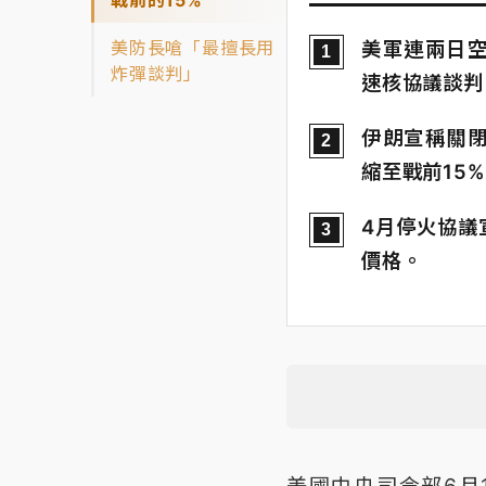
美防長嗆「最擅長用
美軍連兩日
1
炸彈談判」
速核協議談判
伊朗宣稱關
2
縮至戰前15
4月停火協議
3
價格。
美國中央司令部6月