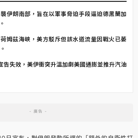
空襲伊朗南部，旨在以軍事脅迫手段逼迫德黑蘭加
。
閉荷姆茲海峽，美方駁斥但該水道流量因戰火已萎
%。
宣告失效，美伊衝突升溫加劇美國通膨並推升汽油
10日宣布，對伊朗發動所謂的「額外的自衛性打