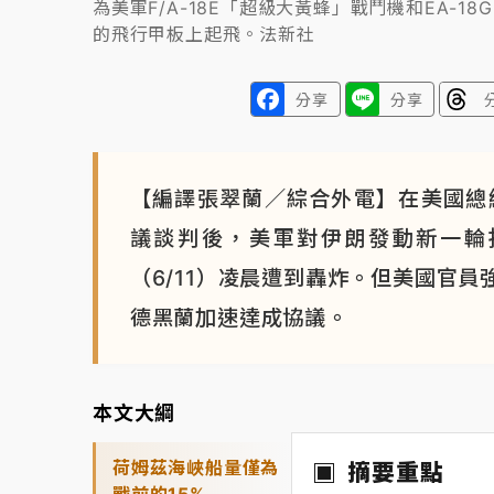
為美軍F/A-18E「超級大黃蜂」戰鬥機和EA-
的飛行甲板上起飛。法新社
分享
分享
【編譯張翠蘭／綜合外電】在美國總統
議談判後，美軍對伊朗發動新一輪
（6/11）凌晨遭到轟炸。但美國官
德黑蘭加速達成協議。
本文大綱
荷姆茲海峽船量僅為
摘要重點
戰前的15%