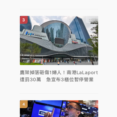
生活
鷹架掉落砸傷1婦人！南港LaLaport
遭罰30萬 急宣布3櫃位暫停營業
財經