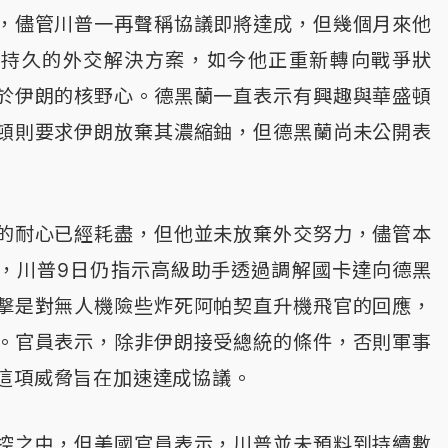
，儘管川普一再聲稱協議即將達成，但幾個月來他
成持久的外交解決方案，如今他正重新轉向戰爭狀
於伊朗的核野心。德黑蘭一直表示有興趣與華盛頓
頓則要求伊朗放棄其濃縮鈾，但德黑蘭尚未公開表
的耐心已經耗盡，但他並未放棄外交努力，儘管本
，川普9日仍指示高級助手透過調解國卡達向德黑
擊是對無人機險些炸死阿帕契直升機飛官的回應，
。官員表示，除非伊朗接受總統的條件，否則軍事
這項威脅旨在加速達成協議。
控之中，但美國官員表示，川普並未預料到持續數