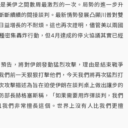
突是美伊之間數周最激烈的一次。局勢的進一步升
斷斷續續的間接談判。最新情勢發展凸顯川普對雙
日益增長的不耐煩。這也再次證明，儘管美以兩國
種密集轟炸行動，但4月達成的停火協議其實已經
宮預告，將對伊朗發動猛烈攻擊，理由是結束戰爭
我們前一天狠狠打擊他們，今天我們將再次猛烈打
次攻擊描述為旨在迫使伊朗在談判桌上做出讓步的
防部長赫格塞斯稱，「如果需要用炸彈談判，我們
且我們非常擅長這個。世界上沒有人比我們更擅