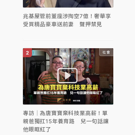
兆基屋管前董座涉掏空7億！奢華享
受買精品豪車送前妻 聲押禁見
社會
專訪｜為唐寶寶棄科技業高薪！單
親爸獨扛15年養育路 兒一句話讓
他眼眶紅了