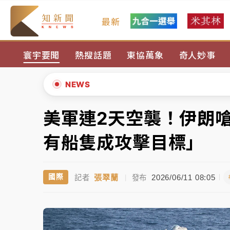
最新
女律師陳昱瑄詐慈濟10億！黃金158kg遭查
寰宇要聞
熱搜話題
東協萬象
奇人妙事
暑假過三周才推「E宿新北打卡趣」！抽獎程
中信慈善基金會想增加董事人數！辜仲諒向法
NEWS
故宮《龍藏經》特展第2檔！今線上預約開賣
美軍連2天空襲！伊朗
▲
台東農業處長涉圖利渡假村！東檢抗告成功 
▼
有船隻成攻擊目標」
父親節泡湯了！中颱白海豚雨彈轟3天 「紅
張翠蘭
2026/06/11 08:05
國際
記者
|
發布
女律師陳昱瑄詐慈濟10億！黃金158kg遭查
暑假過三周才推「E宿新北打卡趣」！抽獎程
中信慈善基金會想增加董事人數！辜仲諒向法