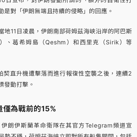
動是對「伊朗無端且持續的侵略」的回應。
當地11日凌晨，伊朗南部荷姆茲海峽沿岸的阿巴斯
bas）、葛希姆島（Qeshm）和西里克（Sirik）等
帕契直升機遭擊落而進行報復性空襲之後，連續2
標發動打擊。
僅為戰前的15%
伊朗伊斯蘭革命衛隊在其官方Telegram頻道宣
局勢不穩，荷姆茲海峽立即對所有船隻關閉，包括