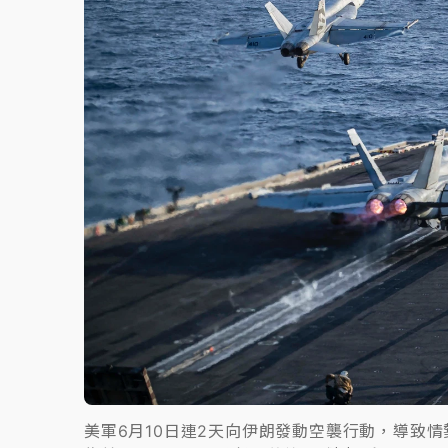
故宮《龍藏經》特展第2檔！今線上預約開賣
台東農業處長涉圖利渡假村！東檢抗告成功 
父親節泡湯了！中颱白海豚雨彈轟3天 「紅
美軍6月10日連2天向伊朗發動空襲行動，導致