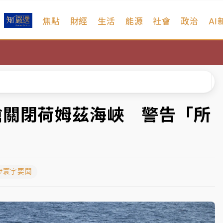
焦點
財經
生活
能源
社會
政治
AI
扣畫面曝光
序複雜 觀旅局回應了
院聲請遭駁 理由曝光
一度塞車 周六起展出延長至晚上7時
嗆關閉荷姆茲海峽 警告「所
今重開羈押庭
到發紫」降雨熱區曝
#寰宇要聞
扣畫面曝光
序複雜 觀旅局回應了
院聲請遭駁 理由曝光