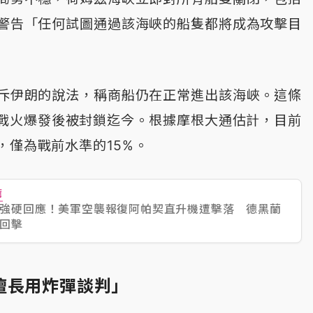
警告「任何試圖通過該海峽的船隻都將成為攻擊目
斥伊朗的說法，稱商船仍在正常進出該海峽。這條
日戰火爆發後被封鎖迄今。根據摩根大通估計，目前
，僅為戰前水準的15%。
薦
強硬回應！美軍空襲報復阿帕契直升機遭擊落 德黑蘭
回擊
擅長用炸彈談判」