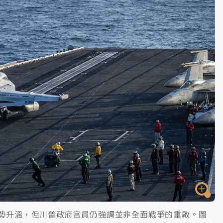
一度塞車 周六起展出延長至晚上7時
今重開羈押庭
到發紫」降雨熱區曝
情勢升溫，但川普政府官員仍強調並非全面戰爭的重啟。圖