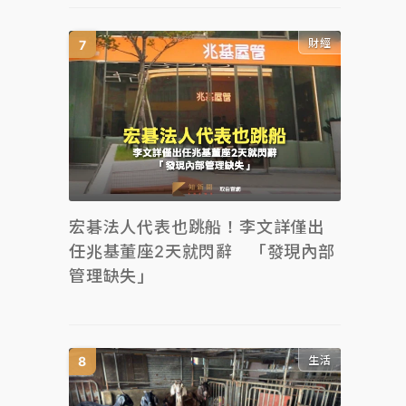
財經
宏碁法人代表也跳船！李文詳僅出
任兆基董座2天就閃辭 「發現內部
管理缺失」
生活