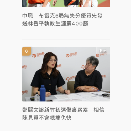
中職｜布雷克6局無失分優質先發
送林岳平執教生涯第400勝
政治
鄭麗文認新竹初選傷痕累累 相信
陳見賢不會親痛仇快