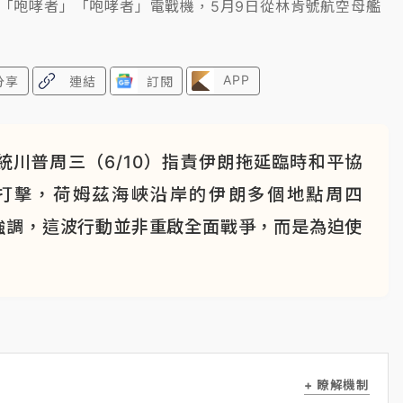
18G「咆哮者」「咆哮者」電戰機，5月9日從林肯號航空母艦
APP
分享
連結
訂閱
川普周三（6/10）指責伊朗拖延臨時和平協
打擊，荷姆茲海峽沿岸的伊朗多個地點周四
員強調，這波行動並非重啟全面戰爭，而是為迫使
+ 瞭解機制