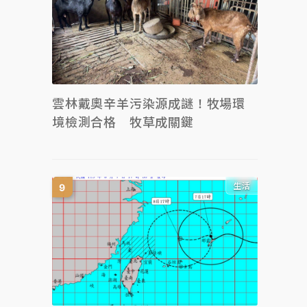
雲林戴奧辛羊污染源成謎！牧場環
境檢測合格 牧草成關鍵
生活