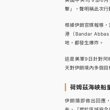
擊」，聲明稱此次行
根據伊朗官媒報導，
港（Bandar Ab
地，都發生爆炸。
這是美軍9日針對阿
天對伊朗境內多個目
荷姆茲海峽船量
伊朗隨即做出回應，
布，「鑑於區域安全