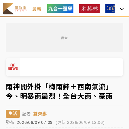
最新
日職｜
林安可狀態正好卻因左膝疼痛下二軍 日媒感嘆
「好事多磨」
廣告
韓股最壞時期已過？大摩估去槓桿完成逾半 波動率降
至2個月低
「白海豚」雨炸新北！通報109件災情 侯友宜揭這類災
NEWS
損最多
白海豚挾豪雨狂炸新北！時雨量破百毫米 水塔、雨棚
雨神開外掛「梅雨鋒＋西南氣流」
砸落毀車
今、明暴雨最烈！全台大雨、豪雨
最好玩的父親節！「爸氣集合」出發工程冒險島 邀社
▲
福孩童齊暢玩
▼
雙齊綝
生活
記者
強風長浪襲馬祖！「白海豚」逼近劃設警戒區 違規戲
發布
2026/06/09 07:09
(更新 2026/06/09 12:06)
水觀浪恐重罰失血