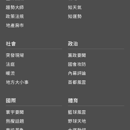
趨勢大師
知天氣
政策法規
知運勢
地產房市
社會
政治
突發現場
黨政要聞
法庭
國會攻防
暖流
內幕評論
地方大小事
首都風雲
國際
體育
寰宇要聞
籃球風雲
熱搜話題
野球天地