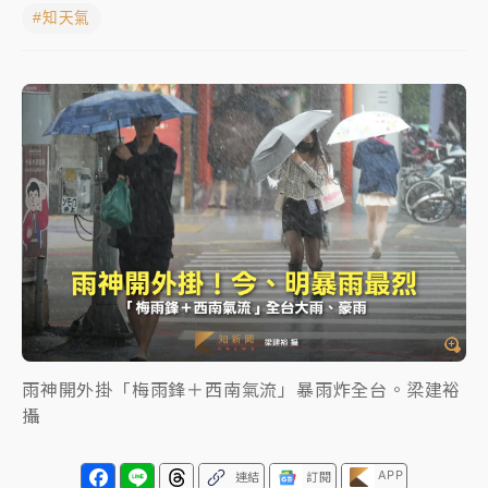
#知天氣
白海豚瘦身！中部以北防劇烈降水 本周天氣展望「多
雨不穩定」
日職｜
林安可狀態正好卻因左膝疼痛下二軍 日媒感嘆
「好事多磨」
韓股最壞時期已過？大摩估去槓桿完成逾半 波動率降
至2個月低
「白海豚」雨炸新北！通報109件災情 侯友宜揭這類災
損最多
白海豚挾豪雨狂炸新北！時雨量破百毫米 水塔、雨棚
砸落毀車
最好玩的父親節！「爸氣集合」出發工程冒險島 邀社
雨神開外掛「梅雨鋒＋西南氣流」暴雨炸全台。梁建裕
福孩童齊暢玩
攝
強風長浪襲馬祖！「白海豚」逼近劃設警戒區 違規戲
水觀浪恐重罰失血
APP
連結
訂閱