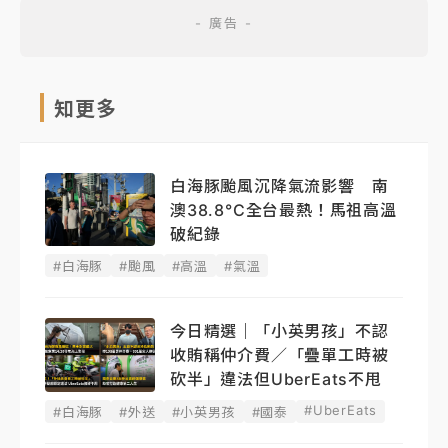
知更多
白海豚颱風沉降氣流影響 南
澳38.8°C全台最熱！馬祖高溫
破紀錄
#白海豚
#颱風
#高溫
#氣溫
今日精選｜「小英男孩」不認
收賄稱仲介費／「疊單工時被
砍半」違法但UberEats不甩
#UberEats
#白海豚
#外送
#小英男孩
#國泰