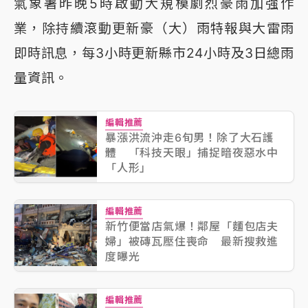
氣象署昨晚5時啟動大規模劇烈豪雨加強作
業，除持續滾動更新豪（大）雨特報與大雷雨
即時訊息，每3小時更新縣市24小時及3日總雨
量資訊。
編輯推薦
暴漲洪流沖走6旬男！除了大石護
體 「科技天眼」捕捉暗夜惡水中
「人形」
編輯推薦
新竹便當店氣爆！鄰屋「麵包店夫
婦」被磚瓦壓住喪命 最新搜救進
度曝光
編輯推薦