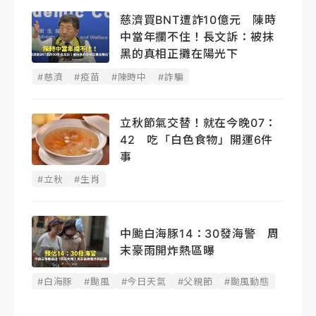
慈濟買BNT遭詐10億元 陳時
中當年攔不住！長文訴：被抹
黑的真相正攤在陽光下
#慈濟
#疫苗
#陳時中
#詐騙
立秋節氣交替！就在今晚07：
42 吃「白色食物」開運6件
事
#立秋
#生肖
中颱白海豚14：30發海警 周
末豪雨開炸熱區曝
#白海豚
#颱風
#今日天氣
#父親節
#颱風動態