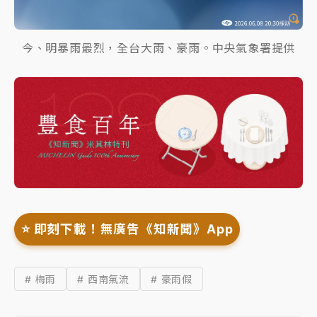
今、明暴雨最烈，全台大雨、豪雨。中央氣象署提供
⭐️ 即刻下載！無廣告《知新聞》App
# 梅雨
# 西南氣流
# 豪雨假