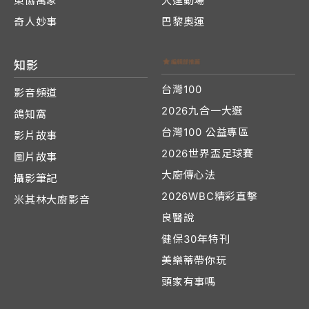
東協萬象
大運動場
奇人妙事
巴黎奧運
知影
台灣100
影音頻道
2026九合一大選
鴿知窩
台灣100 公益專區
影片故事
2026世界盃足球賽
圖片故事
大廚傳心法
攝影筆記
2026WBC精彩直擊
米其林大廚影音
良醫說
健保30年特刊
美樂蒂帶你玩
頭家有事嗎