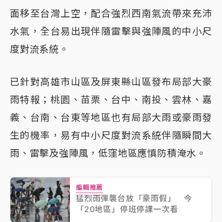
面移至台灣上空，配合強烈西南氣流帶來充沛
水氣，全台易出現伴隨雷擊與強陣風的中小尺
度對流系統。
已針對高雄市山區及屏東縣山區發布局部大豪
雨特報；桃園、苗栗、台中、南投、雲林、嘉
義、台南、台東等地區也有局部大雨或豪雨發
生的機率，易有中小尺度對流系統伴隨瞬間大
雨、雷擊及強陣風，低窪地區應慎防積淹水。
編輯推薦
猛烈雨彈襲台放「豪雨假」 今
「20地區」停班停課一次看