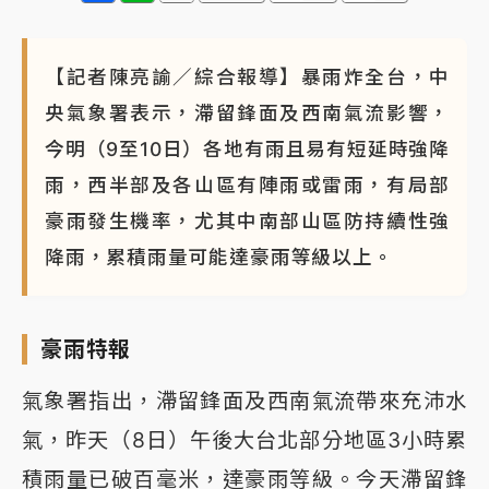
白海豚瘦身！中部以北防劇烈降水 本周天氣展望「多
雨不穩定」
【記者陳亮諭／綜合報導】暴雨炸全台，中
央氣象署表示，滯留鋒面及西南氣流影響，
今明（9至10日）各地有雨且易有短延時強降
雨，西半部及各山區有陣雨或雷雨，有局部
豪雨發生機率，尤其中南部山區防持續性強
降雨，累積雨量可能達豪雨等級以上。
豪雨特報
氣象署指出，滯留鋒面及西南氣流帶來充沛水
氣，昨天（8日）午後大台北部分地區3小時累
積雨量已破百毫米，達豪雨等級。今天滯留鋒