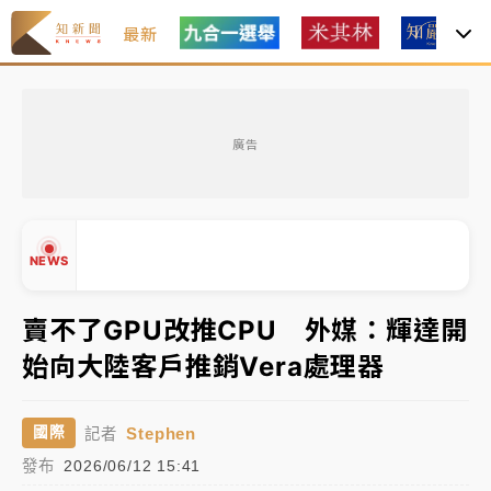
最新
女律師陳昱瑄詐慈濟10億！黃金158kg遭查扣畫面曝光
廣告
暑假過三周才推「E宿新北打卡趣」！抽獎程序複雜 觀
旅局回應了
中信慈善基金會想增加董事人數！辜仲諒向法院聲請遭
NEWS
駁 理由曝光
故宮《龍藏經》特展第2檔！今線上預約開賣一度塞車
賣不了GPU改推CPU 外媒：輝達開
周六起展出延長至晚上7時
始向大陸客戶推銷Vera處理器
台東農業處長涉圖利渡假村！東檢抗告成功 今重開羈
▲
押庭
▼
Stephen
國際
記者
父親節泡湯了！中颱白海豚雨彈轟3天 「紅到發紫」降
發布
2026/06/12 15:41
雨熱區曝