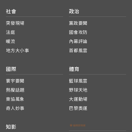
社會
政治
突發現場
黨政要聞
法庭
國會攻防
暖流
內幕評論
地方大小事
首都風雲
國際
體育
寰宇要聞
籃球風雲
熱搜話題
野球天地
東協萬象
大運動場
奇人妙事
巴黎奧運
知影