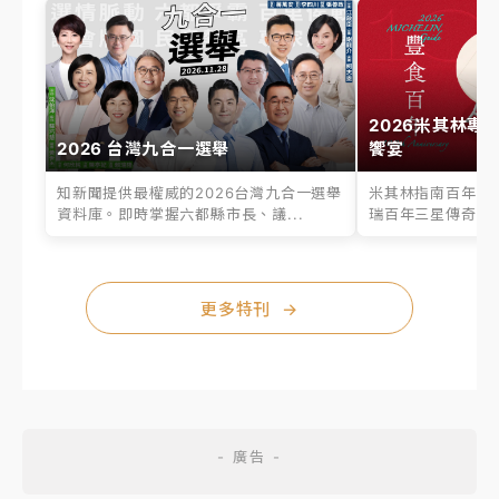
2026米其林專
2026 台灣九合一選舉
饗宴
知新聞提供最權威的2026台灣九合一選舉
米其林指南百年之
資料庫。即時掌握六都縣市長、議...
瑞百年三星傳奇、台
更多特刊
→