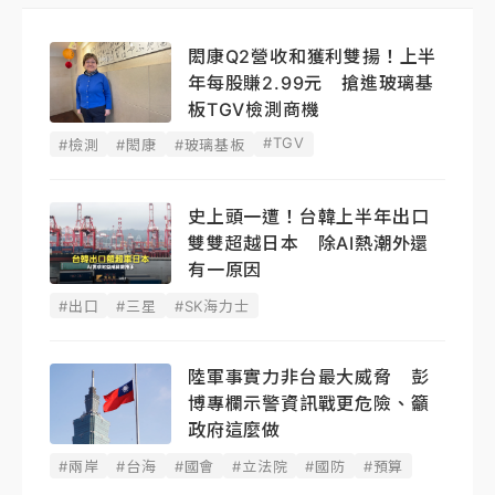
閎康Q2營收和獲利雙揚！上半
年每股賺2.99元 搶進玻璃基
板TGV檢測商機
#TGV
#檢測
#閎康
#玻璃基板
史上頭一遭！台韓上半年出口
雙雙超越日本 除AI熱潮外還
有一原因
#出口
#三星
#SK海力士
陸軍事實力非台最大威脅 彭
博專欄示警資訊戰更危險、籲
政府這麼做
#兩岸
#台海
#國會
#立法院
#國防
#預算