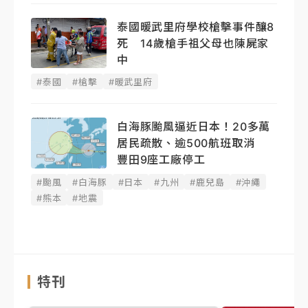
泰國暖武里府學校槍擊事件釀8
死 14歲槍手祖父母也陳屍家
中
#泰國
#槍擊
#暖武里府
白海豚颱風逼近日本！20多萬
居民疏散、逾500航班取消
豐田9座工廠停工
#颱風
#白海豚
#日本
#九州
#鹿兒島
#沖繩
#熊本
#地震
特刊