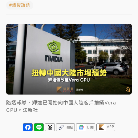
#熱搜話題
女律師陳昱瑄詐慈濟10億！黃金158kg遭查扣畫面曝光
暑假過三周才推「E宿新北打卡趣」！抽獎程序複雜 觀
旅局回應了
中信慈善基金會想增加董事人數！辜仲諒向法院聲請遭
駁 理由曝光
故宮《龍藏經》特展第2檔！今線上預約開賣一度塞車
周六起展出延長至晚上7時
台東農業處長涉圖利渡假村！東檢抗告成功 今重開羈
押庭
路透報導，輝達已開始向中國大陸客戶推銷Vera
父親節泡湯了！中颱白海豚雨彈轟3天 「紅到發紫」降
CPU。法新社
雨熱區曝
APP
連結
訂閱