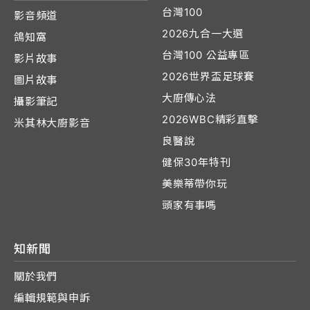
台灣100
影音頻道
2026九合一大選
鴿知窩
台灣100 公益專區
影片故事
2026世界盃足球賽
圖片故事
大廚傳心法
攝影筆記
2026WBC精彩直擊
米其林大廚影音
良醫說
健保30年特刊
美樂蒂帶你玩
頭家有事嗎
知新聞
關於我們
編輯規範與申訴