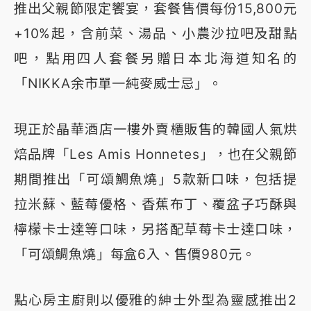
推出父親節限定饗宴，套餐售價每份15,800元
+10%起，含前菜、湯品、小農沙拉吧及甜點
吧，點用四人套餐另贈日本北海道知名的
「NIKKA余市單一純麥威士忌」。
現正於晶華酒店一樓外賣櫃販售的韓國人氣烘
焙品牌「Les Amis Honnetes」，也在父親節
期間推出「可頌鯛魚燒」5款新口味，包括提
拉米蘇、藍莓優格、香蕉布丁、覆盆子巧酥與
檸檬卡士達等口味，另搭配草莓卡士達口味，
「可頌鯛魚燒」每盒6入、售價980元。
點心房主廚則以優雅的紳士外型為靈感推出2