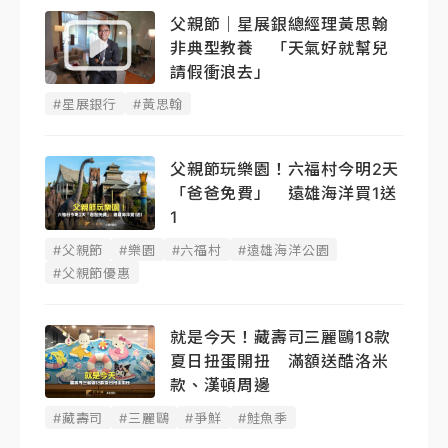
父親節｜星展銀總經理黃思翰
非典型教養 「天氣好就幫兒
請假衝浪去」
#星展銀行
#黃思翰
父親節玩樂園！六福村今明2天
「爸爸免費」 遠雄海洋買1送
1
#父親節
#樂園
#六福村
#遠雄海洋公園
#父親節優惠
就是今天！藏壽司三麗鷗18款
夏日扭蛋開扭 滿額送酷洛米
款、漢頓周邊
#藏壽司
#三麗鷗
#爭鮮
#鮭魚季