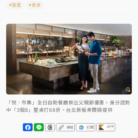
#旅遊
#食尚
中颱白海豚進逼！台北喜來登圍籬傾倒砸傷人 民權西
路鷹架倒塌壓2車
有片｜
白海豚暴風圈逼近！新北淡水赫見龍捲風 榕樹
連根拔起
中颱白海豚風雨來了！中部以北防豪雨 今晚、明天影
響最劇烈
白海豚逼近！北市水門只出不進 未移置車輛最高罰
4800＋拖吊費
「悅．市集」全日自助餐廳祭出父親節優惠，身分證對
中「3個8」整桌打68折。台北新板希爾頓提供
APP
連結
訂閱