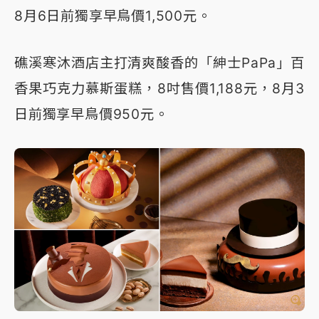
8月6日前獨享早鳥價1,500元。
礁溪寒沐酒店主打清爽酸香的「紳士PaPa」百
香果巧克力慕斯蛋糕，8吋售價1,188元，8月3
日前獨享早鳥價950元。