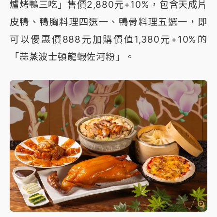
爐烤鴨三吃」售價2,880元+10%，包含天成片
皮鴨、鴨胸料理四選一、鴨骨料理五選一，即
可以優惠價888元加購價值1,380元+10%的
「蒜蒸波士頓龍蝦佐河粉」。