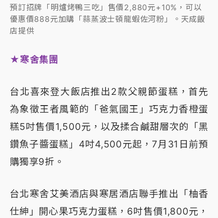
預訂招牌「明爐烤鴨三吃」售價2,880元+10%，可以
優惠價888元加購「蒜蒸波士頓龍蝦佐河粉」。天成飯
店提供
★寒舍集團
台北喜來登大飯店推出2款父親節蛋糕，首先
為象徵王者風範的「爸氣國王」巧克力香橙蛋
糕5吋售價1,500元，以及揉合鹹甜層次的「黑
鑽魚子醬蛋糕」4吋4,500元起，7月31日前預
購獨享9折。
台北寒舍艾美酒店與寒居酒店聯手推出「柚香
仕紳」開心果巧克力蛋糕，6吋售價1,800元，