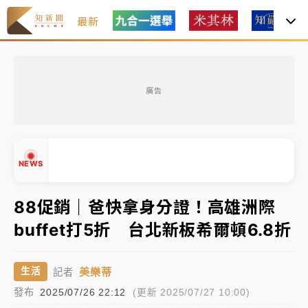
最新
油價持續凍漲！ 中油宣布下周一汽柴油價格維持不變
廣告
中颱白海豚進逼！台北喜來登圍籬傾倒砸傷人 民權西
路鷹架倒塌壓2車
有片｜
白海豚暴風圈逼近！新北淡水赫見龍捲風 榕樹
NEWS
連根拔起
中颱白海豚風雨來了！中部以北防豪雨 今晚、明天影
88促銷｜爸快拿身分證！高雄洲際
響最劇烈
buffet打5折 台北新板希爾頓6.8折
白海豚逼近！北市水門只出不進 未移置車輛最高罰
▲
4800＋拖吊費
▼
美樂蒂
生活
記者
油價持續凍漲！ 中油宣布下周一汽柴油價格維持不變
發布
2025/07/26 22:12
(更新 2025/07/27 10:00)