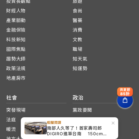
投資長觀點
旅遊
財經人物
食尚
產業脈動
醫藥
金融保險
消費
科技新知
文教
國際焦點
職場
趨勢大師
知天氣
政策法規
知運勢
地產房市
爽夏節
85折
社會
政治
突發現場
黨政要聞
法庭
國會攻防
×
相關閱讀
南部人久等了！首家壽司郎
暖流
內幕評論
DIGIRO進軍台南 150cm巨
地方大小事
首都風雲