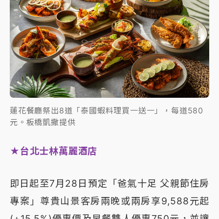
蓮花餐廳祭出8道「泰國蝦料理買一送一」，每道580
元。板橋凱撒提供
★台北士林萬麗酒店
即日起至7月28日預定「爸氣十足 父親節住房
專案」尊貴山景客房兩晚或兩房享9,588元起
(+15.5%)優惠價及早餐雙人優惠750元，並讓