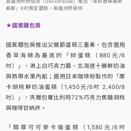
高雄洲際烘焙坊「Delicatesse」推出「茉莉香檸蘋果
慕斯」6吋限定蛋糕。高雄洲際提供
★國賓麵包房
國賓麵包房推出父親節蛋糕三重奏，包含選用
香草海綿為基底的「帥蛋糕（880元/6
吋）」，淋上白巧克力醬、北海道十勝鮮奶油
與熱帶水果內餡；選用日本咖啡粉製作的「摩
卡胡桃鮮奶油蛋糕（1,450元/6吋 2,400/8
吋）」，夾層包覆比利時72%巧克力焦糖胡桃
與咖啡甘納許。
「醇厚可可麥卡倫蛋糕（1,580元/6吋