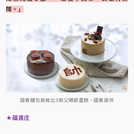
障。」
國賓麵包房推出3款父親節蛋糕。國賓提供
★蘊泉庄