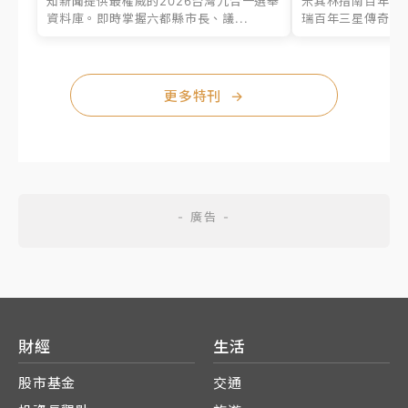
知新聞提供最權威的2026台灣九合一選舉
米其林指南百年之
資料庫。即時掌握六都縣市長、議...
瑞百年三星傳奇、台
更多特刊
→
財經
生活
股市基金
交通