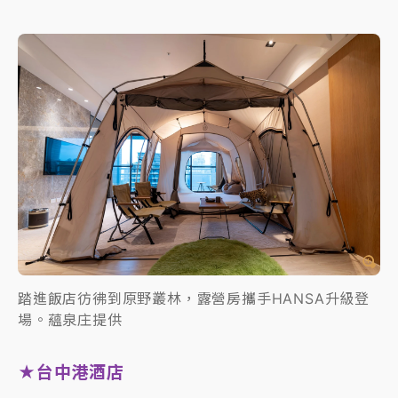
踏進飯店彷彿到原野叢林，露營房攜手HANSA升級登
場。蘊泉庄提供
★台中港酒店