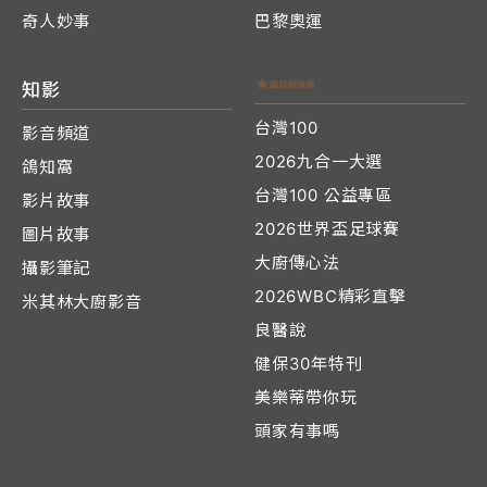
奇人妙事
巴黎奧運
知影
台灣100
影音頻道
2026九合一大選
鴿知窩
台灣100 公益專區
影片故事
2026世界盃足球賽
圖片故事
大廚傳心法
攝影筆記
2026WBC精彩直擊
米其林大廚影音
良醫說
健保30年特刊
美樂蒂帶你玩
頭家有事嗎