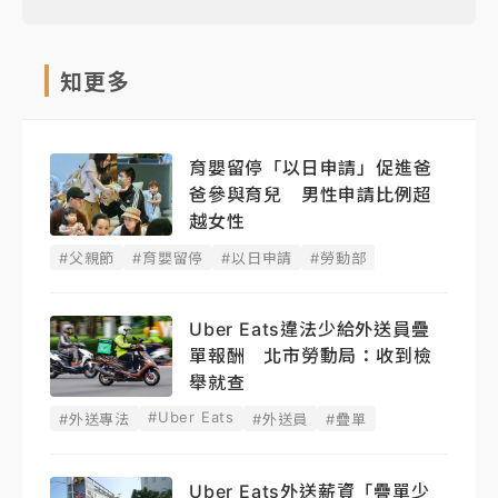
知更多
育嬰留停「以日申請」促進爸
爸參與育兒 男性申請比例超
越女性
#父親節
#育嬰留停
#以日申請
#勞動部
Uber Eats違法少給外送員疊
單報酬 北市勞動局：收到檢
舉就查
#Uber Eats
#外送專法
#外送員
#疊單
Uber Eats外送薪資「疊單少