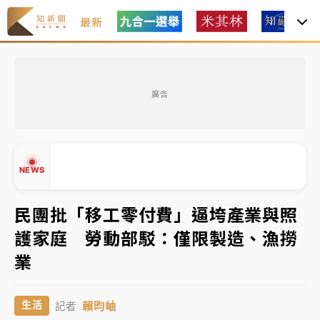
最新
白海豚瘦身！中部以北防劇烈降水 本周天氣展望「多
雨不穩定」
廣告
強風長浪襲馬祖！「白海豚」逼近劃設警戒區 違規戲
水觀浪恐重罰失血
周末精選｜
苯駢芘無安全攝取值！致癌苦茶油下肚 毒
NEWS
物醫籲多吃蔬果代謝
《知新聞》揭「運科計畫」人體實驗黑幕 運動部不追
民團批「移工零付費」逼垮產業與照
究！遭監委質疑
護家庭 勞動部駁：僅限製造、漁撈
▲
台股處置新制明天上路 4大鬆綁一次看
業
▼
周末精選｜
鎢業董座離奇命喪豪宅！檢警3方向追出前
賴昀岫
生活
記者
員工犯案 破案關鍵曝