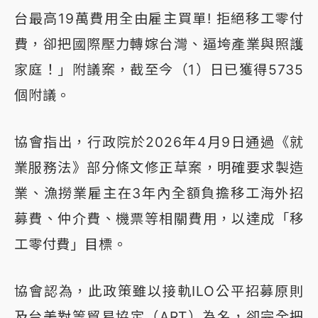
台最高19萬費用全由雇主買單! 拒絕移工零付
費，卻把國際壓力轉嫁台灣、逼垮產業與照護
家庭！」附議案，截至今（1）日已獲得5735
個附議。
協會指出，行政院於2026年4月9日通過《就
業服務法》部分條文修正草案，明確要求製造
業、漁撈業雇主在3年內全額負擔移工海外招
募費、仲介費、機票等相關費用，以達成「移
工零付費」目標。
協會認為，此政策雖以接軌ILO公平招募原則
及台美對等貿易協定（ART）為名，卻完全把