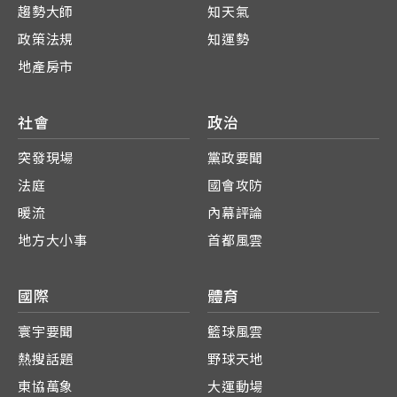
趨勢大師
知天氣
政策法規
知運勢
地產房市
社會
政治
突發現場
黨政要聞
法庭
國會攻防
暖流
內幕評論
地方大小事
首都風雲
國際
體育
寰宇要聞
籃球風雲
熱搜話題
野球天地
東協萬象
大運動場