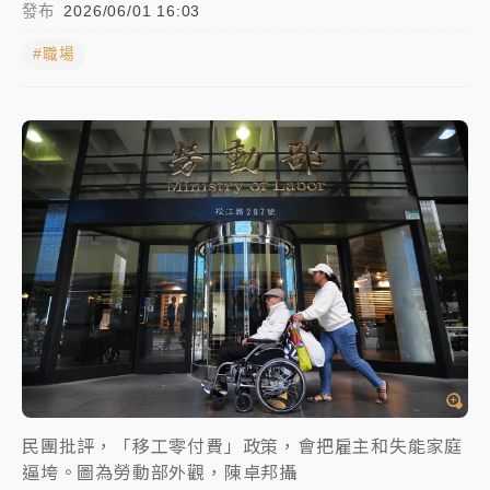
發布
2026/06/01 16:03
白海豚瘦身！中部以北防劇烈降水 本周天氣展望「多
#職場
雨不穩定」
強風長浪襲馬祖！「白海豚」逼近劃設警戒區 違規戲
水觀浪恐重罰失血
周末精選｜
苯駢芘無安全攝取值！致癌苦茶油下肚 毒
物醫籲多吃蔬果代謝
《知新聞》揭「運科計畫」人體實驗黑幕 運動部不追
究！遭監委質疑
台股處置新制明天上路 4大鬆綁一次看
周末精選｜
鎢業董座離奇命喪豪宅！檢警3方向追出前
員工犯案 破案關鍵曝
民團批評，「移工零付費」政策，會把雇主和失能家庭
逼垮。圖為勞動部外觀，陳卓邦攝