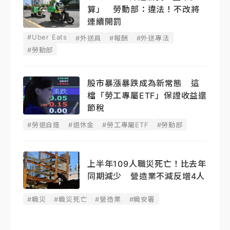
算」 勞動部：違法！不改將
連續開罰
#Uber Eats
#外送員
#報酬
#外送專法
#勞動部
股市暴漲暴跌成為新常態 這
檔「勞工專屬ETF」保證收益還
節稅
#勞退自提
#退休金
#勞工專屬ETF
#勞動部
上半年109人職災死亡！比去年
同期減少 營造業不減反增4人
#職災
#職災死亡
#營造業
#職安署