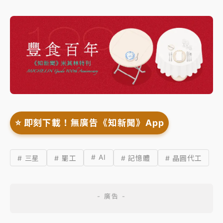
⭐️ 即刻下載！無廣告《知新聞》App
# AI
# 三星
# 罷工
# 記憶體
# 晶圓代工