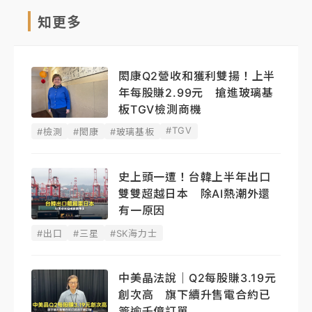
知更多
閎康Q2營收和獲利雙揚！上半
年每股賺2.99元 搶進玻璃基
板TGV檢測商機
#TGV
#檢測
#閎康
#玻璃基板
史上頭一遭！台韓上半年出口
雙雙超越日本 除AI熱潮外還
有一原因
#出口
#三星
#SK海力士
中美晶法說｜Q2每股賺3.19元
創次高 旗下續升售電合約已
簽逾千億訂單