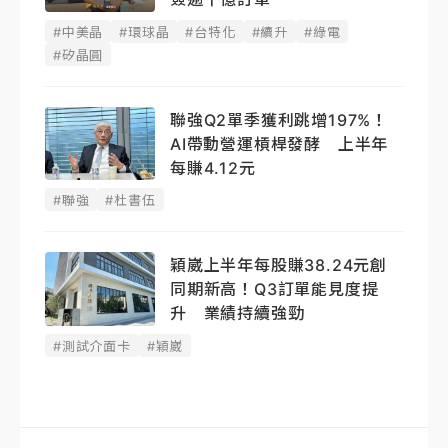
#中美晶
#環球晶
#台特化
#續升
#綠電
#矽晶圓
聯強Q2單季獲利跳增197%！
AI帶動營運槓桿發酵 上半年
每賺4.12元
#聯強
#杜書伍
穎崴上半年每股賺38.24元創
同期新高！Q3訂單能見度提
升 業績持續強勁
#測試介面卡
#穎崴