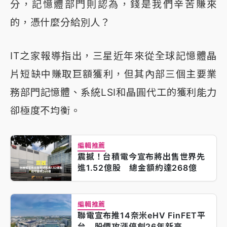
分，記憶體部門則認為，錢是我們辛苦賺來
的，憑什麼分給別人？
IT之家報導指出，三星近年來從全球記憶體晶
片短缺中賺取巨額獲利，但其內部三個主要業
務部門記憶體、系統LSI和晶圓代工的獲利能力
卻極度不均衡。
編輯推薦
震撼！台積電今宣布將出售世界先
進1.52億股 總金額約達268億
編輯推薦
聯電宣布推14奈米eHV FinFET平
台 股價攻漲停創26年新高