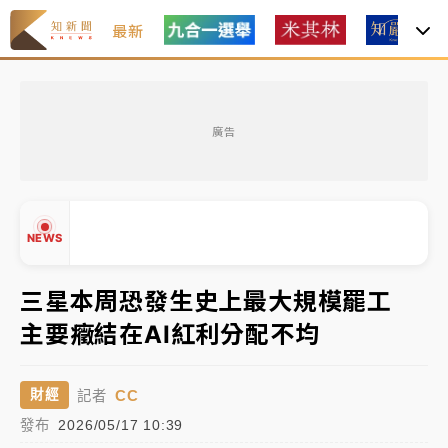
最新
女律師陳昱瑄詐慈濟10億！黃金158kg遭查扣畫面曝光
廣告
暑假過三周才推「E宿新北打卡趣」！抽獎程序複雜 觀
旅局回應了
中信慈善基金會想增加董事人數！辜仲諒向法院聲請遭
NEWS
駁 理由曝光
故宮《龍藏經》特展第2檔！今線上預約開賣一度塞車
三星本周恐發生史上最大規模罷工
周六起展出延長至晚上7時
主要癥結在AI紅利分配不均
台東農業處長涉圖利渡假村！東檢抗告成功 今重開羈
▲
押庭
▼
CC
財經
記者
父親節泡湯了！中颱白海豚雨彈轟3天 「紅到發紫」降
發布
2026/05/17 10:39
雨熱區曝