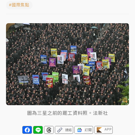
#國際焦點
女律師陳昱瑄詐慈濟10億！黃金158kg遭查扣畫面曝光
暑假過三周才推「E宿新北打卡趣」！抽獎程序複雜 觀
旅局回應了
中信慈善基金會想增加董事人數！辜仲諒向法院聲請遭
駁 理由曝光
故宮《龍藏經》特展第2檔！今線上預約開賣一度塞車
周六起展出延長至晚上7時
台東農業處長涉圖利渡假村！東檢抗告成功 今重開羈
押庭
父親節泡湯了！中颱白海豚雨彈轟3天 「紅到發紫」降
雨熱區曝
圖為三星之前的罷工資料照。法新社
APP
連結
訂閱