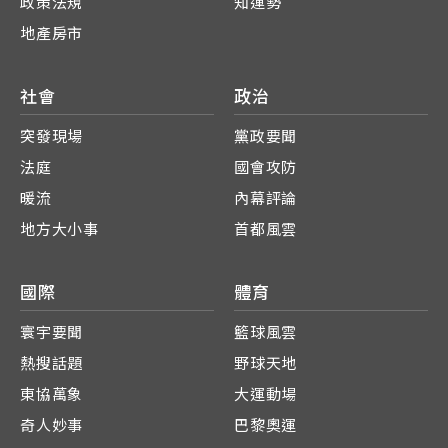
政策法規
知運勢
地產房市
社會
政治
突發現場
黨政要聞
法庭
國會攻防
暖流
內幕評論
地方大小事
首都風雲
國際
體育
寰宇要聞
籃球風雲
熱搜話題
野球天地
東協萬象
大運動場
奇人妙事
巴黎奧運