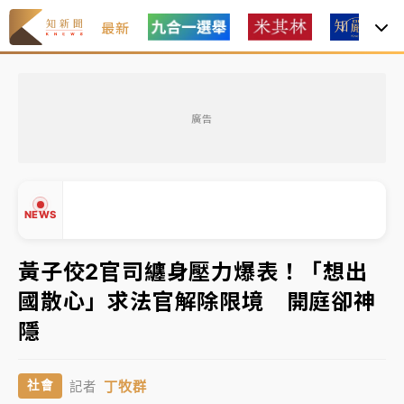
最新
油價持續凍漲！ 中油宣布下周一汽柴油價格維持不變
廣告
中颱白海豚進逼！台北喜來登圍籬傾倒砸傷人 民權西
路鷹架倒塌壓2車
有片｜
白海豚暴風圈逼近！新北淡水赫見龍捲風 榕樹
NEWS
連根拔起
中颱白海豚風雨來了！中部以北防豪雨 今晚、明天影
黃子佼2官司纏身壓力爆表！「想出
響最劇烈
國散心」求法官解除限境 開庭卻神
白海豚逼近！北市水門只出不進 未移置車輛最高罰
▲
隱
4800＋拖吊費
▼
油價持續凍漲！ 中油宣布下周一汽柴油價格維持不變
丁牧群
社會
記者