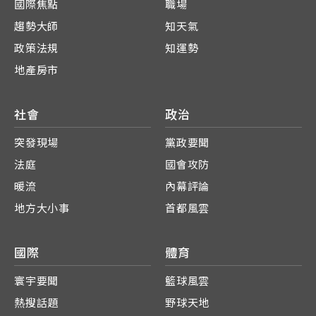
國際焦點
職場
趨勢大師
知天氣
政策法規
知運勢
地產房市
社會
政治
突發現場
黨政要聞
法庭
國會攻防
暖流
內幕評論
地方大小事
首都風雲
國際
體育
寰宇要聞
籃球風雲
熱搜話題
野球天地