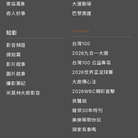
東協萬象
大運動場
奇人妙事
巴黎奧運
知影
台灣100
影音頻道
2026九合一大選
鴿知窩
台灣100 公益專區
影片故事
2026世界盃足球賽
圖片故事
大廚傳心法
攝影筆記
2026WBC精彩直擊
米其林大廚影音
良醫說
健保30年特刊
美樂蒂帶你玩
頭家有事嗎