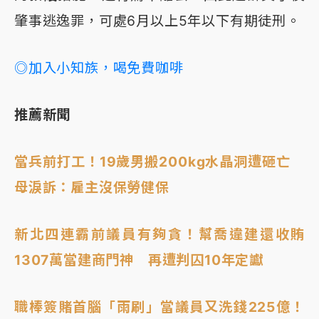
肇事逃逸罪，可處6月以上5年以下有期徒刑。
◎加入小知族，喝免費咖啡
推薦新聞
當兵前打工！19歲男搬200kg水晶洞遭砸亡
母淚訴：雇主沒保勞健保
新北四連霸前議員有夠貪！幫喬違建還收賄
1307萬當建商門神 再遭判囚10年定讞
職棒簽賭首腦「雨刷」當議員又洗錢225億！