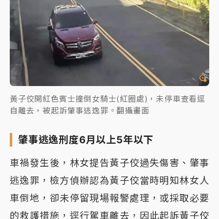
黃子佼開紅色賓士撞倒女騎士(紅圈處)，未停車查看逕
自離去，被起訴肇事逃逸罪。翻攝畫面
肇事逃逸刑度6月以上5年以下
車禍發生後，林女提告黃子佼過失傷害、肇事
逃逸罪，檢方偵辦認為黃子佼當時明知林女人
車倒地，卻未停留現場報警處理，或採取必要
的救護措施，逕行駕車離去，因此起訴黃子佼