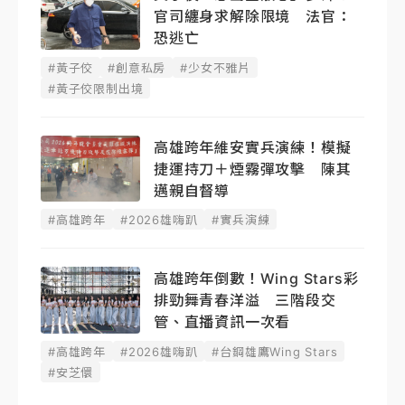
官司纏身求解除限境 法官：
恐逃亡
#黃子佼
#創意私房
#少女不雅片
#黃子佼限制出境
高雄跨年維安實兵演練！模擬
捷運持刀＋煙霧彈攻擊 陳其
邁親自督導
#高雄跨年
#2026雄嗨趴
#實兵演練
高雄跨年倒數！Wing Stars彩
排勁舞青春洋溢 三階段交
管、直播資訊一次看
#高雄跨年
#2026雄嗨趴
#台鋼雄鷹Wing Stars
#安芝儇