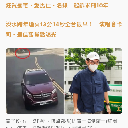
狂買豪宅、愛馬仕、名錶 起訴求刑10年
淡水跨年煙火13分14秒全台最早！ 演唱會卡
司、最佳觀賞點曝光
黃子佼(右，資料照，陳卓邦攝)開賓士撞倒騎士(紅圈
處)未停車，被起訴肇逃罪(左，翻攝畫面)。