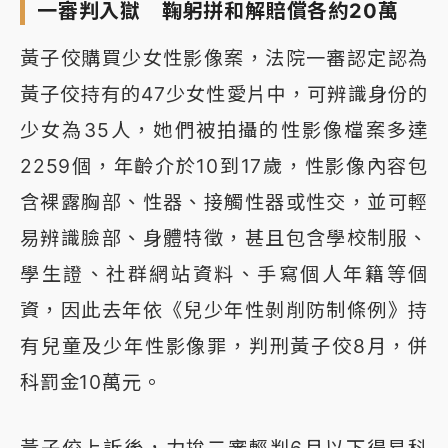
一審判入獄 鞠躬拼和解賠償各約20萬
黃子佼購買少女性影像案，法院一審認定認為
黃子佼持有的47少女性愛片中，可辨識身份的
少女為35人，她們被拍攝的性影像檔案多達
2259個，年齡介於10到17歲，性影像內容包
含裸露胸部、性器、接觸性器或性交，並可輕
易辨識臉部、身體特徵，甚且包含學校制服、
學生證、社群網站資料、手寫個人年籍等個
資，因此去年依《兒少年性剝削防制條例》持
有兒童及少年性影像罪，判刑黃子佼8月，併
科罰金10萬元。
黃子佼上訴後，力拚二審輕判6月以下得易科