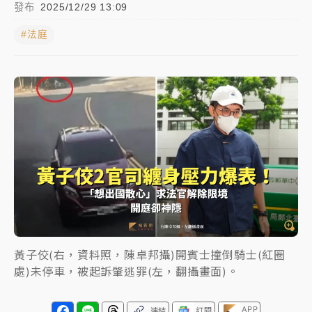
發布
2025/12/29 13:09
中颱白海豚進逼！台北喜來登圍籬傾倒砸傷人 民權西
#法庭
路鷹架倒塌壓2車
有片｜
白海豚暴風圈逼近！新北淡水赫見龍捲風 榕樹
連根拔起
中颱白海豚風雨來了！中部以北防豪雨 今晚、明天影
響最劇烈
白海豚逼近！北市水門只出不進 未移置車輛最高罰
4800＋拖吊費
黃子佼(右，資料照，陳卓邦攝)開賓士撞倒騎士(紅圈
處)未停車，被起訴肇逃罪(左，翻攝畫面)。
APP
連結
訂閱