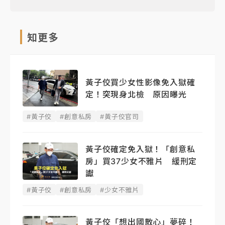
知更多
黃子佼買少女性影像免入獄確
定！突現身北檢 原因曝光
#黃子佼
#創意私房
#黃子佼官司
黃子佼確定免入獄！「創意私
房」買37少女不雅片 緩刑定
讞
#黃子佼
#創意私房
#少女不雅片
黃子佼「想出國散心」夢碎！