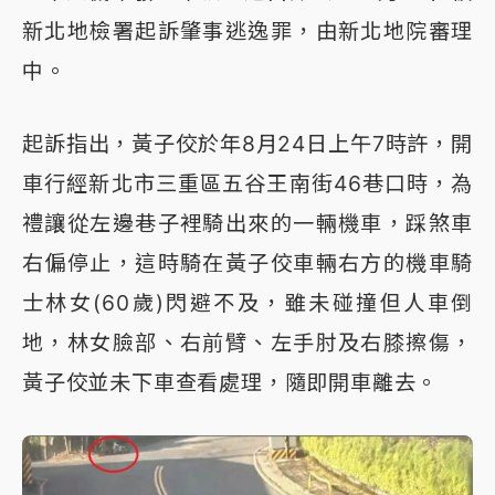
新北地檢署起訴肇事逃逸罪，由新北地院審理
中。
起訴指出，黃子佼於年8月24日上午7時許，開
車行經新北市三重區五谷王南街46巷口時，為
禮讓從左邊巷子裡騎出來的一輛機車，踩煞車
右偏停止，這時騎在黃子佼車輛右方的機車騎
士林女(60歲)閃避不及，雖未碰撞但人車倒
地，林女臉部、右前臂、左手肘及右膝擦傷，
黃子佼並未下車查看處理，隨即開車離去。