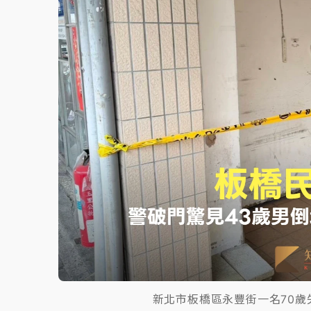
故宮《龍藏經》特展第2檔！今線上預約開賣
台東農業處長涉圖利渡假村！東檢抗告成功 
父親節泡湯了！中颱白海豚雨彈轟3天 「紅
新北市板橋區永豐街一名70