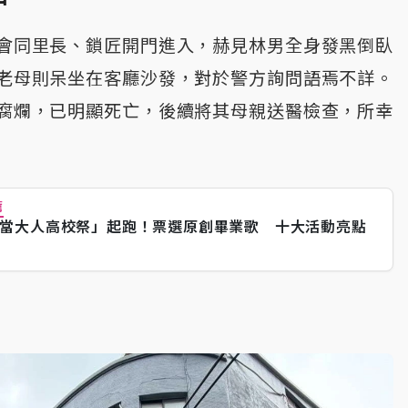
會同里長、鎖匠開門進入，赫見林男全身發黑倒臥
老母則呆坐在客廳沙發，對於警方詢問語焉不詳。
腐爛，已明顯死亡，後續將其母親送醫檢查，所幸
薦
當大人高校祭」起跑！票選原創畢業歌 十大活動亮點