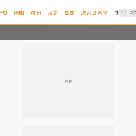
新知
國際
特刊
體育
知影
總裁會客室
廣告