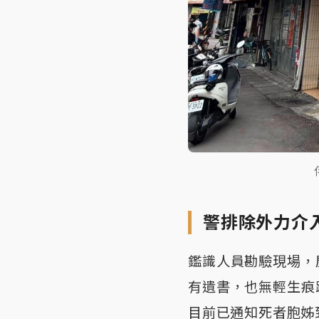
警排除外力介
鑑識人員勘驗現場，
有遺書，也無輕生痕
目前已通知死者胞姊