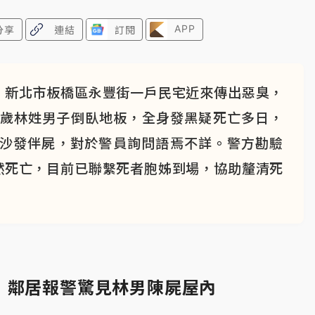
APP
分享
連結
訂閱
！新北市板橋區永豐街一戶民宅近來傳出惡臭，
3歲林姓男子倒臥地板，全身發黑疑死亡多日，
廳沙發伴屍，對於警員詢問語焉不詳。警方勘驗
然死亡，目前已聯繫死者胞姊到場，協助釐清死
 鄰居報警驚見林男陳屍屋內