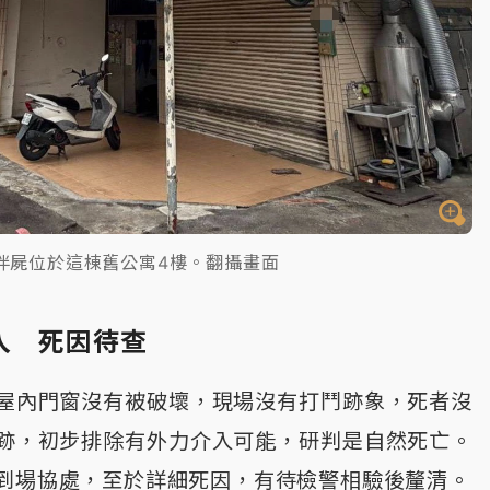
伴屍位於這棟舊公寓4樓。翻攝畫面
入 死因待查
屋內門窗沒有被破壞，現場沒有打鬥跡象，死者沒
跡，初步排除有外力介入可能，研判是自然死亡。
到場協處，至於詳細死因，有待檢警相驗後釐清。