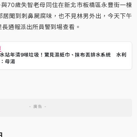
子與70歲失智老母同住在新北市板橋區永豐街一棟
鄰居聞到刺鼻屍腐味，也不見林男外出，今天下午
里長通報派出所員警到場查看。
薦
水站年清9噸垃圾！驚見濕紙巾、抹布丟排水系統 水利
：母湯
日