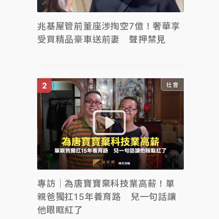
兆基屋管前董座涉掏空7億！奢華享
受買精品豪車送前妻 聲押禁見
社會
專訪｜為唐寶寶棄科技業高薪！單
親爸獨扛15年養育路 兒一句話讓
他眼眶紅了