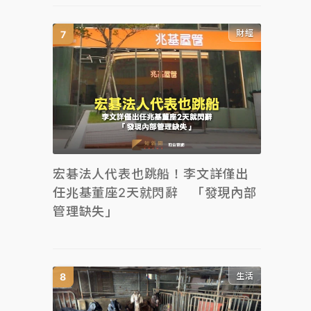
財經
宏碁法人代表也跳船！李文詳僅出
任兆基董座2天就閃辭 「發現內部
管理缺失」
生活