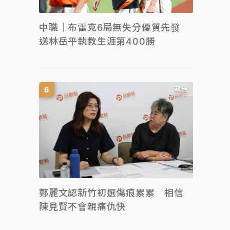
中職｜布雷克6局無失分優質先發
送林岳平執教生涯第400勝
政治
鄭麗文認新竹初選傷痕累累 相信
陳見賢不會親痛仇快