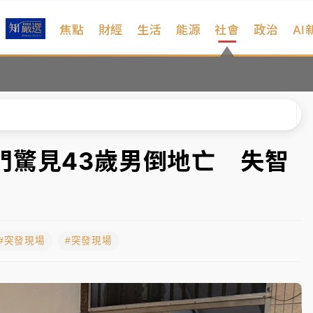
焦點
財經
生活
能源
社會
政治
AI
扣畫面曝光
序複雜 觀旅局回應了
院聲請遭駁 理由曝光
一度塞車 周六起展出延長至晚上7時
門驚見43歲男倒地亡 失智
今重開羈押庭
到發紫」降雨熱區曝
#突發現場
#突發現場
扣畫面曝光
序複雜 觀旅局回應了
院聲請遭駁 理由曝光