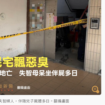
一度塞車 周六起展出延長至晚上7時
今重開羈押庭
到發紫」降雨熱區曝
歲失智婦人，伴隨兒子屍體多日。翻攝畫面