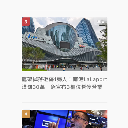
生活
鷹架掉落砸傷1婦人！南港LaLaport
遭罰30萬 急宣布3櫃位暫停營業
財經