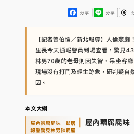
分享
分享
【記者曾伯愷／新北報導】人倫悲劇
里長今天通報警員到場查看，驚見4
林男70歲的老母則因失智，呆坐客
現場沒有打鬥及輕生跡象，研判疑自
因。
本文大綱
屋內飄腐屍味
屋內飄腐屍味 鄰居
報警驚見林男陳屍屋