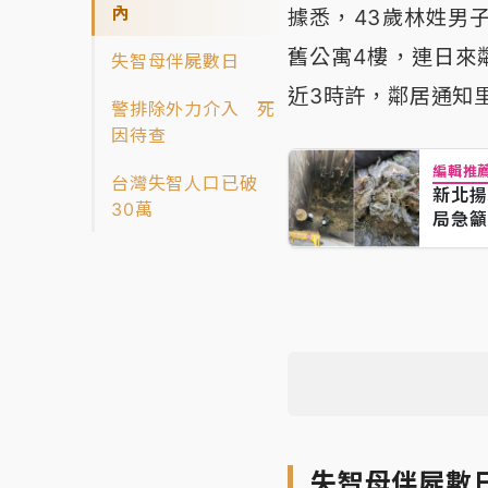
內
據悉，43歲林姓男
舊公寓4樓，連日來
失智母伴屍數日
近3時許，鄰居通知
警排除外力介入 死
因待查
編輯推
台灣失智人口已破
新北揚
30萬
局急籲
失智母伴屍數