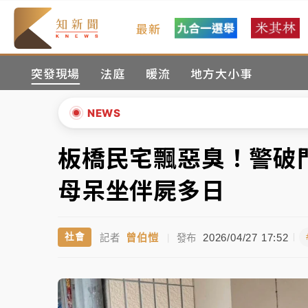
最新
女律師陳昱瑄詐慈濟10億！黃金158kg遭查
突發現場
法庭
暖流
地方大小事
暑假過三周才推「E宿新北打卡趣」！抽獎程
中信慈善基金會想增加董事人數！辜仲諒向法
NEWS
故宮《龍藏經》特展第2檔！今線上預約開賣
板橋民宅飄惡臭！警破
▲
台東農業處長涉圖利渡假村！東檢抗告成功 
▼
母呆坐伴屍多日
父親節泡湯了！中颱白海豚雨彈轟3天 「紅
曾伯愷
2026/04/27 17:52
社會
記者
|
發布
女律師陳昱瑄詐慈濟10億！黃金158kg遭查
暑假過三周才推「E宿新北打卡趣」！抽獎程
中信慈善基金會想增加董事人數！辜仲諒向法