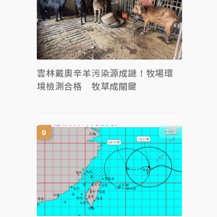
雲林戴奧辛羊污染源成謎！牧場環
境檢測合格 牧草成關鍵
生活