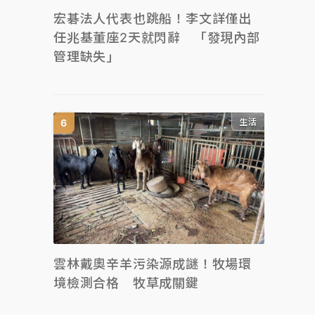
宏碁法人代表也跳船！李文詳僅出
任兆基董座2天就閃辭 「發現內部
管理缺失」
生活
雲林戴奧辛羊污染源成謎！牧場環
境檢測合格 牧草成關鍵