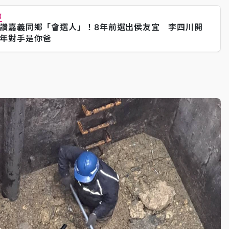
薦
讚嘉義同鄉「會選人」！8年前選出侯友宜 李四川開
年對手是你爸