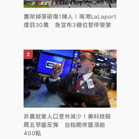
鷹架掉落砸傷1婦人！南港LaLaport
遭罰30萬 急宣布3櫃位暫停營業
財經
非農就業人口意外減少！美科技股
周五早盤反彈 台指期夜盤漲逾
400點