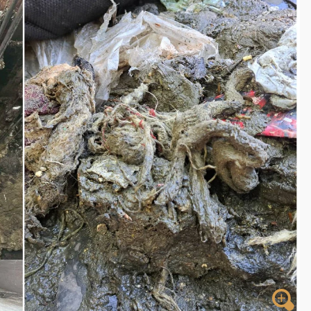
一度塞車 周六起展出延長至晚上7時
今重開羈押庭
到發紫」降雨熱區曝