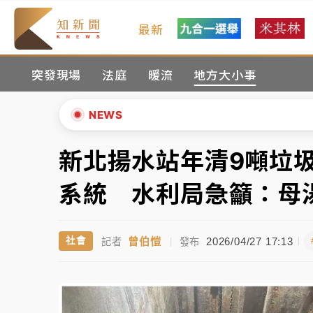
最新
女律師陳昱瑄詐慈濟10億！黃金158kg遭查
突發現場
法庭
暖流
地方大小事
暑假過三周才推「E宿新北打卡趣」！抽獎程
中信慈善基金會想增加董事人數！辜仲諒向法
NEWS
故宮《龍藏經》特展第2檔！今線上預約開賣
新北揚水站年清9噸垃
▲
台東農業處長涉圖利渡假村！東檢抗告成功 
▼
系統 水利局急籲：母
父親節泡湯了！中颱白海豚雨彈轟3天 「紅
曾伯愷
2026/04/27 17:13
社會
記者
|
發布
女律師陳昱瑄詐慈濟10億！黃金158kg遭查
暑假過三周才推「E宿新北打卡趣」！抽獎程
中信慈善基金會想增加董事人數！辜仲諒向法