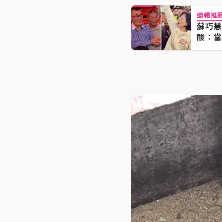
編輯推
蘇巧慧
酸：當