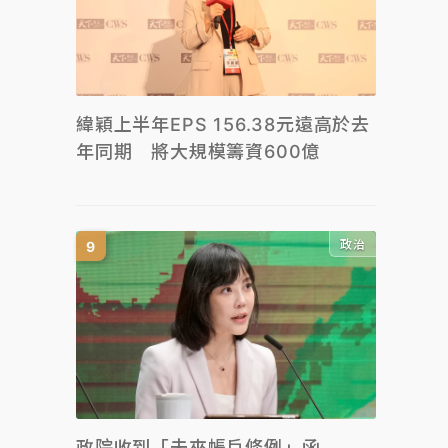
緯穎上半年EPS 156.38元遠高於去
年同期 將大規模籌資600億
政治
政院收到「未來帳戶條例」函