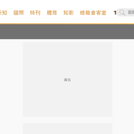
新知
國際
特刊
體育
知影
總裁會客室
廣告