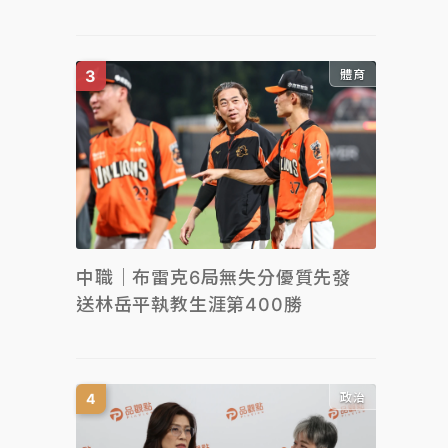
體育
中職｜布雷克6局無失分優質先發
送林岳平執教生涯第400勝
政治