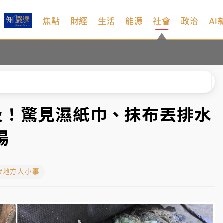
焦點
財經
生活
能源
社會
政治
AI
扣畫面曝光
序複雜 觀旅局回應了
院聲請遭駁 理由曝光
一度塞車 周六起展出延長至晚上7時
圾！驚見濕紙巾、抹布丟排水
今重開羈押庭
湯
到發紫」降雨熱區曝
#地方大小事
扣畫面曝光
序複雜 觀旅局回應了
院聲請遭駁 理由曝光