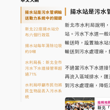
本文大綱
揚水站是污水
揚水站是污水管網輸
送動力系統中的關鍵
新北市水利局說明
新北22座揚水站分
站。污水下水道一般
布六個行政區
輸送時，設置抽水站
揚水站每年清除垃圾
輸送到污水處理廠，
約9噸
水利局長：新北全市
不過當污水下水道接
污水下水道接管率超
過71%
再流入區域排水，匯
水利局呼籲市民勿將
到污水處理廠，降低
民生物品丟入污水系
統
編輯推
新北「