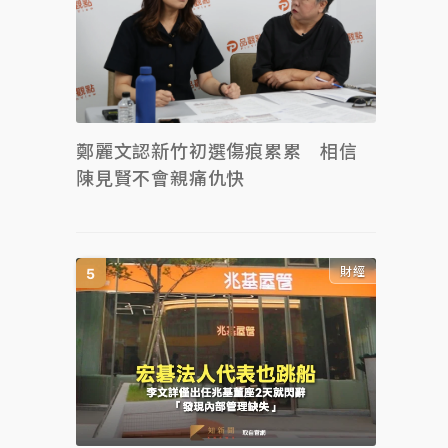
鄭麗文認新竹初選傷痕累累 相信
陳見賢不會親痛仇快
財經