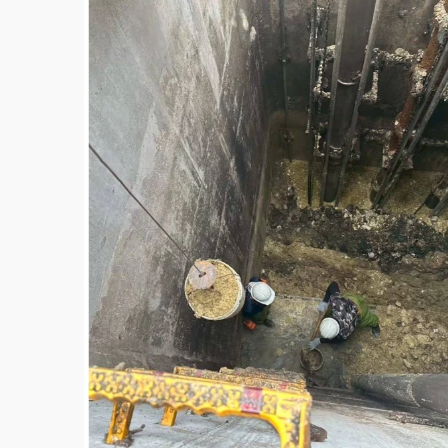
故宮《龍藏經》特展第2檔！今線上預約開賣
台東農業處長涉圖利渡假村！東檢抗告成功 
父親節泡湯了！中颱白海豚雨彈轟3天 「紅