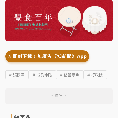
⭐️ 即刻下載！無廣告《知新聞》App
# 張惇涵
# 成長津貼
# 儲蓄專戶
# 行政院
知更多