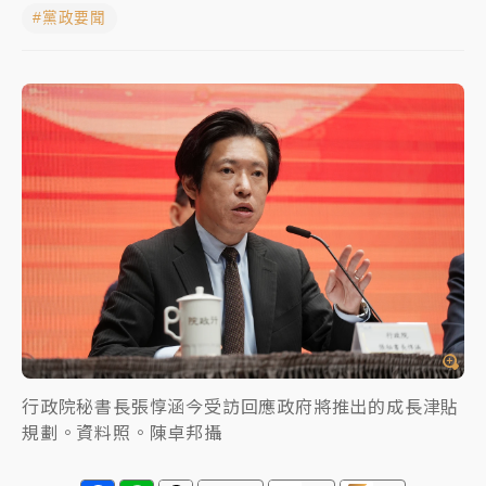
#黨政要聞
女律師陳昱瑄詐慈濟10億！黃金158kg遭查扣畫面曝光
暑假過三周才推「E宿新北打卡趣」！抽獎程序複雜 觀
旅局回應了
中信慈善基金會想增加董事人數！辜仲諒向法院聲請遭
駁 理由曝光
故宮《龍藏經》特展第2檔！今線上預約開賣一度塞車
周六起展出延長至晚上7時
台東農業處長涉圖利渡假村！東檢抗告成功 今重開羈
押庭
父親節泡湯了！中颱白海豚雨彈轟3天 「紅到發紫」降
雨熱區曝
行政院秘書長張惇涵今受訪回應政府將推出的成長津貼
規劃。資料照。陳卓邦攝