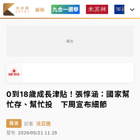
最新
女律師陳昱瑄詐慈濟10億！黃金158kg遭查扣畫面曝光
廣告
暑假過三周才推「E宿新北打卡趣」！抽獎程序複雜 觀
旅局回應了
中信慈善基金會想增加董事人數！辜仲諒向法院聲請遭
NEWS
駁 理由曝光
故宮《龍藏經》特展第2檔！今線上預約開賣一度塞車
0到18歲成長津貼！張惇涵：國家幫
周六起展出延長至晚上7時
忙存、幫忙投 下周宣布細節
台東農業處長涉圖利渡假村！東檢抗告成功 今重開羈
▲
押庭
▼
法亞施
政治
記者
父親節泡湯了！中颱白海豚雨彈轟3天 「紅到發紫」降
發布
2026/05/21 11:29
雨熱區曝