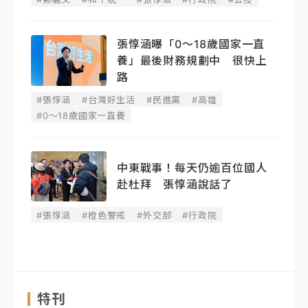
張惇涵曝「0～18歲國家一直
養」最後財務規劃中 很快上
路
#張惇涵
#台灣好生活
#民進黨
#高雄
#0～18歲國家一直養
中東戰事！每天仍逾百位國人
赴杜拜 張惇涵說話了
#張惇涵
#橙色警戒
#外交部
#行政院
特刊