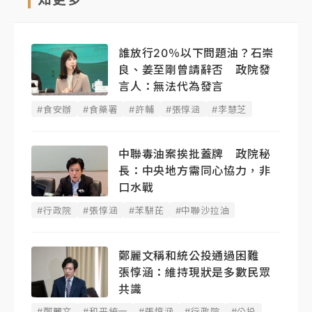
誰放行20％以下問題油？石崇
良、姜至剛曾請辭否 政院發
言人：無法代為發言
#食安辦
#食藥署
#許輔
#張惇涵
#李慧芝
中聯毒油案挨批蓋牌 政院秘
長：中央地方需同心協力，非
口水戰
#行政院
#張惇涵
#苯駢芘
#中聯沙拉油
鄭麗文稱和統公投通過困難
張惇涵：維持現狀是多數民眾
共識
#鄭麗文
#和平統一
#張惇涵
#行政院
#公投