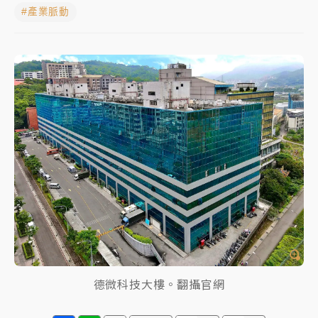
#產業脈動
女律師陳昱瑄詐慈濟10億！黃金158kg遭查扣畫面曝光
台積電殺35元、台股跌近300點 被動元件、低軌衛星
及載板皆走弱
中信慈善基金會想增加董事人數！辜仲諒向法院聲請遭
駁 理由曝光
故宮《龍藏經》特展第2檔！今線上預約開賣一度塞車
周六起展出延長至晚上7時
台東農業處長涉圖利渡假村！東檢抗告成功 今重開羈
押庭
父親節泡湯了！中颱白海豚雨彈轟3天 「紅到發紫」降
雨熱區曝
德微科技大樓。翻攝官網