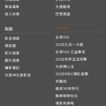
東協萬象
大運動場
奇人妙事
巴黎奧運
知影
台灣100
影音頻道
2026九合一大選
鴿知窩
台灣100 公益專區
影片故事
2026世界盃足球賽
圖片故事
大廚傳心法
攝影筆記
2026WBC精彩直擊
米其林大廚影音
良醫說
健保30年特刊
美樂蒂帶你玩
頭家有事嗎