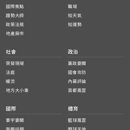
國際焦點
職場
趨勢大師
知天氣
政策法規
知運勢
地產房市
社會
政治
突發現場
黨政要聞
法庭
國會攻防
暖流
內幕評論
地方大小事
首都風雲
國際
體育
寰宇要聞
籃球風雲
熱搜話題
野球天地