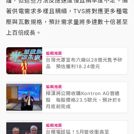
護，但這些方法反應速度慢且精準度不足。隨
著供電需求多樣且精細，TVS將對應更多種電
壓與瓦數規格，預計需求量將多達數十倍甚至
上百倍成長。
編輯推薦
台灣光罩宣布六廠以28億元售予矽
品 預估獲利18.24億元
編輯推薦
樺漢將公開收購Kontron AG普通
股 每股價格23.5歐元、預計於8
月底前完成
編輯推薦
台積電超猛！5月營收衝高至