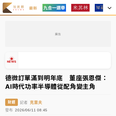
最新
女律師陳昱瑄詐慈濟10億！黃金158kg遭查扣畫面曝光
廣告
台積電殺35元、台股跌近300點 被動元件、低軌衛星
及載板皆走弱
中信慈善基金會想增加董事人數！辜仲諒向法院聲請遭
NEWS
駁 理由曝光
故宮《龍藏經》特展第2檔！今線上預約開賣一度塞車
德微訂單滿到明年底 董座張恩傑：
周六起展出延長至晚上7時
AI時代功率半導體從配角變主角
台東農業處長涉圖利渡假村！東檢抗告成功 今重開羈
▲
押庭
▼
克里夫
財經
記者
父親節泡湯了！中颱白海豚雨彈轟3天 「紅到發紫」降
發布
2026/06/11 08:45
雨熱區曝