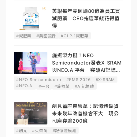
美銀每年竟砸逾80億為員工買
減肥藥 CEO指這筆錢花得值
得
#減肥藥
#美國銀行
#GLP-1減肥藥
施振榮力挺！NEO
Semiconductor發表X-SRAM
與NEO.AI平台 突破AI記憶體
瓶頸
#NEO Semiconductor
#FMS 2026
#X-SRAM
#NEO.AI
#平台
#施振榮
#AI記憶體
創見董座束崇萬：記憶體缺貨
未來幾年改善機會不大 現公
司庫存逾200億
#創見
#束崇萬
#記憶體模組