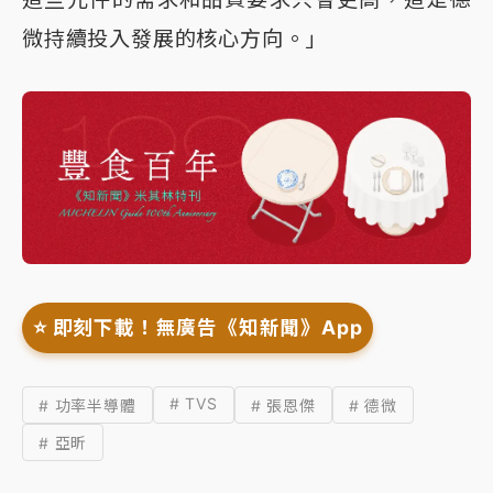
微持續投入發展的核心方向。」
⭐️ 即刻下載！無廣告《知新聞》App
# TVS
# 功率半導體
# 張恩傑
# 德微
# 亞昕