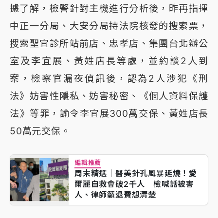
據了解，檢警針對主機進行分析後，昨再指揮
中正一分局、大安分局持法院核發的搜索票，
搜索聖宜診所站前店、忠孝店、集團台北辦公
室及李宜展、黃姓店長等處，並約談2人到
案，檢察官漏夜偵訊後，認為2人涉犯《刑
法》妨害性隱私、妨害秘密、《個人資料保護
法》等罪，諭令李宜展300萬交保、黃姓店長
50萬元交保。
編輯推薦
周末精選｜醫美針孔風暴延燒！愛
爾麗自救會破2千人 檢喊話被害
人、律師籲退費想清楚