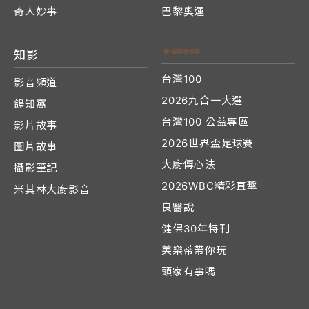
奇人妙事
巴黎奧運
知影
台灣100
影音頻道
2026九合一大選
鴿知窩
台灣100 公益專區
影片故事
2026世界盃足球賽
圖片故事
大廚傳心法
攝影筆記
2026WBC精彩直擊
米其林大廚影音
良醫說
健保30年特刊
美樂蒂帶你玩
頭家有事嗎