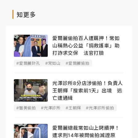
知更多
愛爾麗偷拍百人遭羈押！常如
山稱熱心公益「捐救護車」助
打詐求交保 法官打臉
#愛爾麗針孔
#常如山
#愛爾麗偷拍
光澤診所8分店涉偷拍！負責人
王朝輝「搜索前1天」出境 逃
亡遭通緝
#醫美偷拍
#光澤診所
#王朝輝
#光澤診所偷拍
愛爾麗總裁常如山上銬續押！
遭求刑14年被問偷拍滅證原