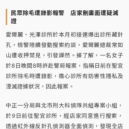
民眾除毛遭錄影報警 店家刪畫面遭疑滅
證
愛爾麗、光澤診所於本月初接連爆出診所藏針
孔，檢警陸續發動搜索約談，愛爾麗總裁常如
山遭收押禁見，引發譁然。據了解，一名女子
於8日晚間8時許赴警局報案，指稱日前在聖宜
診所除毛時遭錄影，擔心診所有妨害性隱私及
湮滅證據狀況，因此報案。
中正一分局與北市刑大科偵隊共組專案小組，
於9日前往聖宜診所，經店家同意進行搜索，
透過紅外線反針孔偵測器全面偵測，發現全店