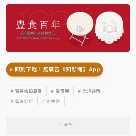
⭐️ 即刻下載！無廣告《知新聞》App
# 醫美偷拍風暴
# 愛爾麗
# 光澤診所
# 聖宜診所
# 監視器