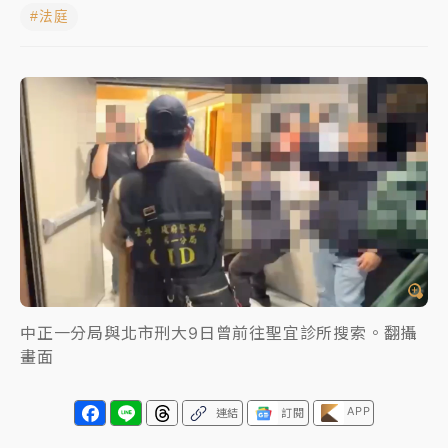
#法庭
中颱白海豚進逼！台北喜來登圍籬傾倒砸傷人 民權西
路鷹架倒塌壓2車
有片｜
白海豚暴風圈逼近！新北淡水赫見龍捲風 榕樹
連根拔起
中颱白海豚風雨來了！中部以北防豪雨 今晚、明天影
響最劇烈
白海豚逼近！北市水門只出不進 未移置車輛最高罰
4800＋拖吊費
中正一分局與北市刑大9日曾前往聖宜診所搜索。翻攝
畫面
APP
連結
訂閱