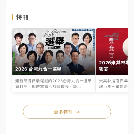
特刊
2026米其林專
2026 台灣九合一選舉
饗宴
知新聞提供最權威的2026台灣九合一選舉
米其林指南百年之
資料庫。即時掌握六都縣市長、議...
瑞百年三星傳奇、台
更多特刊
→