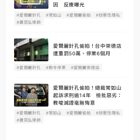
因 反應曝光
#愛爾麗針孔
#常如山
#愛爾麗偷拍
#妨害性隱私
#蕭奕弘律師
愛爾麗針孔偷拍！台中崇德店
遭重罰50萬、停業6個月
#愛爾麗針孔
#勒令停業
#愛爾麗崇德店
愛爾麗針孔偷拍！總裁常如山
起訴求刑逾14年 檢批惡劣：
教唆滅證毫無悔意
#愛爾麗針孔
#常如山
#愛爾麗偷拍
#妨害性隱私
#蕭奕弘律師