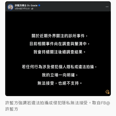
許藍方強調若違法拍攝或侵犯隱私無法接受。取自FB@
許藍方