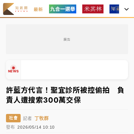
最新
油價持續凍漲！ 中油宣布下周一汽柴油價格維持不變
廣告
中颱白海豚進逼！台北喜來登圍籬傾倒砸傷人 民權西
路鷹架倒塌壓2車
有片｜
白海豚暴風圈逼近！新北淡水赫見龍捲風 榕樹
NEWS
連根拔起
中颱白海豚風雨來了！中部以北防豪雨 今晚、明天影
許藍方代言！聖宜診所被控偷拍 負
響最劇烈
責人遭搜索300萬交保
白海豚逼近！北市水門只出不進 未移置車輛最高罰
▲
4800＋拖吊費
▼
丁牧群
社會
記者
油價持續凍漲！ 中油宣布下周一汽柴油價格維持不變
發布
2026/05/14 10:10