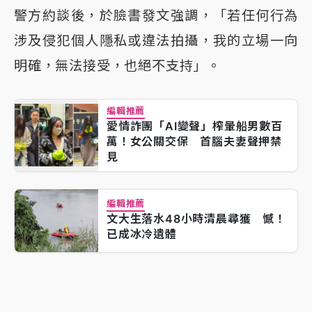
警方約談後，於臉書發文強調，「若任何行為
涉及侵犯個人隱私或違法拍攝，我的立場一向
明確，無法接受，也絕不支持」。
編輯推薦
愛情詐團「AI變聲」榨暈船男數百
萬！女公關交保 首腦夫妻聲押禁
見
編輯推薦
文大生落水48小時清晨尋獲 憾！
已成冰冷遺體