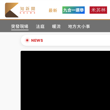
最新
女律師陳昱瑄詐慈濟10億！黃金158kg遭查
突發現場
法庭
暖流
地方大小事
暑假過三周才推「E宿新北打卡趣」！抽獎程
中信慈善基金會想增加董事人數！辜仲諒向法
NEWS
故宮《龍藏經》特展第2檔！今線上預約開賣
▲
台東農業處長涉圖利渡假村！東檢抗告成功 
▼
父親節泡湯了！中颱白海豚雨彈轟3天 「紅
女律師陳昱瑄詐慈濟10億！黃金158kg遭查
暑假過三周才推「E宿新北打卡趣」！抽獎程
中信慈善基金會想增加董事人數！辜仲諒向法