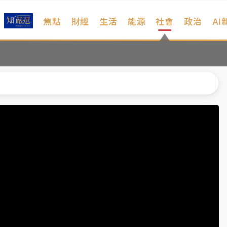
焦點
財經
生活
能源
社會
政治
AI
扣畫面曝光
序複雜 觀旅局回應了
院聲請遭駁 理由曝光
一度塞車 周六起展出延長至晚上7時
今重開羈押庭
到發紫」降雨熱區曝
扣畫面曝光
序複雜 觀旅局回應了
院聲請遭駁 理由曝光