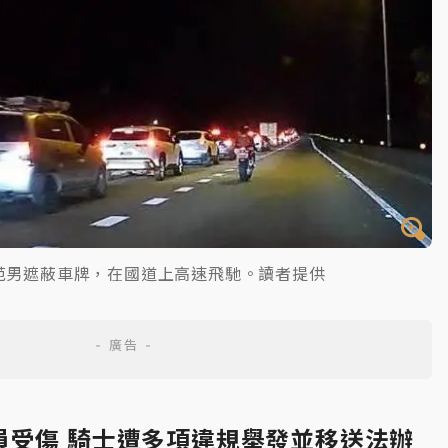
范男遮蔽車牌，在國道上高速飛馳。讀者提供
員受傷 騎士遭多項違規舉發並移送法辦