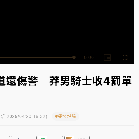
一度塞車 周六起展出延長至晚上7時
今重開羈押庭
到發紫」降雨熱區曝
Remaining
-
0:00
Loaded
:
Picture-
Fullsc
100.00%
in-
Picture
Time��
道還傷警 莽男騎士收4罰單
#突發現場
新 2025/04/20 16:32)