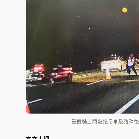
重機騎士閃避拖吊車及路障
本文大綱