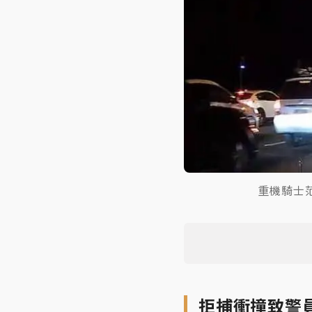
重機騎士
拒捕衝撞致警