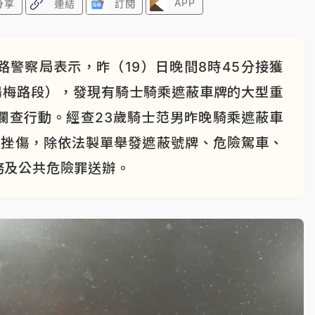
APP
分享
連結
訂閱
警察局表示，昨（19）日晚間8時45分接獲
楊梅路段），發現有騎士騎乘遮蔽車牌的大型重
攔查行動。經查23歲騎士范男昨晚騎乘遮蔽車
擦挫傷，除依法製單舉發遮蔽號牌、危險駕車、
務及公共危險罪送辦。