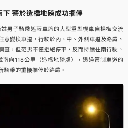
南下 警於造橋地磅成功攔停
范姓男子騎乘遮蔽車牌的大型重型機車自楊梅交流
任意變換車道，行駛於內、中、外側車道及路肩。
攔查，但范男不僅拒絕停車，反而持續往南行駛。
號南向118公里（造橋地磅處），透過管制車道的
所騎乘的重機攔停於路肩。