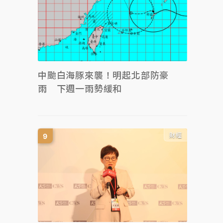
中颱白海豚來襲！明起北部防豪
雨 下週一雨勢緩和
財經