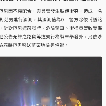
范男因不願配合，與員警發生肢體衝突，造成一名
對范男進行酒測，其酒測值為0。警方除依《道路
，針對范男遮蔽號牌、危險駕車、衝撞員警致受傷
經公告允許之路段等違規行為製單舉發外，另依涉
險罪將范男移送苗栗地檢署偵辦。