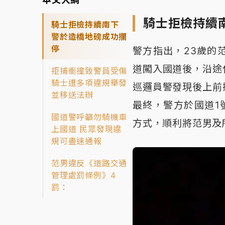
騎士拒檢持續
騎士拒檢持續南下
警於造橋地磅成功攔
停
警方指出，23歲的
道闖入國道後，沿途
拒捕衝撞致警員受傷
騎士遭多項違規舉發
巡邏員警發現後上前
並移送法辦
最終，警方於國道1
國道警呼籲勿騎機車
方式，順利將范男及
上國道 民眾發現違
規可盡速通報
范男違反《道路交通
管理處罰條例》4
罰：