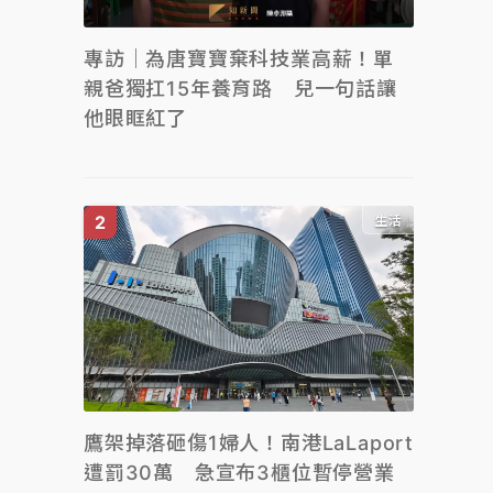
專訪｜為唐寶寶棄科技業高薪！單
親爸獨扛15年養育路 兒一句話讓
他眼眶紅了
生活
鷹架掉落砸傷1婦人！南港LaLaport
遭罰30萬 急宣布3櫃位暫停營業