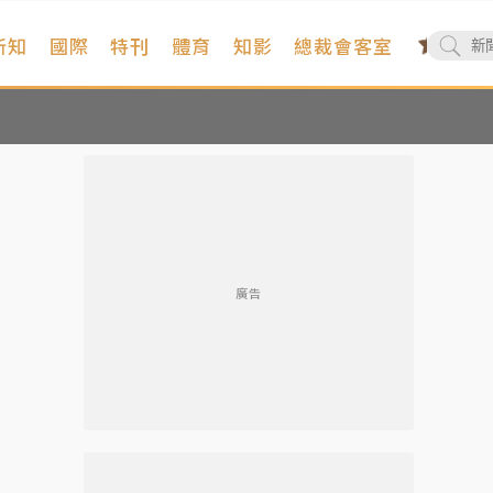
新知
國際
特刊
體育
知影
總裁會客室
廣告