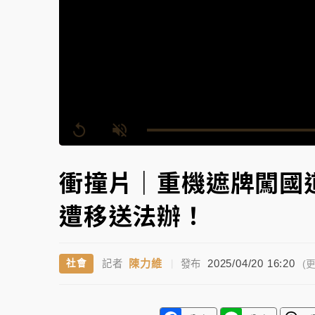
故宮《龍藏經》特展第2檔！今線上預約開賣
台東農業處長涉圖利渡假村！東檢抗告成功 
父親節泡湯了！中颱白海豚雨彈轟3天 「紅
Replay
Unmute
衝撞片｜重機遮牌闖國
遭移送法辦！
陳力維
2025/04/20 16:20
社會
記者
|
發布
(更