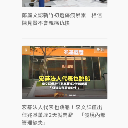
鄭麗文認新竹初選傷痕累累 相信
陳見賢不會親痛仇快
財經
宏碁法人代表也跳船！李文詳僅出
任兆基董座2天就閃辭 「發現內部
管理缺失」