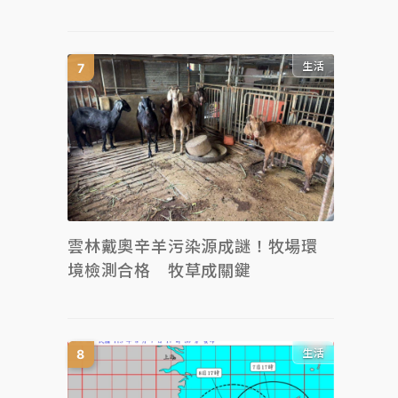
生活
雲林戴奧辛羊污染源成謎！牧場環
境檢測合格 牧草成關鍵
生活