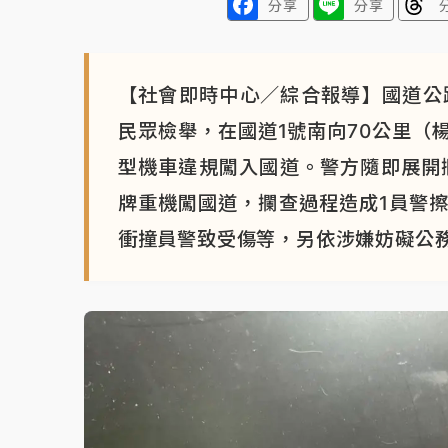
分享
分享
【社會即時中心／綜合報導】國道公路
民眾檢舉，在國道1號南向70公里（
型機車違規闖入國道。警方隨即展開
牌重機闖國道，攔查過程造成1員警
衝撞員警致受傷等，另依涉嫌妨礙公