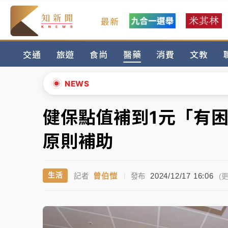
最新
女律師陳昱瑄詐慈濟10億！黃金158kg遭查
交通
旅遊
食尚
醫藥
消費
文教
暑假過三周才推「E宿新北打卡趣」！抽獎程
中信慈善基金會想增加董事人數！辜仲諒向法
NEWS
故宮《龍藏經》特展第2檔！今線上預約開賣
健保點值補到1元「有
▲
台東農業處長涉圖利渡假村！東檢抗告成功 
▼
原則補助
父親節泡湯了！中颱白海豚雨彈轟3天 「紅
曾伯愷
2024/12/17 16:06
生活
記者
|
發布
女律師陳昱瑄詐慈濟10億！黃金158kg遭查
(更
暑假過三周才推「E宿新北打卡趣」！抽獎程
中信慈善基金會想增加董事人數！辜仲諒向法