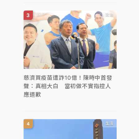
政治
慈濟買疫苗遭詐10億！陳時中首發
聲：真相大白 當初做不實指控人
應道歉
生活