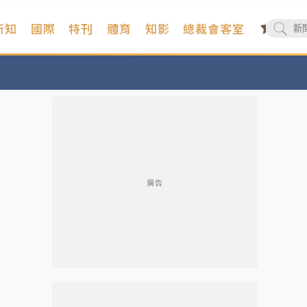
新知
國際
特刊
體育
知影
總裁會客室
廣告