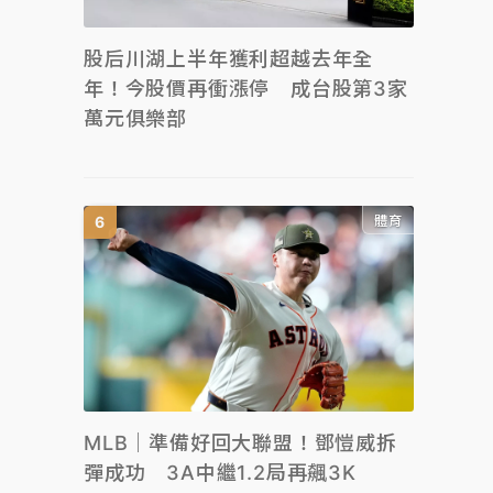
股后川湖上半年獲利超越去年全
年！今股價再衝漲停 成台股第3家
萬元俱樂部
體育
MLB｜準備好回大聯盟！鄧愷威拆
彈成功 3A中繼1.2局再飆3K