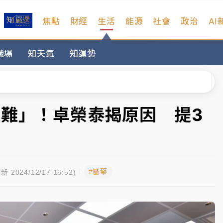
焦點
財經
生活
能源
社會
政治
AI
扣畫面曝光
職場
知天氣
知運勢
序複雜 觀旅局回應了
院聲請遭駁 理由曝光
一度塞車 周六起展出延長至晚上7時
困難」！卓榮泰揭原因 提3
今重開羈押庭
到發紫」降雨熱區曝
#醫藥
扣畫面曝光
新 2024/12/17 16:52)
序複雜 觀旅局回應了
院聲請遭駁 理由曝光