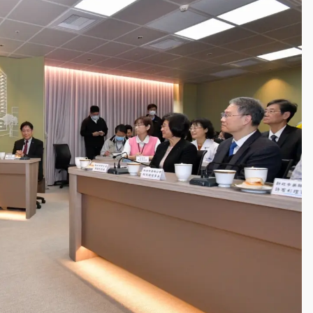
一度塞車 周六起展出延長至晚上7時
今重開羈押庭
到發紫」降雨熱區曝