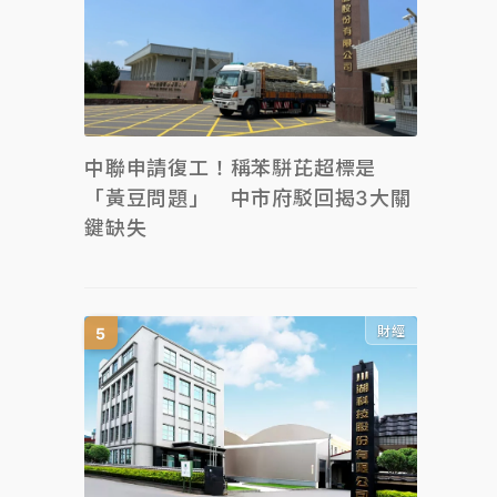
中聯申請復工！稱苯駢芘超標是
「黃豆問題」 中市府駁回揭3大關
鍵缺失
財經