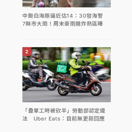
中颱白海豚逼近估14：30發海警
7縣市大雨！周末豪雨開炸熱區曝
生活
「疊單工時被砍半」勞動部認定違
法 Uber Eats：目前無更新回應