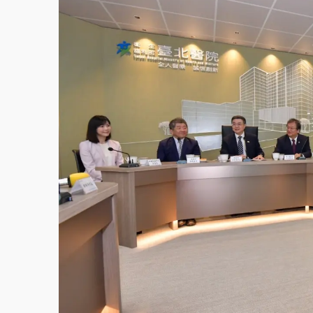
故宮《龍藏經》特展第2檔！今線上預約開賣
台東農業處長涉圖利渡假村！東檢抗告成功 
父親節泡湯了！中颱白海豚雨彈轟3天 「紅