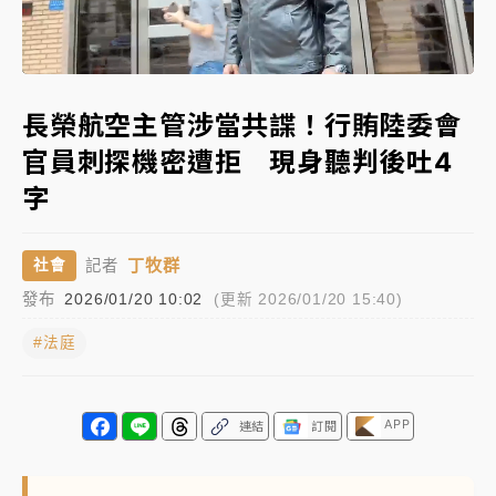
中信慈善基金會想增加董事人數！辜仲諒向法院聲請遭
Loaded
:
駁 理由曝光
Unmute
100.00%
故宮《龍藏經》特展第2檔！今線上預約開賣一度塞車
長榮航空主管涉當共諜！行賄陸委會
周六起展出延長至晚上7時
官員刺探機密遭拒 現身聽判後吐4
台東農業處長涉圖利渡假村！東檢抗告成功 今重開羈
字
押庭
父親節泡湯了！中颱白海豚雨彈轟3天 「紅到發紫」降
丁牧群
社會
記者
雨熱區曝
發布
2026/01/20 10:02
(更新 2026/01/20 15:40)
#法庭
APP
連結
訂閱