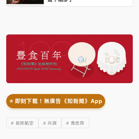
⭐️ 即刻下載！無廣告《知新聞》App
# 長榮航空
# 共諜
# 喬思齊