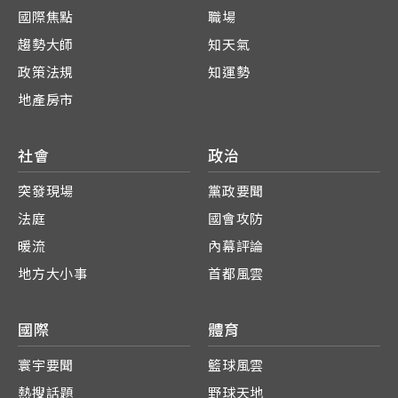
國際焦點
職場
趨勢大師
知天氣
政策法規
知運勢
地產房市
社會
政治
突發現場
黨政要聞
法庭
國會攻防
暖流
內幕評論
地方大小事
首都風雲
國際
體育
寰宇要聞
籃球風雲
熱搜話題
野球天地