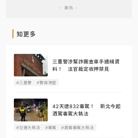
知更多
三重警涉幫詐團查車手通緝資
料！ 法官裁定收押禁見
#三重警
#警員洩密
42天逮832毒駕！ 新北今起
酒駕毒駕大執法
#交通大執法
#毒駕
#酒駕毒駕大執法