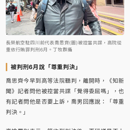
長榮航空駐四川前代表喬思齊(圖)被控當共諜，高院從
重依行賄罪判刑6月。丁牧群攝
被判刑6月說「尊重判決」
喬思齊今早到高等法院聽判，離開時，《知新
聞》記者問他被控當共諜「覺得委屈嗎」，也
有記者問他是否要上訴，喬男回應說：「尊重
判決。」