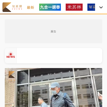
最新
女律師陳昱瑄詐慈濟10億！黃金158kg遭查扣畫面曝光
廣告
中信慈善基金會想增加董事人數！辜仲諒向法院聲請遭
駁 理由曝光
故宮《龍藏經》特展第2檔！今線上預約開賣一度塞車
NEWS
周六起展出延長至晚上7時
台東農業處長涉圖利渡假村！東檢抗告成功 今重開羈
押庭
父親節泡湯了！中颱白海豚雨彈轟3天 「紅到發紫」降
▲
雨熱區曝
▼
女律師陳昱瑄詐慈濟10億！黃金158kg遭查扣畫面曝光