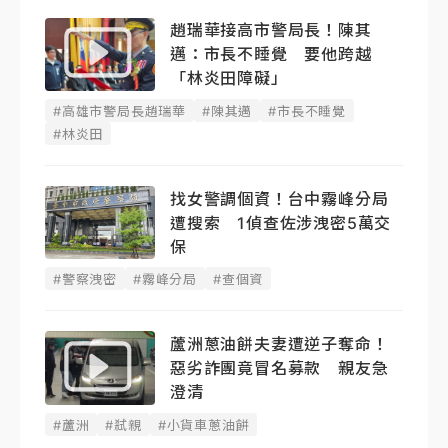
趙瑞華接高市警局長！陳其
邁：市長不睡覺 要他跨越
「林炎田障礙」
#高雄市警局長趙瑞華
#陳其邁
#市長不睡覺
#林炎田
找女警調個資！台中霧峰分局
遭搜索 1偵查佐涉洩密5萬交
保
#警察洩密
#霧峰分局
#查個資
蘆洲蔥油餅夫妻遭逆子奪命！
惡劣詐團竟冒名募款 親友急
澄清
#蘆洲
#弒親
#小貨車蔥油餅