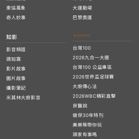
東協萬象
大運動場
奇人妙事
巴黎奧運
知影
台灣100
影音頻道
2026九合一大選
鴿知窩
台灣100 公益專區
影片故事
2026世界盃足球賽
圖片故事
大廚傳心法
攝影筆記
2026WBC精彩直擊
米其林大廚影音
良醫說
健保30年特刊
美樂蒂帶你玩
頭家有事嗎