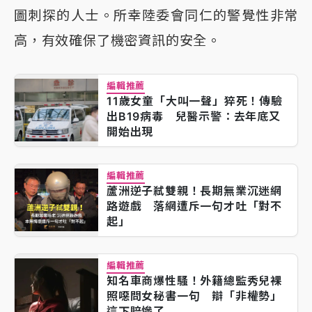
圖刺探的人士。所幸陸委會同仁的警覺性非常
高，有效確保了機密資訊的安全。
編輯推薦
11歲女童「大叫一聲」猝死！傳驗
出B19病毒 兒醫示警：去年底又
開始出現
編輯推薦
蘆洲逆子弒雙親！長期無業沉迷網
路遊戲 落網遭斥一句才吐「對不
起」
編輯推薦
知名車商爆性騷！外籍總監秀兒裸
照噁問女秘書一句 辯「非權勢」
這下賠慘了