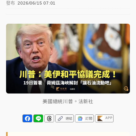
發布
2026/06/15 07:01
女律師陳昱瑄詐慈濟10億！黃金158kg遭查扣畫面曝光
暑假過三周才推「E宿新北打卡趣」！抽獎程序複雜 觀
旅局回應了
中信慈善基金會想增加董事人數！辜仲諒向法院聲請遭
駁 理由曝光
故宮《龍藏經》特展第2檔！今線上預約開賣一度塞車
周六起展出延長至晚上7時
台東農業處長涉圖利渡假村！東檢抗告成功 今重開羈
押庭
美國總統川普。法新社
父親節泡湯了！中颱白海豚雨彈轟3天 「紅到發紫」降
雨熱區曝
APP
連結
訂閱