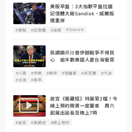
美股早盤｜3大指數平盤拉鋸
記憶體大廠Sandisk、威騰股
價重摔
#SpaceX
#美股
#記憶體
#油價
民調顯示川普伊朗戰爭不得民
心 逾半數美國人憂台海衝突
#川普
#伊朗
#戰爭
#俄羅斯
#烏克蘭
#汽油
#台海
#兩岸
故宮《龍藏經》特展第2檔！今
線上預約開賣一度塞車 周六
起展出延長至晚上7時
#故宮
#龍藏經
#線上預約