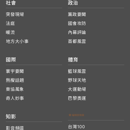
社會
政治
突發現場
黨政要聞
法庭
國會攻防
暖流
內幕評論
地方大小事
首都風雲
國際
體育
寰宇要聞
籃球風雲
熱搜話題
野球天地
東協萬象
大運動場
奇人妙事
巴黎奧運
知影
台灣100
影音頻道