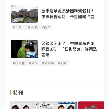
台東農業處長涉圖利渡假村！
東檢抗告成功 今重開羈押庭
#台東
#吳秀華
#貪污
父親節泡湯了！中颱白海豚雨
彈轟3天 「紅到發紫」降雨熱
區曝
#白海豚
#豪雨
#父親節
#天氣
特刊