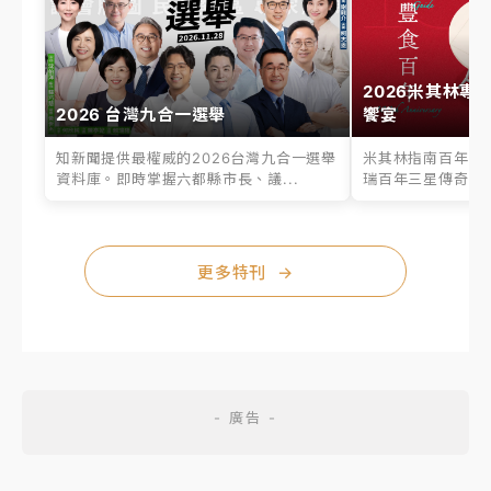
2026米其林專
2026 台灣九合一選舉
饗宴
知新聞提供最權威的2026台灣九合一選舉
米其林指南百年之
資料庫。即時掌握六都縣市長、議...
瑞百年三星傳奇、台
更多特刊
→