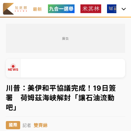
最新
女律師陳昱瑄詐慈濟10億！黃金158kg遭查扣畫面曝光
廣告
暑假過三周才推「E宿新北打卡趣」！抽獎程序複雜 觀
旅局回應了
中信慈善基金會想增加董事人數！辜仲諒向法院聲請遭
NEWS
駁 理由曝光
故宮《龍藏經》特展第2檔！今線上預約開賣一度塞車
川普：美伊和平協議完成！19日簽
周六起展出延長至晚上7時
署 荷姆茲海峽解封「讓石油流動
台東農業處長涉圖利渡假村！東檢抗告成功 今重開羈
▲
吧」
押庭
▼
父親節泡湯了！中颱白海豚雨彈轟3天 「紅到發紫」降
雙齊綝
國際
記者
雨熱區曝