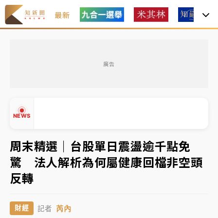
最新
父親節玩樂園！六福村今明2天「爸爸免費」 遠雄海洋
買1送1
廣告
中颱白海豚環流掠北海！今明防劇烈降雨 東部高溫飆
38度
周末精選｜
慈濟遭詐10億完整始末曝！律師掮客大玩兩
NEWS
面手法 郭台銘、蔡英文成關鍵
本周爆款短影音｜
柯文哲帶電子手鐶拄拐杖現身／周玉
周末精選｜台股單日震盪逾千點免
蔻蔡玉真開撕爆料
驚 法人解析為何屬健康回檔非空頭
周末精選｜
跨境網購族注意！EZ Way若改由政府委
▲
反轉
任 預算難關如何解？
▼
蔣萬安的建中同學！47歲法律學霸戰桃園 公開上任首
芮內
財經
記者
要3件事