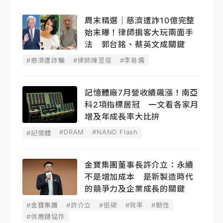
周末精選｜慈濟遭詐10億完整
始末曝！律師掮客大玩兩面手
法 郭台銘、蔡英文成關鍵
#慈濟遭詐騙
#律師陳昱瑄
#李易儒
記憶體廠7月營收續飆漲！南亞
科2項指標居冠 一文看各家月
增及年成長率大比拚
#DRAM
#NAND Flash
#記憶體
金寶集團董事長許介立：永續
不是增加成本 是新製造時代
的競爭力及企業成長的關鍵
#金寶集團
#許介立
#低碳
#效率
#韌性
#供應鏈協作