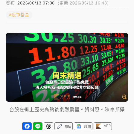
發布
2026/06/13 07:00
(更新 2026/06/13 16:48)
父親節玩樂園！六福村今明2天「爸爸免費」 遠雄海洋
#股市基金
買1送1
中颱白海豚環流掠北海！今明防劇烈降雨 東部高溫飆
38度
周末精選｜
慈濟遭詐10億完整始末曝！律師掮客大玩兩
面手法 郭台銘、蔡英文成關鍵
本周爆款短影音｜
柯文哲帶電子手鐶拄拐杖現身／周玉
蔻蔡玉真開撕爆料
周末精選｜
跨境網購族注意！EZ Way若改由政府委
任 預算難關如何解？
蔣萬安的建中同學！47歲法律學霸戰桃園 公開上任首
台股在衝上歷史高點後劇烈震盪。資料照。陳卓邦攝
要3件事
APP
連結
訂閱