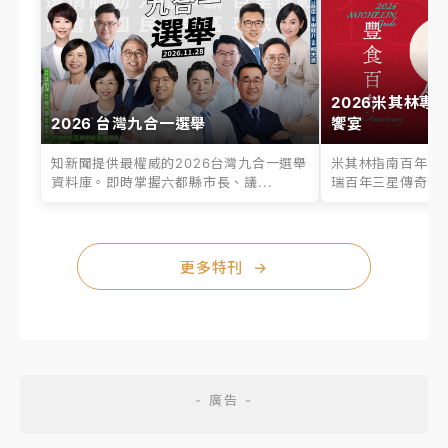
2026米其林專
2026 台灣九合一選舉
饗宴
知新聞提供最權威的2026台灣九合一選舉
米其林指南百年之
資料庫。即時掌握六都縣市長、議...
瑞百年三星傳奇、台
更多特刊
→