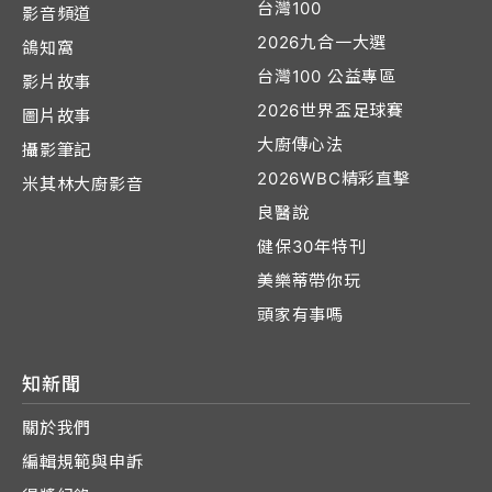
台灣100
影音頻道
2026九合一大選
鴿知窩
台灣100 公益專區
影片故事
2026世界盃足球賽
圖片故事
大廚傳心法
攝影筆記
2026WBC精彩直擊
米其林大廚影音
良醫說
健保30年特刊
美樂蒂帶你玩
頭家有事嗎
知新聞
關於我們
編輯規範與申訴