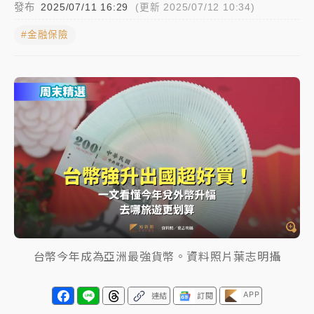
發布
2025/07/11 16:29
(更新 2025/07/12 10:34)
女律師陳昱瑄詐慈濟10億！黃金158kg遭查扣畫面曝光
#金融保險
暑假過三周才推「E宿新北打卡趣」！抽獎程序複雜 觀
旅局回應了
中信慈善基金會想增加董事人數！辜仲諒向法院聲請遭
駁 理由曝光
故宮《龍藏經》特展第2檔！今線上預約開賣一度塞車
周六起展出延長至晚上7時
台東農業處長涉圖利渡假村！東檢抗告成功 今重開羈
押庭
父親節泡湯了！中颱白海豚雨彈轟3天 「紅到發紫」降
台幣今年成為亞洲最強貨幣。資料照片葉志明攝
雨熱區曝
APP
連結
訂閱