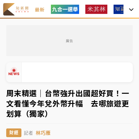
最新
女律師陳昱瑄詐慈濟10億！黃金158kg遭查扣畫面曝光
廣告
暑假過三周才推「E宿新北打卡趣」！抽獎程序複雜 觀
旅局回應了
中信慈善基金會想增加董事人數！辜仲諒向法院聲請遭
NEWS
駁 理由曝光
故宮《龍藏經》特展第2檔！今線上預約開賣一度塞車
周末精選｜台幣強升出國超好買！一
周六起展出延長至晚上7時
文看懂今年兌外幣升幅 去哪旅遊更
台東農業處長涉圖利渡假村！東檢抗告成功 今重開羈
▲
划算（獨家）
押庭
▼
父親節泡湯了！中颱白海豚雨彈轟3天 「紅到發紫」降
林巧雁
財經
記者
雨熱區曝