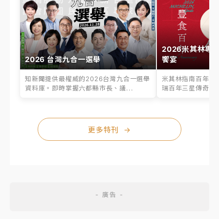
2026米其林專
2026 台灣九合一選舉
饗宴
知新聞提供最權威的2026台灣九合一選舉
米其林指南百年之
資料庫。即時掌握六都縣市長、議...
瑞百年三星傳奇、台
更多特刊
→