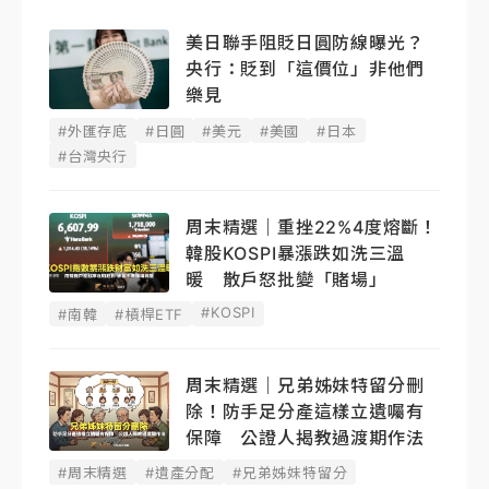
美日聯手阻貶日圓防線曝光？
央行：貶到「這價位」非他們
樂見
#外匯存底
#日圓
#美元
#美國
#日本
#台灣央行
周末精選｜重挫22%4度熔斷！
韓股KOSPI暴漲跌如洗三溫
暖 散戶怒批變「賭場」
#KOSPI
#南韓
#槓桿ETF
周末精選｜兄弟姊妹特留分刪
除！防手足分產這樣立遺囑有
保障 公證人揭教過渡期作法
#周末精選
#遺產分配
#兄弟姊妹特留分