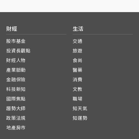
財經
生活
股市基金
交通
投資長觀點
旅遊
財經人物
食尚
產業脈動
醫藥
金融保險
消費
科技新知
文教
國際焦點
職場
趨勢大師
知天氣
政策法規
知運勢
地產房市