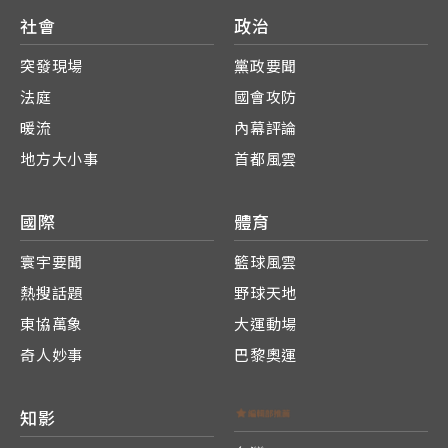
社會
政治
突發現場
黨政要聞
法庭
國會攻防
暖流
內幕評論
地方大小事
首都風雲
國際
體育
寰宇要聞
籃球風雲
熱搜話題
野球天地
東協萬象
大運動場
奇人妙事
巴黎奧運
知影