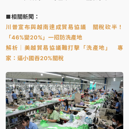
■相關新聞：
川普宣布與越南達成貿易協議 關稅砍半！
「46%變20%」一招防洗產地
解析｜美越貿易協議難打擊「洗產地」 專
家：逼小國吞20%關稅