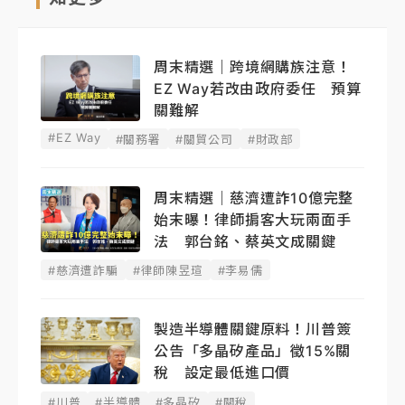
周末精選｜跨境網購族注意！
EZ Way若改由政府委任 預算
關難解
#EZ Way
#關務署
#關貿公司
#財政部
周末精選｜慈濟遭詐10億完整
始末曝！律師掮客大玩兩面手
法 郭台銘、蔡英文成關鍵
#慈濟遭詐騙
#律師陳昱瑄
#李易儒
製造半導體關鍵原料！川普簽
公告「多晶矽產品」徵15%關
稅 設定最低進口價
#川普
#半導體
#多晶矽
#關稅