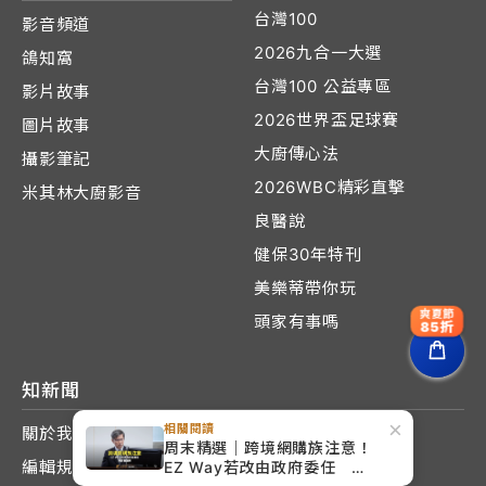
台灣100
影音頻道
2026九合一大選
鴿知窩
台灣100 公益專區
影片故事
2026世界盃足球賽
圖片故事
大廚傳心法
攝影筆記
2026WBC精彩直擊
米其林大廚影音
良醫說
健保30年特刊
美樂蒂帶你玩
爽夏節
頭家有事嗎
85折
知新聞
×
相關閱讀
關於我們
周末精選｜跨境網購族注意！
編輯規範與申訴
EZ Way若改由政府委任 預