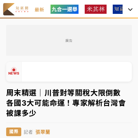
最新
油價持續凍漲！ 中油宣布下周一汽柴油價格維持不變
廣告
中颱白海豚進逼！台北喜來登圍籬傾倒砸傷人 民權西
路鷹架倒塌壓2車
有片｜
白海豚暴風圈逼近！新北淡水赫見龍捲風 榕樹
NEWS
連根拔起
中颱白海豚風雨來了！中部以北防豪雨 今晚、明天影
周末精選｜川普對等關稅大限倒數
響最劇烈
各國3大可能命運！專家解析台灣會
白海豚逼近！北市水門只出不進 未移置車輛最高罰
▲
被課多少
4800＋拖吊費
▼
油價持續凍漲！ 中油宣布下周一汽柴油價格維持不變
張翠蘭
國際
記者