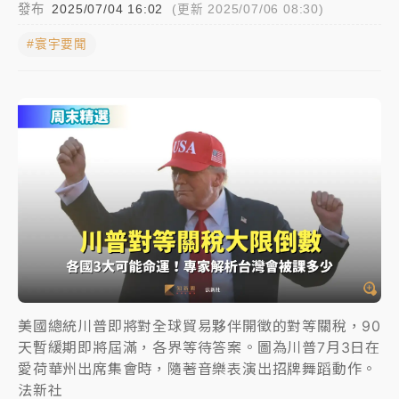
發布
2025/07/04 16:02
(更新 2025/07/06 08:30)
中颱白海豚進逼！台北喜來登圍籬傾倒砸傷人 民權西
#寰宇要聞
路鷹架倒塌壓2車
有片｜
白海豚暴風圈逼近！新北淡水赫見龍捲風 榕樹
連根拔起
中颱白海豚風雨來了！中部以北防豪雨 今晚、明天影
響最劇烈
白海豚逼近！北市水門只出不進 未移置車輛最高罰
4800＋拖吊費
美國總統川普即將對全球貿易夥伴開徵的對等關稅，90
天暫緩期即將屆滿，各界等待答案。圖為川普7月3日在
愛荷華州出席集會時，隨著音樂表演出招牌舞蹈動作。
法新社