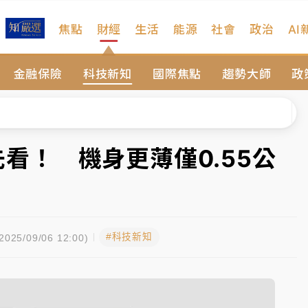
焦點
財經
生活
能源
社會
政治
AI
維持不變
金融保險
科技新知
國際焦點
趨勢大師
政
 民權西路鷹架倒塌壓2車
風 榕樹連根拔起
、明天影響最劇烈
搶先看！ 機身更薄僅0.55公
高罰4800＋拖吊費
維持不變
#科技新知
 民權西路鷹架倒塌壓2車
025/09/06 12:00)
風 榕樹連根拔起
、明天影響最劇烈