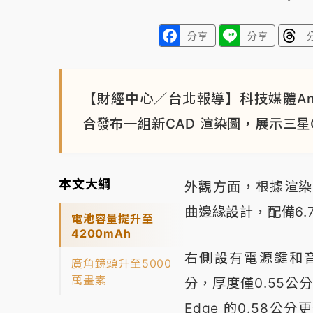
分享
分享
【財經中心／台北報導】科技媒體Androi
合發布一組新CAD 渲染圖，展示三星Gal
本文大綱
外觀方面，根據渲染圖顯
曲邊緣設計，配備6
電池容量提升至
4200mAh
右側設有電源鍵和音量鍵
廣角鏡頭升至5000
萬畫素
分，厚度僅0.55公分
Edge 的0.58