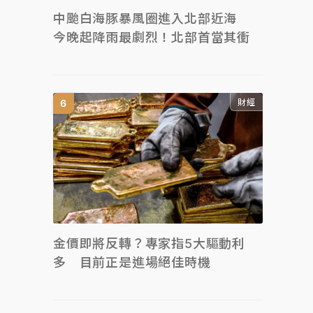
中颱白海豚暴風圈進入北部近海
今晚起降雨最劇烈！北部首當其衝
財經
金價即將反轉？專家指5大驅動利
多 目前正是進場絕佳時機