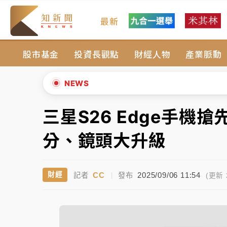
最新
油價持續凍漲！ 中油宣布下周一汽柴油價格
股市基金
投資長觀點
財經人物
產業脈動
中颱白海豚進逼！台北喜來登圍籬傾倒砸傷人
有片｜
白海豚暴風圈逼近！新北淡水赫見龍捲
NEWS
中颱白海豚風雨來了！中部以北防豪雨 今晚
三星S26 Edge手機
▲
白海豚逼近！北市水門只出不進 未移置車輛最
▼
分、鏡頭大升級
油價持續凍漲！ 中油宣布下周一汽柴油價格
CC
2025/09/06 11:54
財經
記者
|
發布
中颱白海豚進逼！台北喜來登圍籬傾倒砸傷人
(更新 2
有片｜
白海豚暴風圈逼近！新北淡水赫見龍捲
中颱白海豚風雨來了！中部以北防豪雨 今晚