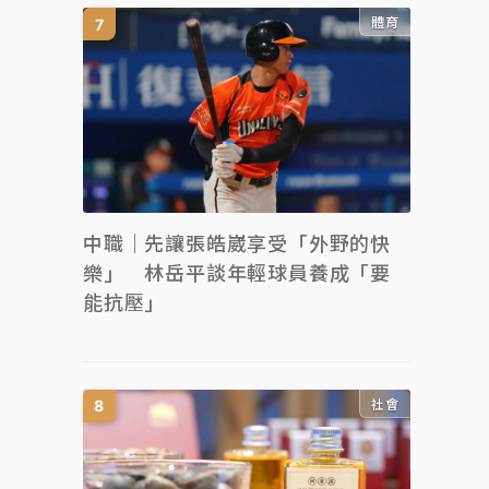
體育
中職｜先讓張皓崴享受「外野的快
樂」 林岳平談年輕球員養成「要
能抗壓」
社會