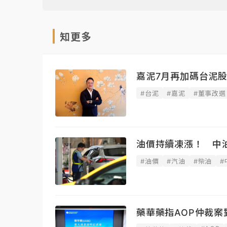
知更多
嘉泥7月再加碼台泥股
#台泥
#嘉泥
#董事改選
油價持續凍漲！ 中
#油價
#汽油
#柴油
#
藥華藥指AOP仲裁