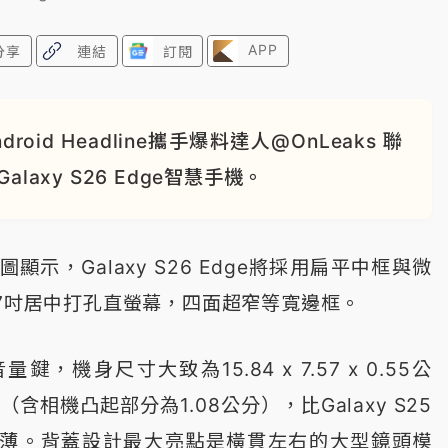
APP
分享
連結
訂閱
d Headline攜手爆料達人@OnLeaks 聯
axy S26 Edge智慧手機。
示，Galaxy S26 Edge將採用扁平中框與微
.7吋居中打孔直螢幕，四面超窄等寬邊框。
，機身尺寸大致為15.84 x 7.57 x 0.55公
（含相機凸起部分為1.08公分），比Galaxy S25
公分更薄。背蓋設計最大亮點是橫貫左右的大型鏡頭模