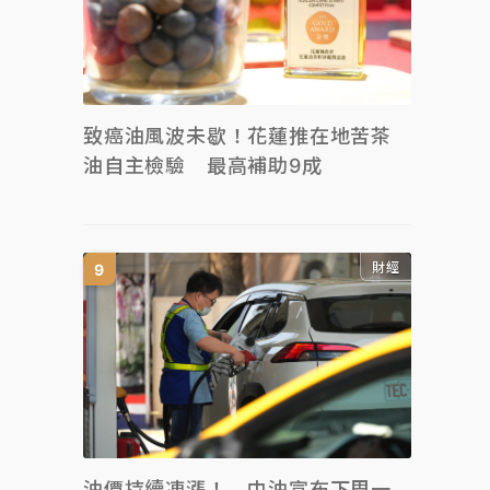
致癌油風波未歇！花蓮推在地苦茶
油自主檢驗 最高補助9成
財經
油價持續凍漲！ 中油宣布下周一