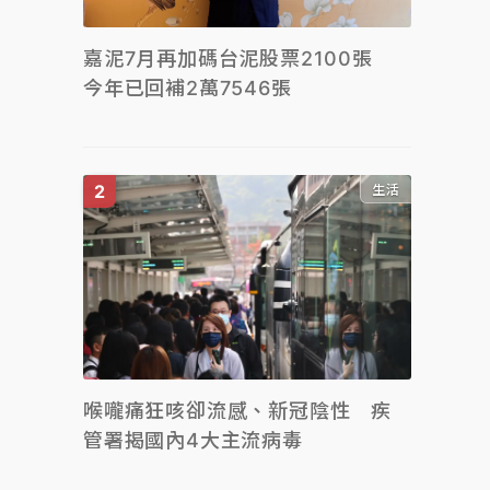
嘉泥7月再加碼台泥股票2100張
今年已回補2萬7546張
生活
喉嚨痛狂咳卻流感、新冠陰性 疾
管署揭國內4大主流病毒