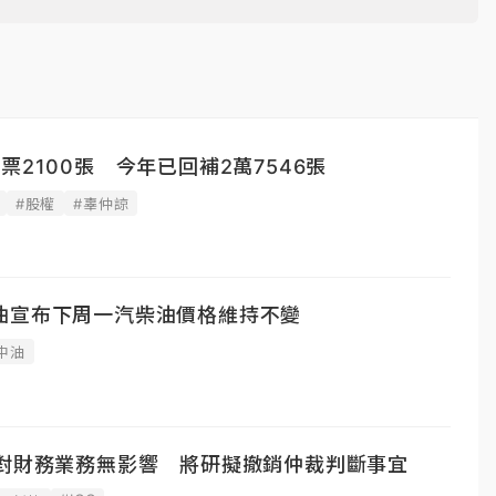
票2100張 今年已回補2萬7546張
#股權
#辜仲諒
油宣布下周一汽柴油價格維持不變
中油
案對財務業務無影響 將研擬撤銷仲裁判斷事宜