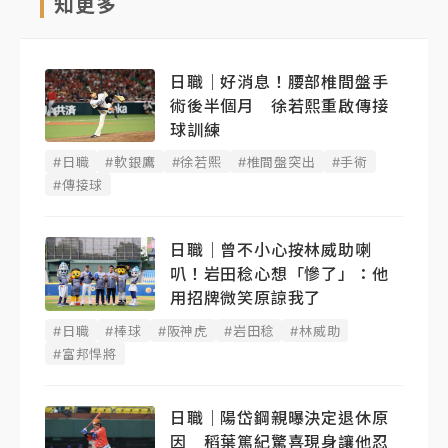
知更多
日職｜好消息！腰部椎間盤手
術後半個月 徐若熙重啟傳接
球訓練
#日職
#軟銀鷹
#徐若熙
#椎間盤突出
#手術
#傳接球
日職｜曾不小心按林威助喇
叭！岩田稔心想「慘了」：他
用招牌微笑原諒我了
#日職
#棒球
#阪神虎
#岩田稔
#林威助
#富邦悍將
日職｜陽岱鋼親曝決定退休原
因 稻葉篤紀驚喜現身讓他忍