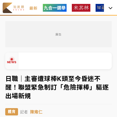
最新
女律師陳昱瑄詐慈濟10億！黃金158kg遭查扣畫面曝光
廣告
暑假過三周才推「E宿新北打卡趣」！抽獎程序複雜 觀
旅局回應了
中信慈善基金會想增加董事人數！辜仲諒向法院聲請遭
NEWS
駁 理由曝光
故宮《龍藏經》特展第2檔！今線上預約開賣一度塞車
日職｜主審遭球棒K頭至今昏迷不
周六起展出延長至晚上7時
醒！聯盟緊急制訂「危險揮棒」驅逐
▲
台東農業處長涉圖利渡假村！東檢抗告成功 今重開羈
出場新規
▼
押庭
父親節泡湯了！中颱白海豚雨彈轟3天 「紅到發紫」降
陳雍仁
體育
記者
雨熱區曝