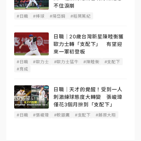
不住淚崩
#日職
#棒球
#陽岱鋼
#稻葉篤紀
日職｜20歲台灣新星陳睦衡獲
歐力士轉「支配下」 有望迎
來一軍初登板
#日職
#歐力士
#歐力士猛牛
#陳睦衡
#支配下
#育成
日職｜天才的覺醒！受到一人
刺激練球態度大轉變 張峻瑋
僅花3個月拚到「支配下」
#日職
#張峻瑋
#軟銀鷹
#支配下
#藤原大翔