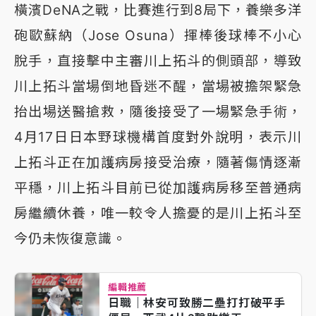
橫濱DeNA之戰，比賽進行到8局下，養樂多洋
砲歐蘇納（Jose Osuna）揮棒後球棒不小心
脫手，直接擊中主審川上拓斗的側頭部，導致
川上拓斗當場倒地昏迷不醒，當場被擔架緊急
抬出場送醫搶救，隨後接受了一場緊急手術，
4月17日日本野球機構首度對外說明，表示川
上拓斗正在加護病房接受治療，隨著傷情逐漸
平穩，川上拓斗目前已從加護病房移至普通病
房繼續休養，唯一較令人擔憂的是川上拓斗至
今仍未恢復意識。
編輯推薦
日職｜林安可致勝二壘打打破平手