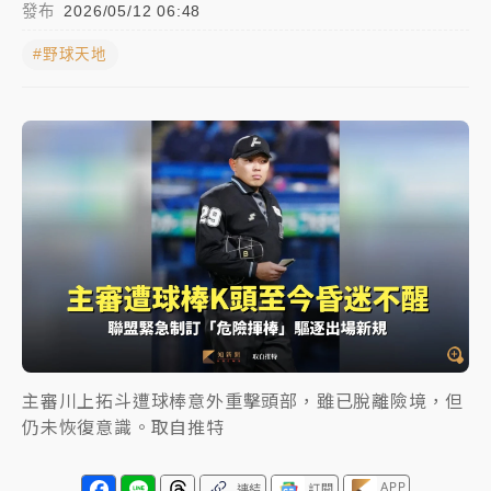
發布
2026/05/12 06:48
女律師陳昱瑄詐慈濟10億！黃金158kg遭查扣畫面曝光
#野球天地
暑假過三周才推「E宿新北打卡趣」！抽獎程序複雜 觀
旅局回應了
中信慈善基金會想增加董事人數！辜仲諒向法院聲請遭
駁 理由曝光
故宮《龍藏經》特展第2檔！今線上預約開賣一度塞車
周六起展出延長至晚上7時
台東農業處長涉圖利渡假村！東檢抗告成功 今重開羈
押庭
父親節泡湯了！中颱白海豚雨彈轟3天 「紅到發紫」降
主審川上拓斗遭球棒意外重擊頭部，雖已脫離險境，但
雨熱區曝
仍未恢復意識。取自推特
APP
連結
訂閱