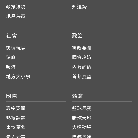
政策法規
知運勢
地產房市
社會
政治
突發現場
黨政要聞
法庭
國會攻防
暖流
內幕評論
地方大小事
首都風雲
國際
體育
寰宇要聞
籃球風雲
熱搜話題
野球天地
東協萬象
大運動場
奇人妙事
巴黎奧運