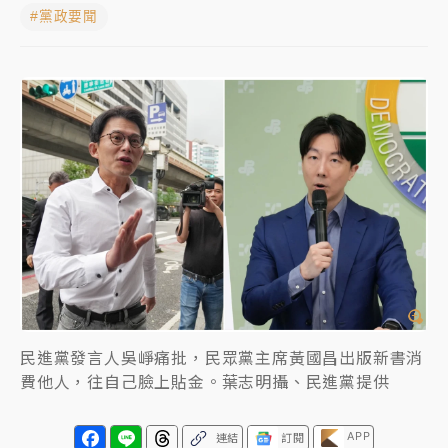
#黨政要聞
日職｜
林安可狀態正好卻因左膝疼痛下二軍 日媒感嘆
「好事多磨」
韓股最壞時期已過？大摩估去槓桿完成逾半 波動率降
至2個月低
「白海豚」雨炸新北！通報109件災情 侯友宜揭這類災
損最多
白海豚挾豪雨狂炸新北！時雨量破百毫米 水塔、雨棚
砸落毀車
民進黨發言人吳崢痛批，民眾黨主席黃國昌出版新書消
費他人，往自己臉上貼金。葉志明攝、民進黨提供
APP
連結
訂閱