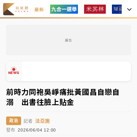
最新
金控第2季海外曝險破31兆創高 日本年增45%居冠
廣告
日職｜
林安可狀態正好卻因左膝疼痛下二軍 日媒感嘆
「好事多磨」
韓股最壞時期已過？大摩估去槓桿完成逾半 波動率降
NEWS
至2個月低
「白海豚」雨炸新北！通報109件災情 侯友宜揭這類災
前時力同袍吳崢痛批黃國昌自戀自
損最多
溺 出書往臉上貼金
▲
白海豚挾豪雨狂炸新北！時雨量破百毫米 水塔、雨棚
▼
砸落毀車
法亞施
政治
記者
發布
2026/06/04 12:00
金控第2季海外曝險破31兆創高 日本年增45%居冠