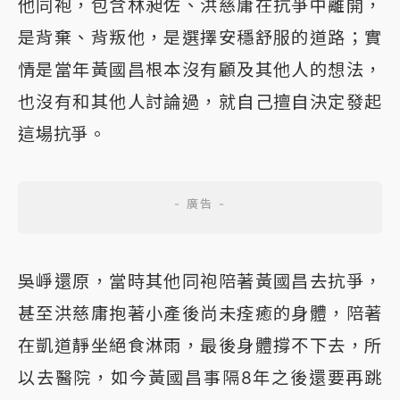
他同袍，包含林昶佐、洪慈庸在抗爭中離開，
是背棄、背叛他，是選擇安穩舒服的道路；實
情是當年黃國昌根本沒有顧及其他人的想法，
也沒有和其他人討論過，就自己擅自決定發起
這場抗爭。
吳崢還原，當時其他同袍陪著黃國昌去抗爭，
甚至洪慈庸抱著小產後尚未痊癒的身體，陪著
在凱道靜坐絕食淋雨，最後身體撐不下去，所
以去醫院，如今黃國昌事隔8年之後還要再跳