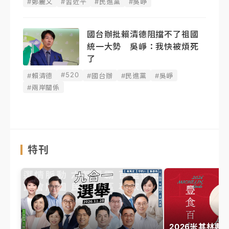
#鄭麗文
#習近平
#民進黨
#吳崢
國台辦批賴清德阻擋不了祖國
統一大勢 吳崢：我快被煩死
了
#520
#賴清德
#國台辦
#民進黨
#吳崢
#兩岸關係
特刊
2026米其林專