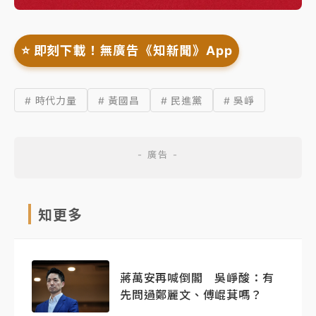
⭐️ 即刻下載！無廣告《知新聞》App
# 時代力量
# 黃國昌
# 民進黨
# 吳崢
知更多
蔣萬安再喊倒閣 吳崢酸：有
先問過鄭麗文、傅崐萁嗎？