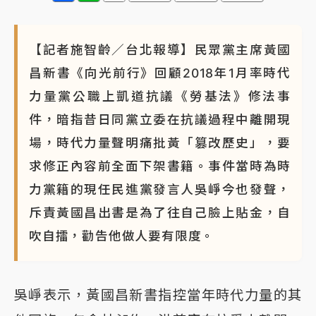
【記者施智齡／台北報導】民眾黨主席黃國
昌新書《向光前行》回顧2018年1月率時代
力量黨公職上凱道抗議《勞基法》修法事
件，暗指昔日同黨立委在抗議過程中離開現
場，時代力量聲明痛批黃「篡改歷史」，要
求修正內容前全面下架書籍。事件當時為時
力黨籍的現任民進黨發言人吳崢今也發聲，
斥責黃國昌出書是為了往自己臉上貼金，自
吹自擂，勸告他做人要有限度。
吳崢表示，黃國昌新書指控當年時代力量的其