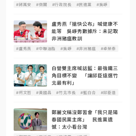
#蔣萬安
#倒閣
#行政院長
#民進黨
#吳崢
盧秀燕「搶快公布」喊健康不
能等 吳崢秀數據斥：未記取
非洲豬瘟教訓
#盧秀燕
#中聯油脂
#吳崢
#非洲豬瘟
#卓榮泰
白營雙主席喊話藍：最強鐵三
角目標不變 「讓邱臣遠選竹
北最有利」
#柯文哲
#黃國昌
#竹北市長
#藍白合
#邱臣遠
鄭麗文稱沒鄭習會「我只是陽
春國民黨主席」 民進黨遺
憾：太小看台灣