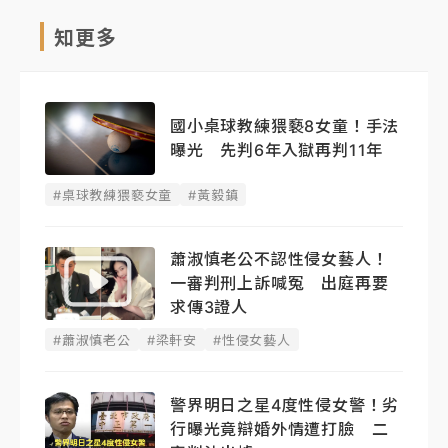
知更多
國小桌球教練猥褻8女童！手法
曝光 先判6年入獄再判11年
#桌球教練猥褻女童
#黃毅鎮
蕭淑慎老公不認性侵女藝人！
一審判刑上訴喊冤 出庭再要
求傳3證人
#蕭淑慎老公
#梁軒安
#性侵女藝人
警界明日之星4度性侵女警！劣
行曝光竟辯婚外情遭打臉 二