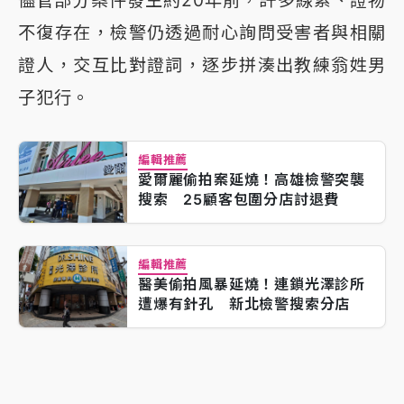
儘管部分案件發生約20年前，許多線索、證物
不復存在，檢警仍透過耐心詢問受害者與相關
證人，交互比對證詞，逐步拼湊出教練翁姓男
子犯行。
編輯推薦
愛爾麗偷拍案延燒！高雄檢警突襲
搜索 25顧客包圍分店討退費
編輯推薦
醫美偷拍風暴延燒！連鎖光澤診所
遭爆有針孔 新北檢警搜索分店