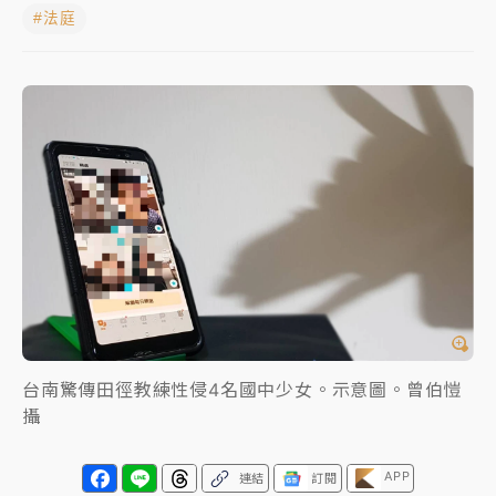
#法庭
女律師陳昱瑄詐慈濟10億！黃金158kg遭查扣畫面曝光
暑假過三周才推「E宿新北打卡趣」！抽獎程序複雜 觀
旅局回應了
中信慈善基金會想增加董事人數！辜仲諒向法院聲請遭
駁 理由曝光
故宮《龍藏經》特展第2檔！今線上預約開賣一度塞車
周六起展出延長至晚上7時
台東農業處長涉圖利渡假村！東檢抗告成功 今重開羈
押庭
父親節泡湯了！中颱白海豚雨彈轟3天 「紅到發紫」降
台南驚傳田徑教練性侵4名國中少女。示意圖。曾伯愷
雨熱區曝
攝
APP
連結
訂閱