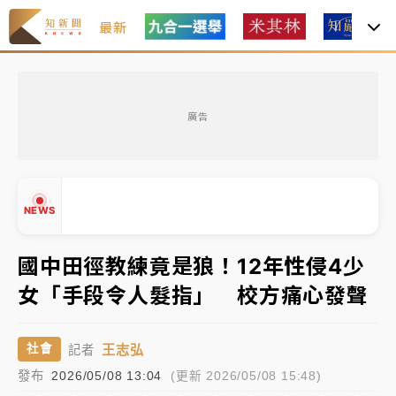
最新
女律師陳昱瑄詐慈濟10億！黃金158kg遭查扣畫面曝光
廣告
暑假過三周才推「E宿新北打卡趣」！抽獎程序複雜 觀
旅局回應了
中信慈善基金會想增加董事人數！辜仲諒向法院聲請遭
NEWS
駁 理由曝光
故宮《龍藏經》特展第2檔！今線上預約開賣一度塞車
國中田徑教練竟是狼！12年性侵4少
周六起展出延長至晚上7時
女「手段令人髮指」 校方痛心發聲
台東農業處長涉圖利渡假村！東檢抗告成功 今重開羈
▲
押庭
▼
王志弘
社會
記者
父親節泡湯了！中颱白海豚雨彈轟3天 「紅到發紫」降
發布
2026/05/08 13:04
(更新 2026/05/08 15:48)
雨熱區曝