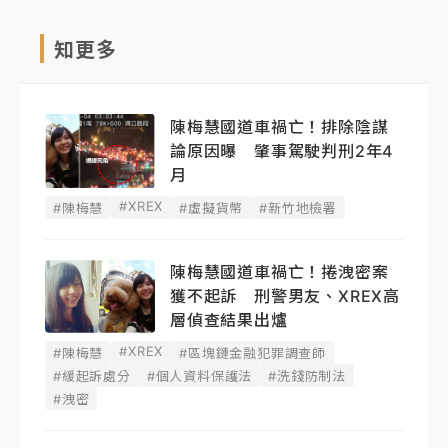
知更多
陳梅慧國道車禍亡！排除陰謀
論原因曝 肇事駕駛判刑2年4
月
#XREX
#陳梅慧
#虛擬貨幣
#新竹地檢署
陳梅慧國道車禍亡！捲洩密案
獲不起訴 刑警男友、XREX高
層偵查結果出爐
#XREX
#陳梅慧
#區塊鏈金融犯罪調查師
#緩起訴處分
#個人資料保護法
#洗錢防制法
#洩密