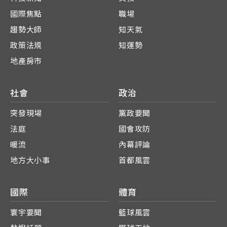
國際焦點
職場
趨勢大師
知天氣
政策法規
知運勢
地產房市
社會
政治
突發現場
黨政要聞
法庭
國會攻防
暖流
內幕評論
地方大小事
首都風雲
國際
體育
寰宇要聞
籃球風雲