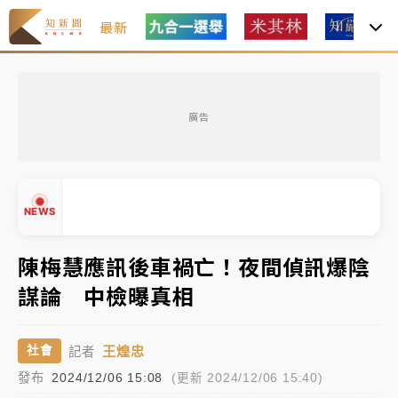
最新
中颱白海豚風雨來了！中部以北防豪雨 今晚、明天影
響最劇烈
廣告
白海豚逼近！北市水門只出不進 未移置車輛最高罰
4800＋拖吊費
白海豚逼近！新北高灘地停車場下午4時強制拖吊 中午
NEWS
開放水門周邊紅黃線停車
父親節玩樂園！六福村今明2天「爸爸免費」 遠雄海洋
陳梅慧應訊後車禍亡！夜間偵訊爆陰
買1送1
謀論 中檢曝真相
中颱白海豚環流掠北海！今明防劇烈降雨 東部高溫飆
▲
38度
▼
王煌忠
社會
記者
中颱白海豚風雨來了！中部以北防豪雨 今晚、明天影
發布
2024/12/06 15:08
(更新 2024/12/06 15:40)
響最劇烈