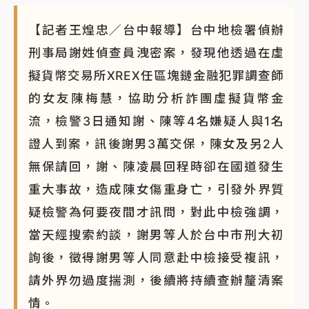
【記者王煌忠／台中報導】台中地檢署偵辦
刑事局謝姓偵查員洩密案，發現他透過在虛
擬貨幣交易所XREX任區塊鏈金融犯罪調查師
的女友陳梅慧，協助分析詐團虛擬貨幣金
流，檢警3日通知謝、陳等4名嫌疑人與1名
證人到案，訊後謝男3萬交保，陳女及另2人
無保請回，謝、陳凌晨回程時卻在國道發生
重大事故，造成陳女傷重身亡，引發外界質
疑檢警為何要夜間才訊問，對此中檢強調，
當天經搜索約談，謝男等人於台中市刑大初
詢後，徵得謝男等人同意赴中檢接受複訊，
請外界勿過度揣測，後續將持續查辦釐清案
情。