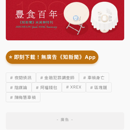
⭐️ 即刻下載！無廣告《知新聞》App
# 夜間偵訊
# 金融犯罪調查師
# 車禍身亡
# XREX
# 陰謀論
# 阿福錢包
# 區塊鏈
# 陳梅慧車禍