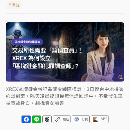
#法庭
白海豚逼近！北市水門只出不進 未移置車輛最高罰
4800＋拖吊費
白海豚逼近！新北高灘地停車場下午4時強制拖吊 中午
開放水門周邊紅黃線停車
父親節玩樂園！六福村今明2天「爸爸免費」 遠雄海洋
買1送1
中颱白海豚環流掠北海！今明防劇烈降雨 東部高溫飆
38度
XREX區塊鏈金融犯罪調查師陳梅慧，3日遭台中地檢署
約談到案，隔天凌晨複訊後無保請回途中，不幸發生車
禍事故身亡。翻攝陳女臉書
APP
連結
訂閱