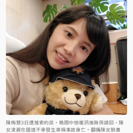
陳梅慧3日遭搜索約談，晚間中檢複訊後無保請回，陳
女凌晨在國道不幸發生車禍事故身亡。翻攝陳女臉書