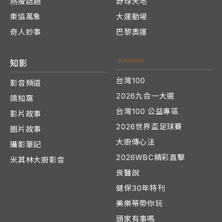
熱搜話題
野球天地
東協萬象
大運動場
奇人妙事
巴黎奧運
知影
台灣100
影音頻道
2026九合一大選
鴿知窩
台灣100 公益專區
影片故事
2026世界盃足球賽
圖片故事
大廚傳心法
攝影筆記
2026WBC精彩直擊
米其林大廚影音
良醫說
健保30年特刊
美樂蒂帶你玩
頭家有事嗎