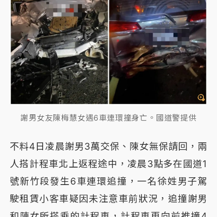
謝男女友陳梅慧女遇6車連環撞身亡。國道警提供
不料4日凌晨謝男3萬交保、陳女無保請回，兩
人搭計程車北上返程途中，凌晨3點多在國道1
號新竹段發生6車連環追撞，一名徐姓男子駕
駛租賃小客車疑因未注意車前狀況，追撞謝男
和陳女所搭乘的計程車，計程車再向前推撞4