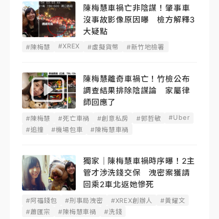
陳梅慧車禍亡非陰謀！肇事車
沒事故影像原因曝 檢方解釋3
大疑點
#XREX
#陳梅慧
#虛擬貨幣
#新竹地檢署
陳梅慧離奇車禍亡！竹檢公布
調查結果排除陰謀論 家屬律
師回應了
#Uber
#陳梅慧
#死亡車禍
#創意私房
#郭哲敏
#追撞
#機場包車
#陳梅慧車禍
獨家｜陳梅慧車禍時序曝！2主
管才涉洗錢交保 洩密案獲請
回乘2車北返她慘死
#阿福錢包
#刑事局洩密
#XREX創辦人
#黃耀文
#蕭匯宗
#陳梅慧車禍
#洗錢