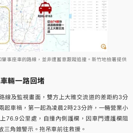
和肇事座車的路線，並非遭蓄意跟蹤追撞。新竹地檢署提供
禍車輛一路回堵
路線及監視畫面，雙方上大雅交流道的差距約3分
兩起車禍，第一起為凌晨2時23分許，一輛營業小
上76.9公里處，自撞內側護欄，因車門遭護欄阻
放三角錐警示。拖吊車前往救援。