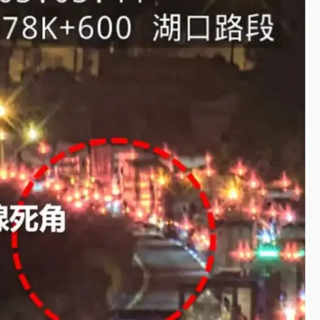
一度塞車 周六起展出延長至晚上7時
今重開羈押庭
到發紫」降雨熱區曝