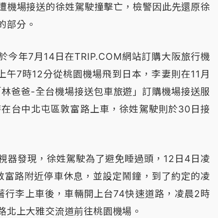
遭機場接送的徐姓駕駛撞擊亡，檢警因此先還原徐
的部分。
今年7月14日在TRIP.COM網站訂購大阪旅行機
上午7時12分從桃園機場飛到日本，李妻則在11月
向「林爸爸-全台機場接送包車旅遊」訂購機場接送服
時在台中北屯區敦富路上車，徐姓駕駛則於30日接
視器發現，徐姓駕駛為了避免睡過頭，12日4日凌
敦富路附近停車休息，並設定鬧鐘，到了約定的凌
著行李上車後，車輛開上台74快速道路，凌晨2時
公路北上大雅交流道前往桃園機場。