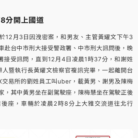
時8分開上國道
於12月3日因洩密案，和男友、主管黃耀文下午3
車赴台中市刑大接受警政署、中市刑大訊問後，晚
署接受訊問，直到12月4日凌晨1時37分，和謝姓
創辦人暨執行長黃耀文檢察官複訊完畢，一起離開台
X交易所的劉姓員工叫uber，載黃男、謝男及陳梅
家，其中黃男坐在副駕駛座，陳梅慧坐在駕駛正後
右後座，車輛於凌晨2時8分上大雅交流道往北行