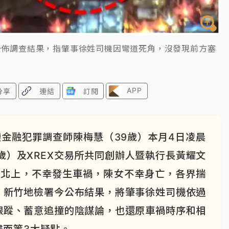
公佈調查結果，指肇事徐姓司機因彎道死角，沒發現前方塞
APP
分享
連結
訂閱
鏈金融犯罪調查師陳梅慧（39歲）本月4日凌晨
歲）及XREX交易所共同創辦人暨執行長黃耀文
er北上，不幸發生車禍，陳女不幸身亡，各界揣
，新竹地檢署今公布結果，將肇事徐姓司機依過
跟蹤、蓄意追撞的陰謀論，也還原車禍時序和相
畫面等3大疑點。