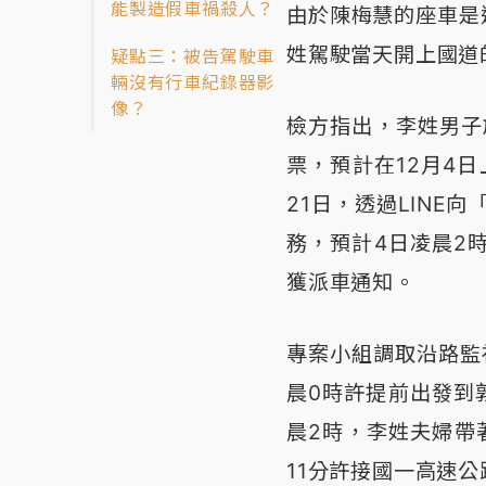
能製造假車禍殺人？
由於陳梅慧的座車是
姓駕駛當天開上國道
疑點三：被告駕駛車
輛沒有行車紀錄器影
像？
檢方指出，李姓男子於
票，預計在12月4日
21日，透過LINE
務，預計4日凌晨2
獲派車通知。
專案小組調取沿路監
晨0時許提前出發到
晨2時，李姓夫婦帶
11分許接國一高速