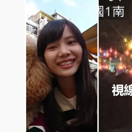
故宮《龍藏經》特展第2檔！今線上預約開賣
台東農業處長涉圖利渡假村！東檢抗告成功 
父親節泡湯了！中颱白海豚雨彈轟3天 「紅