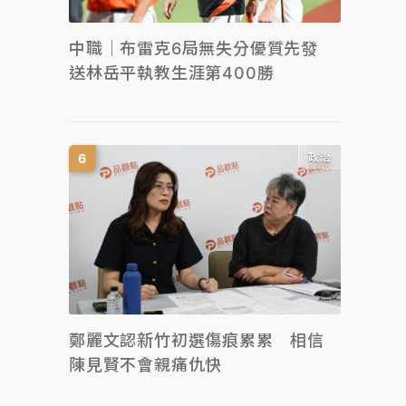
中職｜布雷克6局無失分優質先發
送林岳平執教生涯第400勝
政治
鄭麗文認新竹初選傷痕累累 相信
陳見賢不會親痛仇快