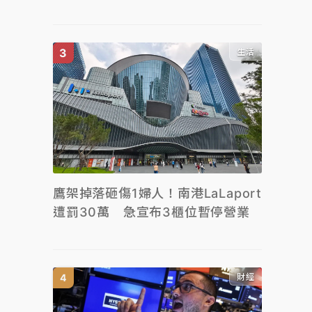
生活
鷹架掉落砸傷1婦人！南港LaLaport
遭罰30萬 急宣布3櫃位暫停營業
財經