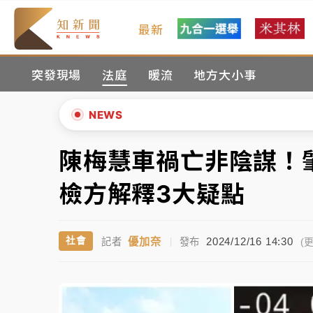
最新
女律師陳昱瑄詐慈濟10億！黃金158kg遭查
突發現場
法庭
暖流
地方大小事
暑假過三周才推「E宿新北打卡趣」！抽獎程
中信慈善基金會想增加董事人數！辜仲諒向法
NEWS
故宮《龍藏經》特展第2檔！今線上預約開賣
陳梅慧車禍亡非陰謀
▲
台東農業處長涉圖利渡假村！東檢抗告成功 
▼
檢方解釋3大疑點
父親節泡湯了！中颱白海豚雨彈轟3天 「紅
優加奈
2024/12/16 14:30
社會
記者
|
發布
女律師陳昱瑄詐慈濟10億！黃金158kg遭查
(更
暑假過三周才推「E宿新北打卡趣」！抽獎程
中信慈善基金會想增加董事人數！辜仲諒向法