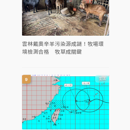
雲林戴奧辛羊污染源成謎！牧場環
境檢測合格 牧草成關鍵
生活