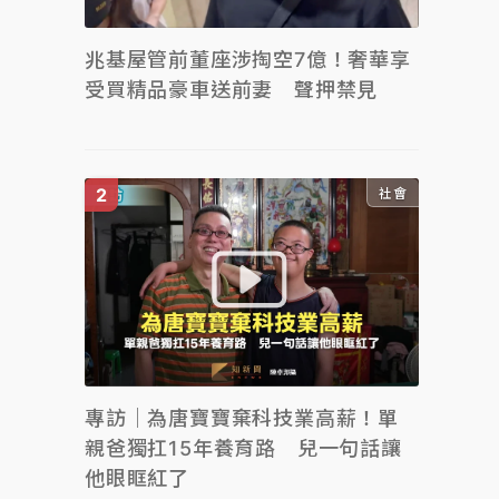
兆基屋管前董座涉掏空7億！奢華享
受買精品豪車送前妻 聲押禁見
社會
專訪｜為唐寶寶棄科技業高薪！單
親爸獨扛15年養育路 兒一句話讓
他眼眶紅了