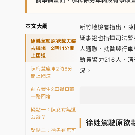
本文大綱
新竹地檢署指出，陳
疑事證也指揮司法警
徐姓駕駛原欲載夫婦
去機場 2時11分開
人通聯、就醫與行車
上國道
動員警力216人、
陳梅慧座車2時8分
況。
開上國道
前方發生2車禍車輛
一路回堵
疑點一：陳女有無遭
跟蹤？
徐姓駕駛原欲
疑點二：徐男有無可