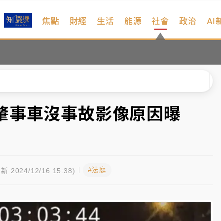
焦點
財經
生活
能源
社會
政治
AI
扣畫面曝光
序複雜 觀旅局回應了
院聲請遭駁 理由曝光
一度塞車 周六起展出延長至晚上7時
！肇事車沒事故影像原因曝
今重開羈押庭
到發紫」降雨熱區曝
#法庭
扣畫面曝光
新 2024/12/16 15:38)
序複雜 觀旅局回應了
院聲請遭駁 理由曝光