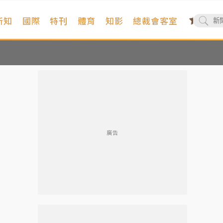
新知
國際
特刊
體育
知影
總裁會客室
廣告