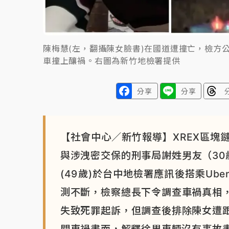
陳梅慧(左，翻攝陳女臉書)在國道遭撞亡，檢方
車撞上釀禍。右圖為新竹地檢署提供
分享
分享
【社會中心／新竹報導】XREX區塊
與涉洩密交保的刑事局謝姓男友（30
(49歲)於台中地檢署應訊後搭乘Ub
測不斷，檢察總長下令調查車禍真相
失致死罪起訴，但調查後排除陳女遭
關車禍畫面，解釋徐男車輛沒有事故