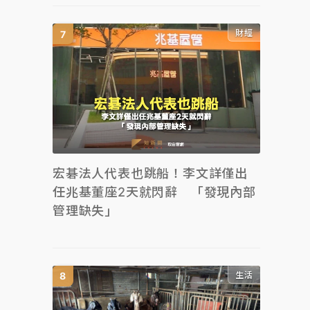
財經
宏碁法人代表也跳船！李文詳僅出
任兆基董座2天就閃辭 「發現內部
管理缺失」
生活