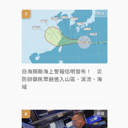
政治
白海豚颱海上警報估明發布！ 災
防辦籲民眾避進入山區、溪流、海
域
財經