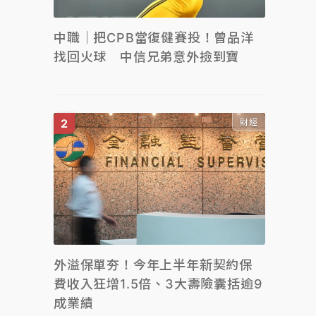
中職｜把CPB當復健賽投！曾品洋
找回火球 中信兄弟意外撿到寶
財經
外溢保單夯！今年上半年新契約保
費收入狂增1.5倍、3大壽險囊括逾9
成業績