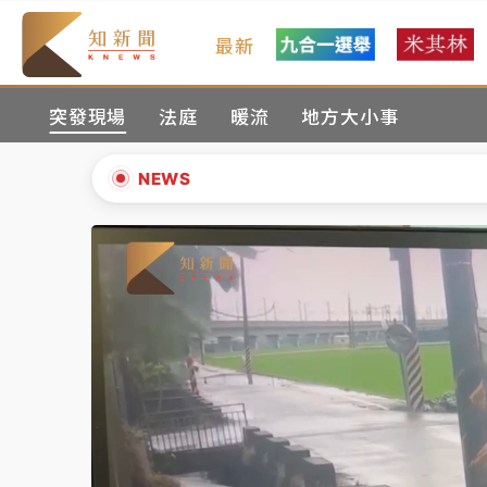
最新
女律師陳昱瑄詐慈濟10億！黃金158kg遭查
突發現場
法庭
暖流
地方大小事
暑假過三周才推「E宿新北打卡趣」！抽獎程
中信慈善基金會想增加董事人數！辜仲諒向法
NEWS
故宮《龍藏經》特展第2檔！今線上預約開賣
▲
台東農業處長涉圖利渡假村！東檢抗告成功 
▼
父親節泡湯了！中颱白海豚雨彈轟3天 「紅
女律師陳昱瑄詐慈濟10億！黃金158kg遭查
暑假過三周才推「E宿新北打卡趣」！抽獎程
中信慈善基金會想增加董事人數！辜仲諒向法