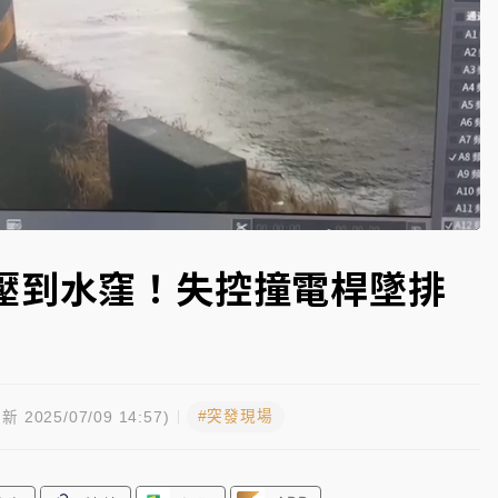
一度塞車 周六起展出延長至晚上7時
今重開羈押庭
到發紫」降雨熱區曝
Loaded
:
100.00%
壓到水窪！失控撞電桿墜排
#突發現場
新 2025/07/09 14:57)