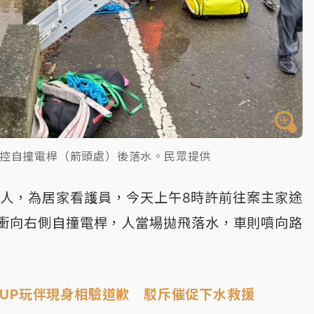
失控自撞電桿（箭頭處）後落水。民眾提供
婦人，為居家看護員，今天上午8時許前往案主家途
衝向右側自撞電桿，人當場拋飛落水，車則噴向路
SUP玩伴現身相驗道歉 駁斥催促下水救援