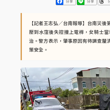
分享
分享
【記者王志弘／台南報導】台南災後
壓到水窪後失控撞上電桿，女騎士當
治。警方表示，肇事原因有待調查釐
策安全。