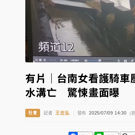
故宮《龍藏經》特展第2檔！今線上預約開賣
台東農業處長涉圖利渡假村！東檢抗告成功 
父親節泡湯了！中颱白海豚雨彈轟3天 「紅
Unmute
有片｜台南女看護騎車
水溝亡 驚悚畫面曝
王志弘
2025/07/09 14:30
社會
記者
|
發布
(更