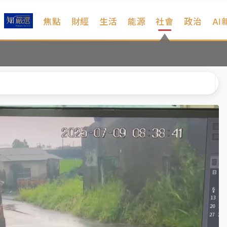
焦點
財經
生活
能源
社會
政治
AI
扣畫面曝光
序複雜 觀旅局回應了
院聲請遭駁 理由曝光
一度塞車 周六起展出延長至晚上7時
今重開羈押庭
到發紫」降雨熱區曝
扣畫面曝光
序複雜 觀旅局回應了
院聲請遭駁 理由曝光