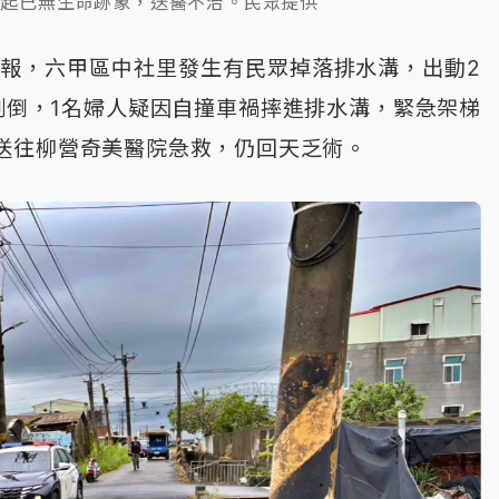
救起已無生命跡象，送醫不治。民眾提供
轉報，六甲區中社里發生有民眾掉落排水溝，出動2
側倒，1名婦人疑因自撞車禍摔進排水溝，緊急架梯
送往柳營奇美醫院急救，仍回天乏術。