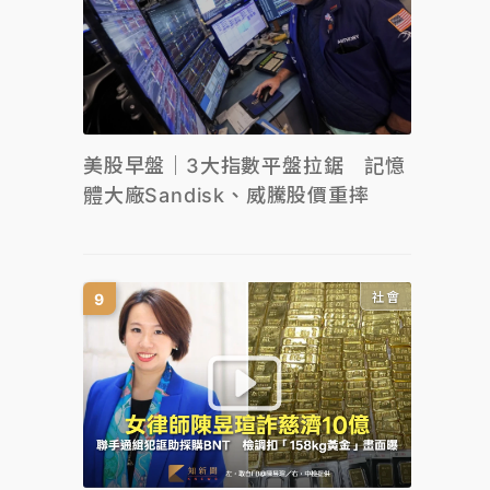
美股早盤｜3大指數平盤拉鋸 記憶
體大廠Sandisk、威騰股價重摔
社會