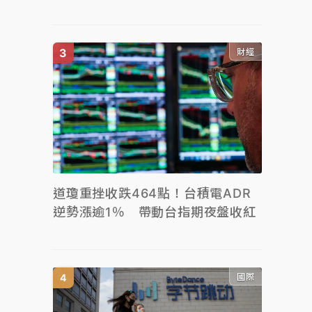
財經
道瓊重挫收跌464點！台積電ADR
逆勢漲逾1％ 帶動台指期夜盤收紅
國際