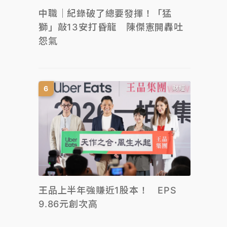
中職｜紀錄破了總要發揮！「猛
獅」敲13安打昏龍 陳傑憲開轟吐
怨氣
財經
王品上半年強賺近1股本！ EPS
9.86元創次高