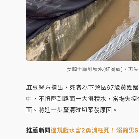
女騎士壓到積水(紅圈處)，再
麻豆警方指出，死者為下營區67歲黃姓
中，不慎壓到路面一大攤積水，當場失控
面。將進一步釐清確切案發原因。
推薦新聞
違規戲水害2勇消枉死！溺斃男