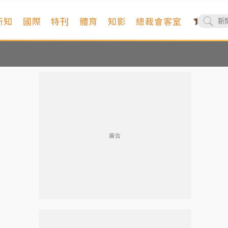
新知
國際
特刊
體育
知影
總裁會客室
廣告