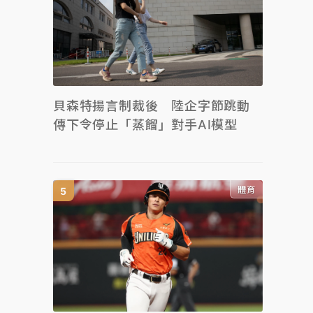
貝森特揚言制裁後 陸企字節跳動
傳下令停止「蒸餾」對手AI模型
體育