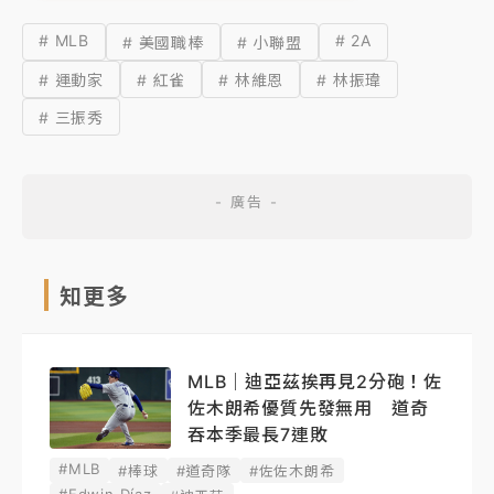
# MLB
# 2A
# 美國職棒
# 小聯盟
# 運動家
# 紅雀
# 林維恩
# 林振瑋
# 三振秀
知更多
MLB｜迪亞茲挨再見2分砲！佐
佐木朗希優質先發無用 道奇
吞本季最長7連敗
#MLB
#棒球
#道奇隊
#佐佐木朗希
#Edwin Díaz