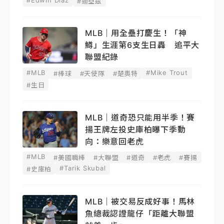
#迪亞茲
MLB｜用全壘打慶生！「神
鱒」生涯第6支生日轟 追平大
聯盟紀錄
#MLB
#Mike Trout
#棒球
#天使隊
#楚奧特
#生日
MLB｜道奇恐只能用半季！賽
揚王牌左投史庫柏曝下季動
向：樂意回老虎
#MLB
#美國職棒
#大聯盟
#道奇
#老虎
#賽揚
#Tarik Skubal
#史庫柏
MLB｜被交易反成好事！馬林
魚總裁認證龍仔「距離大聯盟