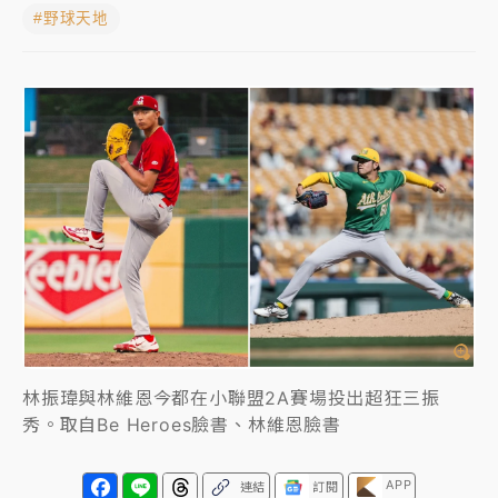
#野球天地
中颱白海豚進逼！台北喜來登圍籬傾倒砸傷人 民權西
路鷹架倒塌壓2車
有片｜
白海豚暴風圈逼近！新北淡水赫見龍捲風 榕樹
連根拔起
中颱白海豚風雨來了！中部以北防豪雨 今晚、明天影
響最劇烈
白海豚逼近！北市水門只出不進 未移置車輛最高罰
4800＋拖吊費
林振瑋與林維恩今都在小聯盟2A賽場投出超狂三振
秀。取自Be Heroes臉書、林維恩臉書
APP
連結
訂閱