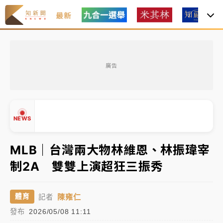
最新
油價持續凍漲！ 中油宣布下周一汽柴油價格維持不變
廣告
中颱白海豚進逼！台北喜來登圍籬傾倒砸傷人 民權西
路鷹架倒塌壓2車
有片｜
白海豚暴風圈逼近！新北淡水赫見龍捲風 榕樹
NEWS
連根拔起
中颱白海豚風雨來了！中部以北防豪雨 今晚、明天影
MLB｜台灣兩大物林維恩、林振瑋宰
響最劇烈
制2A 雙雙上演超狂三振秀
白海豚逼近！北市水門只出不進 未移置車輛最高罰
▲
▼
4800＋拖吊費
陳雍仁
體育
記者
油價持續凍漲！ 中油宣布下周一汽柴油價格維持不變
發布
2026/05/08 11:11