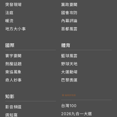
突發現場
黨政要聞
法庭
國會攻防
暖流
內幕評論
地方大小事
首都風雲
國際
體育
寰宇要聞
籃球風雲
熱搜話題
野球天地
東協萬象
大運動場
奇人妙事
巴黎奧運
知影
台灣100
影音頻道
2026九合一大選
鴿知窩