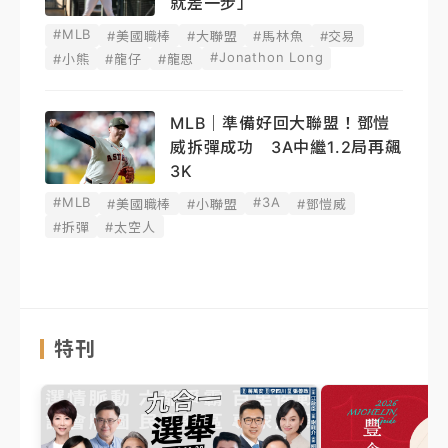
就差一步」
#MLB
#美國職棒
#大聯盟
#馬林魚
#交易
#Jonathon Long
#小熊
#龍仔
#龍恩
MLB｜準備好回大聯盟！鄧愷
威拆彈成功 3A中繼1.2局再飆
3K
#MLB
#3A
#美國職棒
#小聯盟
#鄧愷威
#拆彈
#太空人
特刊