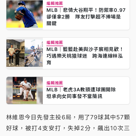
編輯推薦
MLB｜悲情大谷翔平！防禦率0.97
卻僅拿2勝 隊友打擊超不捧場是
關鍵
編輯推薦
MLB｜籃籃赴美與沙子宸相見歡！
巧遇樂天桃猿球迷 跨海連線林泓
育
編輯推薦
MLB｜老虎3A教頭遭球團開除
坦承向女同事發不當簡訊
林維恩今日先發主投6局，用了79球其中57顆
好球，被打4支安打，失掉2分，飆出10次三