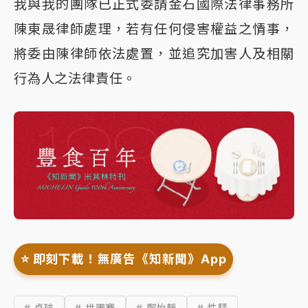
我與我的團隊已正式委請金石國際法律事務所
陳東晟律師處理，若有任何侵害權益之情事，
將委由陳律師依法處置，並追究加害人及相關
行為人之法律責任。
⭐️ 即刻下載！無廣告《知新聞》App
# 桌球
# 世團賽
# 鄭怡靜
# 性騷