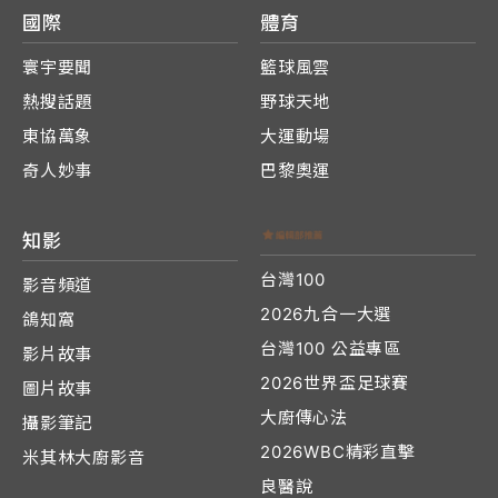
國際
體育
寰宇要聞
籃球風雲
熱搜話題
野球天地
東協萬象
大運動場
奇人妙事
巴黎奧運
知影
台灣100
影音頻道
2026九合一大選
鴿知窩
台灣100 公益專區
影片故事
2026世界盃足球賽
圖片故事
大廚傳心法
攝影筆記
2026WBC精彩直擊
米其林大廚影音
良醫說