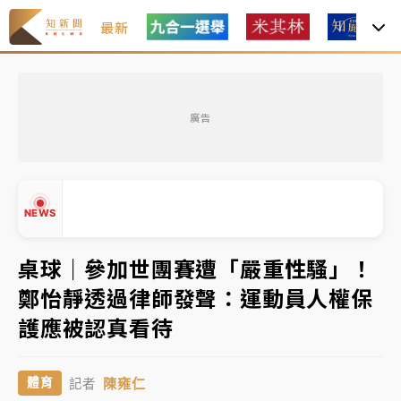
最新
女律師陳昱瑄詐慈濟10億！黃金158kg遭查扣畫面曝光
廣告
暑假過三周才推「E宿新北打卡趣」！抽獎程序複雜 觀
旅局回應了
中信慈善基金會想增加董事人數！辜仲諒向法院聲請遭
NEWS
駁 理由曝光
故宮《龍藏經》特展第2檔！今線上預約開賣一度塞車
桌球｜參加世團賽遭「嚴重性騷」！
周六起展出延長至晚上7時
鄭怡靜透過律師發聲：運動員人權保
台東農業處長涉圖利渡假村！東檢抗告成功 今重開羈
▲
護應被認真看待
押庭
▼
父親節泡湯了！中颱白海豚雨彈轟3天 「紅到發紫」降
陳雍仁
體育
記者
雨熱區曝