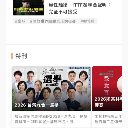
員性騷擾 ITTF發聯合聲明：
完全不可接受
#桌球
#倫敦世界團體桌球錦標賽
#鄭怡靜
特刊
2026米其林專
2026 台灣九合一選舉
饗宴
知新聞提供最權威的2026台灣九合一選舉
米其林指南百年之
資料庫。即時掌握六都縣市長、議...
瑞百年三星傳奇、台