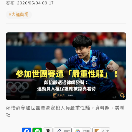
發布
2026/05/04 09:17
女律師陳昱瑄詐慈濟10億！黃金158kg遭查扣畫面曝光
#大運動場
暑假過三周才推「E宿新北打卡趣」！抽獎程序複雜 觀
旅局回應了
中信慈善基金會想增加董事人數！辜仲諒向法院聲請遭
駁 理由曝光
故宮《龍藏經》特展第2檔！今線上預約開賣一度塞車
周六起展出延長至晚上7時
台東農業處長涉圖利渡假村！東檢抗告成功 今重開羈
押庭
父親節泡湯了！中颱白海豚雨彈轟3天 「紅到發紫」降
鄭怡靜參加世團賽遭安檢人員嚴重性騷。資料照。美聯
雨熱區曝
社
APP
連結
訂閱