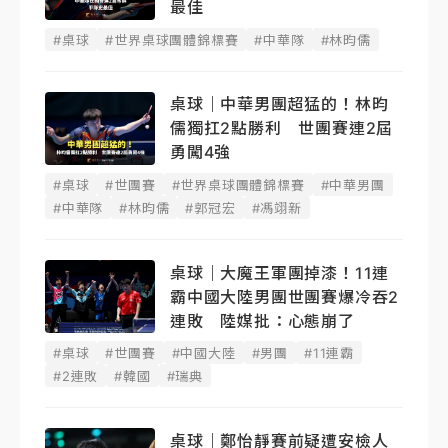
最佳
#桌球
#世界桌球團體錦標賽
#中華隊
#林昀儒
桌球｜中華男團超猛的！林昀
儒獨扛2點勝利 世團賽連2屆
勇闖4強
#桌球
#世團賽
#世界桌球團體錦標賽
#中華男團
#中華隊
#林昀儒
#郭冠宏
#馮翊新
桌球｜大魔王軍團掉漆！11連
霸中國大陸男團世團賽爆冷吞2
連敗 陸媒批：心態崩了
#桌球
#世團賽
#中國大陸
#男團
#11連霸
#2連敗
#韓國
#瑞典
桌球｜鄭怡靜賽前疑遭安檢人