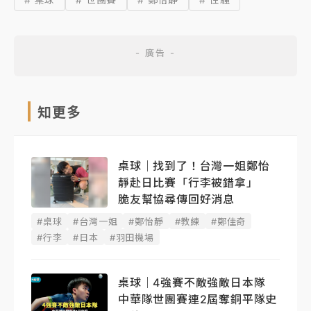
知更多
桌球｜找到了！台灣一姐鄭怡
靜赴日比賽「行李被錯拿」
脆友幫協尋傳回好消息
#桌球
#台灣一姐
#鄭怡靜
#教練
#鄭佳奇
#行李
#日本
#羽田機場
桌球｜4強賽不敵強敵日本隊
中華隊世團賽連2屆奪銅平隊史