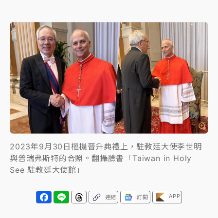
日職｜
林安可狀態正好卻因左膝疼痛下二軍 日媒感嘆
「好事多磨」
韓股最壞時期已過？大摩估去槓桿完成逾半 波動率降
至2個月低
「白海豚」雨炸新北！通報109件災情 侯友宜揭這類災
損最多
白海豚挾豪雨狂炸新北！時雨量破百毫米 水塔、雨棚
砸落毀車
2023年9月30日樞機晉升典禮上，駐教廷大使李世明
與普瑞弗斯特的合照。翻攝臉書「Taiwan in Holy
See 駐教廷大使館」
APP
連結
訂閱