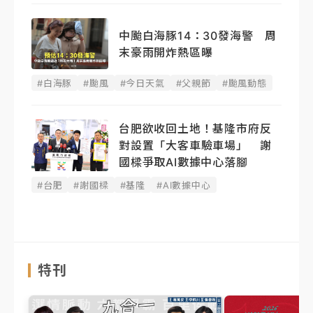
中颱白海豚14：30發海警 周
末豪雨開炸熱區曝
#白海豚
#颱風
#今日天氣
#父親節
#颱風動態
台肥欲收回土地！基隆市府反
對設置「大客車驗車場」 謝
國樑爭取AI數據中心落腳
#台肥
#謝國樑
#基隆
#AI數據中心
特刊