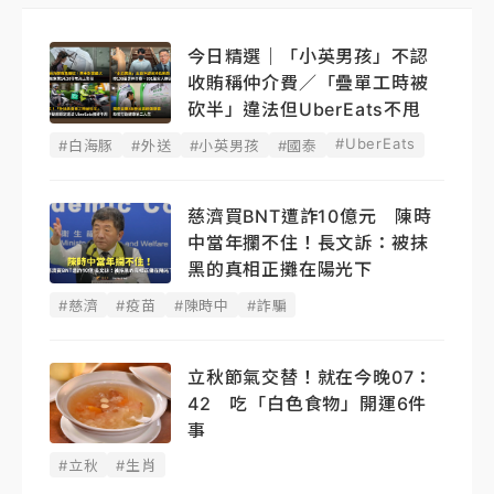
今日精選｜「小英男孩」不認
收賄稱仲介費／「疊單工時被
砍半」違法但UberEats不甩
#UberEats
#白海豚
#外送
#小英男孩
#國泰
慈濟買BNT遭詐10億元 陳時
中當年攔不住！長文訴：被抹
黑的真相正攤在陽光下
#慈濟
#疫苗
#陳時中
#詐騙
立秋節氣交替！就在今晚07：
42 吃「白色食物」開運6件
事
#立秋
#生肖