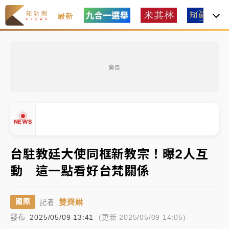
最新
金控第2季海外曝險破31兆創高 日本年增45%居冠
廣告
日職｜
林安可狀態正好卻因左膝疼痛下二軍 日媒感嘆
「好事多磨」
韓股最壞時期已過？大摩估去槓桿完成逾半 波動率降
NEWS
至2個月低
「白海豚」雨炸新北！通報109件災情 侯友宜揭這類災
台駐教廷大使同框新教宗！曝2人互
損最多
動 這一點看好台梵關係
白海豚挾豪雨狂炸新北！時雨量破百毫米 水塔、雨棚
▲
砸落毀車
▼
雙齊綝
國際
記者
金控第2季海外曝險破31兆創高 日本年增45%居冠
發布
2025/05/09 13:41
(更新 2025/05/09 14:05)