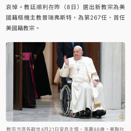
哀悼。教廷順利在昨（8日）選出新教宗為美
國籍樞機主教普瑞弗斯特，為第267任、首任
美國籍教宗。
教宗方濟各辭世4月21日安息主懷，享壽88歲。美聯社