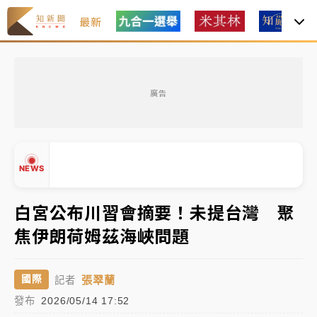
最新
女律師陳昱瑄詐慈濟10億！黃金158kg遭查扣畫面曝光
廣告
暑假過三周才推「E宿新北打卡趣」！抽獎程序複雜 觀
旅局回應了
中信慈善基金會想增加董事人數！辜仲諒向法院聲請遭
NEWS
駁 理由曝光
故宮《龍藏經》特展第2檔！今線上預約開賣一度塞車
白宮公布川習會摘要！未提台灣 聚
周六起展出延長至晚上7時
焦伊朗荷姆茲海峽問題
台東農業處長涉圖利渡假村！東檢抗告成功 今重開羈
▲
押庭
▼
張翠蘭
國際
記者
父親節泡湯了！中颱白海豚雨彈轟3天 「紅到發紫」降
發布
2026/05/14 17:52
雨熱區曝