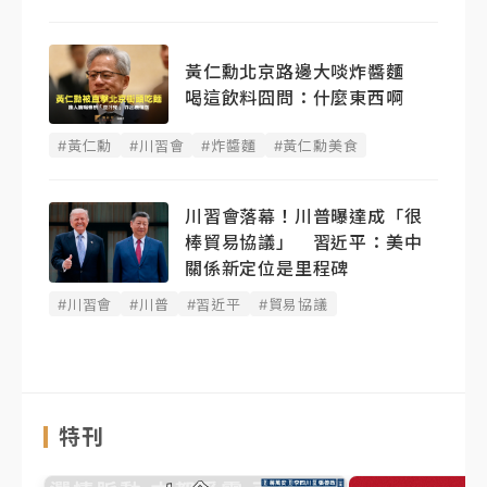
黃仁勳北京路邊大啖炸醬麵
喝這飲料囧問：什麼東西啊
#黃仁勳
#川習會
#炸醬麵
#黃仁勳美食
川習會落幕！川普曝達成「很
棒貿易協議」 習近平：美中
關係新定位是里程碑
#川習會
#川普
#習近平
#貿易協議
特刊