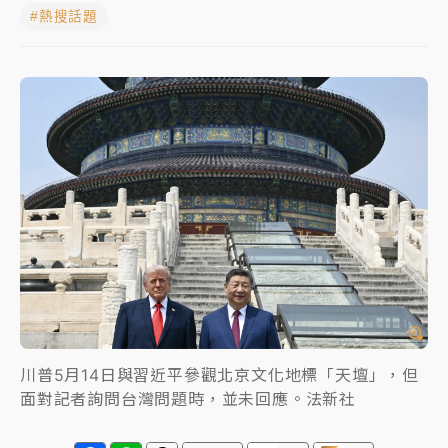
#熱搜話題
女律師陳昱瑄詐慈濟10億！黃金158kg遭查扣畫面曝光
暑假過三周才推「E宿新北打卡趣」！抽獎程序複雜 觀
旅局回應了
中信慈善基金會想增加董事人數！辜仲諒向法院聲請遭
駁 理由曝光
故宮《龍藏經》特展第2檔！今線上預約開賣一度塞車
周六起展出延長至晚上7時
台東農業處長涉圖利渡假村！東檢抗告成功 今重開羈
押庭
父親節泡湯了！中颱白海豚雨彈轟3天 「紅到發紫」降
雨熱區曝
川普5月14日與習近平參觀北京文化地標「天壇」，但
面對記者詢問台灣問題時，並未回應。法新社