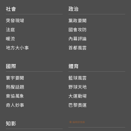
社會
政治
突發現場
黨政要聞
法庭
國會攻防
暖流
內幕評論
地方大小事
首都風雲
國際
體育
寰宇要聞
籃球風雲
熱搜話題
野球天地
東協萬象
大運動場
奇人妙事
巴黎奧運
知影