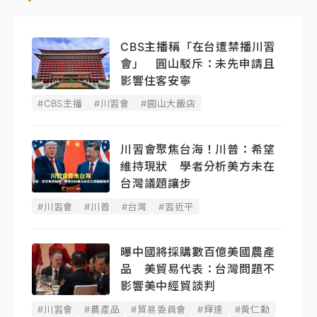
CBS主播稱「在台遭禁播川習
會」 圓山駁斥：未先申請且
影響住客安寧
#CBS主播
#川習會
#圓山大飯店
川習會聚焦台海！川普：希望
維持現狀 學者分析美方未在
台灣議題讓步
#川習會
#川普
#台灣
#習近平
曝中國將採購數百億美國農產
品 美貿易代表：台灣問題不
影響美中經貿談判
#川習會
#農產品
#貿易委員會
#輝達
#黃仁勳