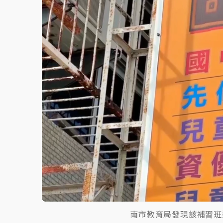
故宮《龍藏經》特展第2檔！今線上預約開賣
台東農業處長涉圖利渡假村！東檢抗告成功 
父親節泡湯了！中颱白海豚雨彈轟3天 「紅
南市教育局發現該補習班