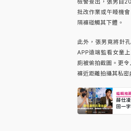
檢警查出，張男自20
批改作業或午睡機會
隔褲碰觸其下體。
此外，張男竟將針
APP遠端監看女童
廁被偷拍截圖。更令
褲近距離拍攝其私密
編輯推
薛仕凌
回一字