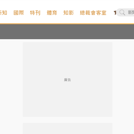
新知
國際
特刊
體育
知影
總裁會客室
廣告