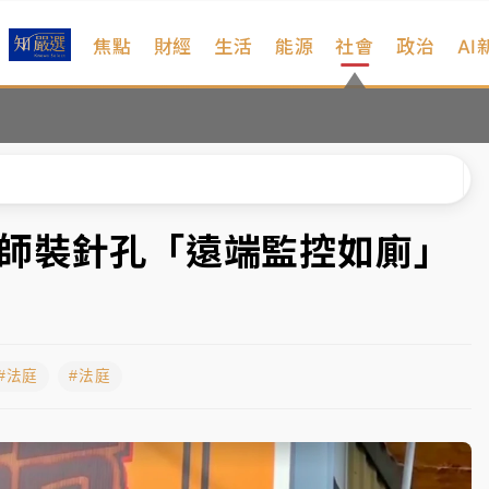
焦點
財經
生活
能源
社會
政治
AI
扣畫面曝光
序複雜 觀旅局回應了
院聲請遭駁 理由曝光
一度塞車 周六起展出延長至晚上7時
狼師裝針孔「遠端監控如廁」
今重開羈押庭
到發紫」降雨熱區曝
#法庭
#法庭
扣畫面曝光
序複雜 觀旅局回應了
院聲請遭駁 理由曝光