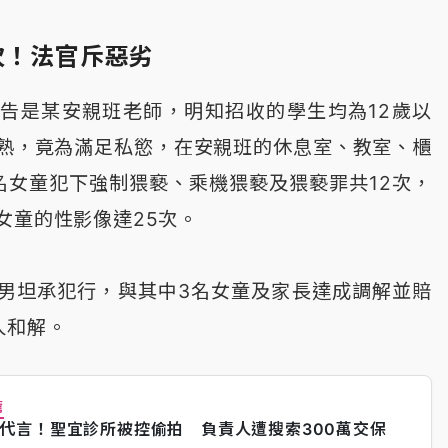
次！法官斥惡劣
告是某安親班老師，明知招收的學生均為12歲以
熟，竟為滿足私慾，在安親班的休息室、教室、櫃
名女童犯下強制猥褻、乘機猥褻及猥褻罪共12次，
女童的性影像達25次。
男坦承犯行，與其中3名女童及家長達成調解並賠
人和解。
薦
代言！聖宜診所被控偷拍 負責人遭搜索300萬交保