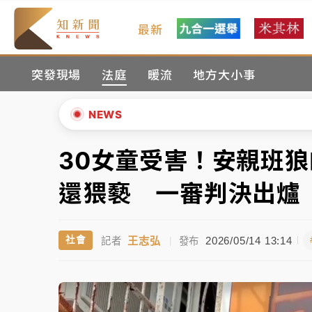
最新
女律師陳昱瑄詐慈濟10億！黃金158kg遭查
突發現場
法庭
暖流
地方大小事
暑假過三周才推「E宿新北打卡趣」！抽獎程
中信慈善基金會想增加董事人數！辜仲諒向法
NEWS
故宮《龍藏經》特展第2檔！今線上預約開賣
30女童受害！安親班
▲
台東農業處長涉圖利渡假村！東檢抗告成功 
▼
還猥褻 一審判決出爐
父親節泡湯了！中颱白海豚雨彈轟3天 「紅
王志弘
2026/05/14 13:14
社會
記者
|
發布
女律師陳昱瑄詐慈濟10億！黃金158kg遭查
暑假過三周才推「E宿新北打卡趣」！抽獎程
中信慈善基金會想增加董事人數！辜仲諒向法