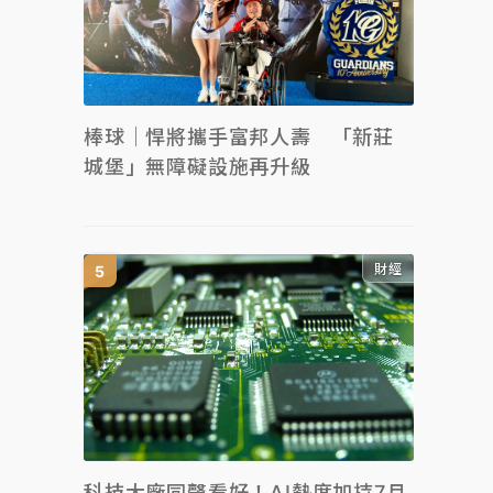
棒球｜悍將攜手富邦人壽 「新莊
城堡」無障礙設施再升級
財經
科技大廠同聲看好！AI熱度加持7月