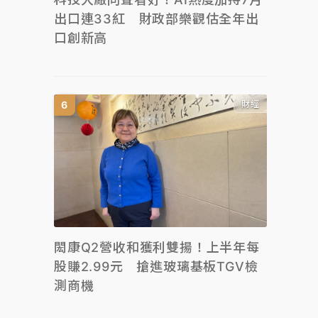
出口連33紅 財政部樂觀估全年出
口創新高
財經
閎康Q2營收和獲利雙揚！上半年每
股賺2.99元 搶進玻璃基板TGV檢
測商機