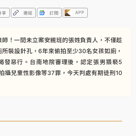
APP
分享
連結
訂閱
狼師！一間未立案安親班的張姓負責人，不僅趁
所裝設針孔，6年來偷拍至少30名女孩如廁，
揭發惡行。台南地院審理後，認定張男猥褻5
拍攝兒童性影像等37罪，今天判處有期徒刑10