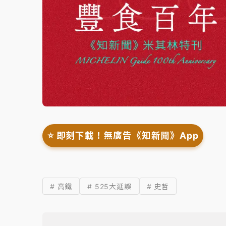
⭐️ 即刻下載！無廣告《知新聞》App
# 高鐵
# 525大延誤
# 史哲