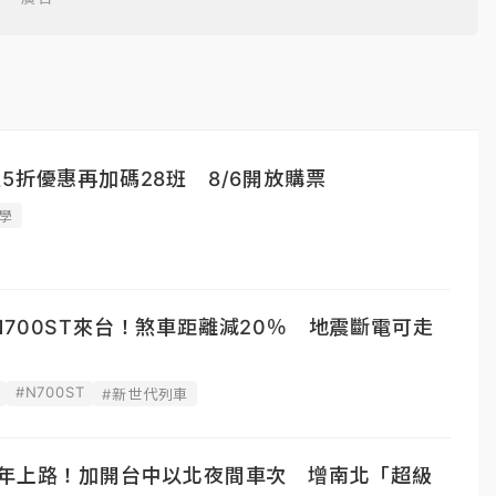
5折優惠再加碼28班 8/6開放購票
學
700ST來台！煞車距離減20％ 地震斷電可走
#N700ST
#新世代列車
明年上路！加開台中以北夜間車次 增南北「超級