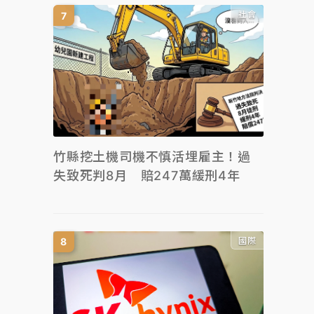
社會
竹縣挖土機司機不慎活埋雇主！過
失致死判8月 賠247萬緩刑4年
國際