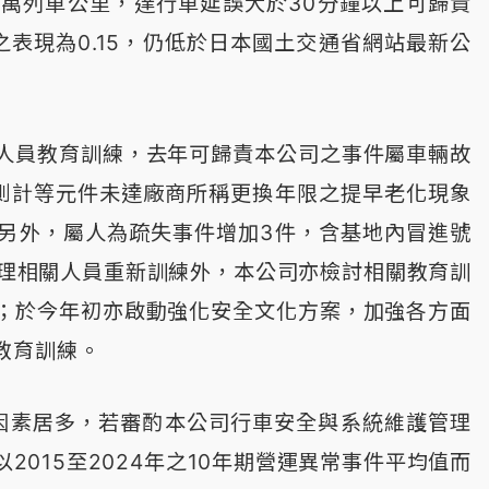
萬列車公里，達行車延誤大於30分鐘以上可歸責
之表現為0.15，仍低於日本國土交通省網站最新公
人員教育訓練，去年可歸責本公司之事件屬車輛故
測計等元件未達廠商所稱更換年限之提早老化現象
另外，屬人為疏失事件增加3件，含基地內冒進號
辦理相關人員重新訓練外，本公司亦檢討相關教育訓
；於今年初亦啟動強化安全文化方案，加強各方面
教育訓練。
部因素居多，若審酌本公司行車安全與系統維護管理
015至2024年之10年期營運異常事件平均值而