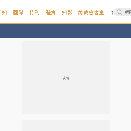
新知
國際
特刊
體育
知影
總裁會客室
廣告