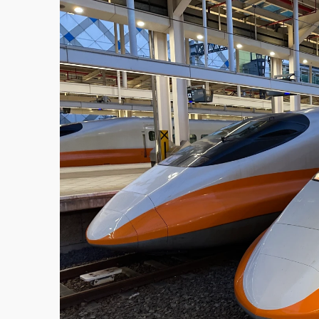
白海豚挾豪雨狂炸新北！時雨量破百毫米 水