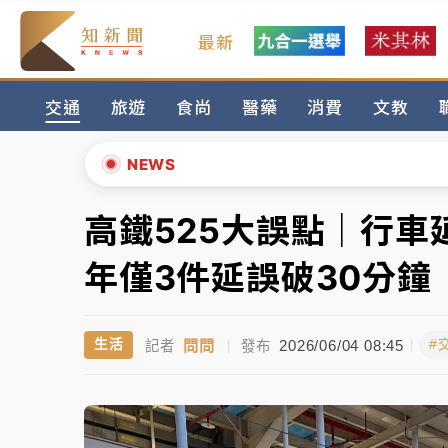
最新
金控第2季海外曝險破31兆創高 日本年增45
交通
旅遊
食尚
醫藥
消費
文教
日職｜
林安可狀態正好卻因左膝疼痛下二軍 
韓股最壞時期已過？大摩估去槓桿完成逾半 
NEWS
「白海豚」雨炸新北！通報109件災情 侯友
高鐵525大誤點｜行
▲
白海豚挾豪雨狂炸新北！時雨量破百毫米 水
▼
年僅3件延誤破30分鐘
金控第2季海外曝險破31兆創高 日本年增45
問問
2026/06/04 08:45
生活
#
記者
|
發布
日職｜
林安可狀態正好卻因左膝疼痛下二軍 
韓股最壞時期已過？大摩估去槓桿完成逾半 
「白海豚」雨炸新北！通報109件災情 侯友