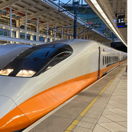
塔、雨棚砸落毀車