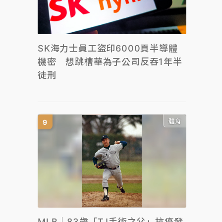
SK海力士員工盜印6000頁半導體
機密 想跳槽華為子公司反吞1年半
徒刑
體育
MLB｜83歲「TJ手術之父」抗癌發