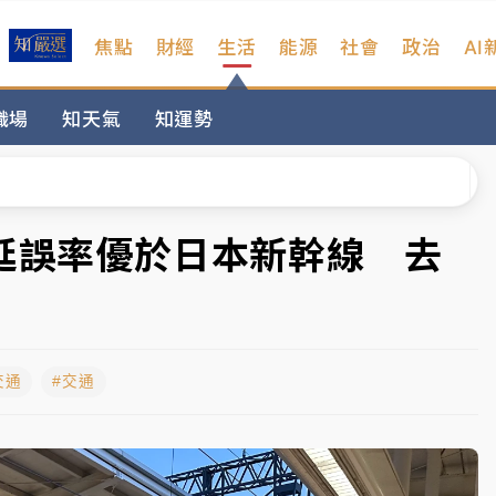
焦點
財經
生活
能源
社會
政治
AI
%居冠
職場
知天氣
知運勢
日媒感嘆「好事多磨」
波動率降至2個月低
宜揭這類災損最多
車延誤率優於日本新幹線 去
塔、雨棚砸落毀車
%居冠
交通
#交通
日媒感嘆「好事多磨」
波動率降至2個月低
宜揭這類災損最多