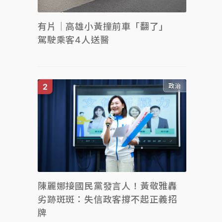
有片｜高雄小黃撞前車「翻了」
駕駛乘客4人送醫
政治
陳麗娜接國民黨發言人！黃敬雅轟
劣跡斑斑：失信政客撐不起正義招
牌