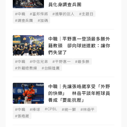
員化身調查兵團
#中職
#富邦悍將
#進擊的巨人
#主題日
#調查兵團
#加碼
中職｜平野惠一登頂最多勝外
籍教頭 卻向球迷道歉：讓你
們失望了
#中職
#中信兄弟
#平野惠一
#最多勝
#外籍總教練
#台鋼雄鷹
中職｜先讓張皓崴享受「外野
的快樂」 林岳平談年輕球員
養成「要能抗壓」
#CPBL
#中職
#棒球
#統一獅
#林岳平
#張皓崴