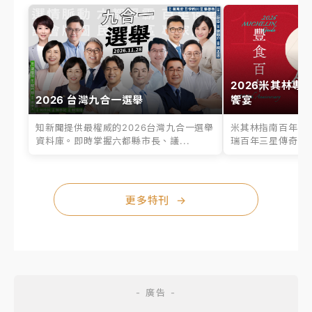
2026米其林專
2026 台灣九合一選舉
饗宴
知新聞提供最權威的2026台灣九合一選舉
米其林指南百年之
資料庫。即時掌握六都縣市長、議...
瑞百年三星傳奇、台
更多特刊
→