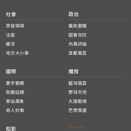
社會
政治
突發現場
黨政要聞
法庭
國會攻防
暖流
內幕評論
地方大小事
首都風雲
國際
體育
寰宇要聞
籃球風雲
熱搜話題
野球天地
東協萬象
大運動場
奇人妙事
巴黎奧運
知影