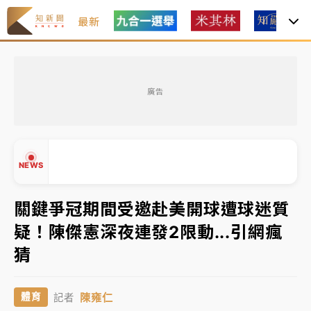
最新
中租控股7月營收創今年新高 前7月獲利成長6%
廣告
獨家｜
和欣客運總裁逝世！少東涉洗錢遭收押 戴手銬
腳鐐提前奔靈堂畫面曝
處置制度大變革！ 證交所今起縮短股票「關禁閉」天
NEWS
數與撮合時間
才續任就飛美國大學面試 清大校長高為元致歉：機會
關鍵爭冠期間受邀赴美開球遭球迷質
到來時引起我的好奇
疑！陳傑憲深夜連發2限動...引網瘋
白海豚颱風解除海警 西南風來了！4縣市大雨特報、各
▲
猜
地午後雷雨
▼
分析｜
7月營收甫首破單月9000億元下半年續旺指
陳雍仁
體育
記者
標？ 鴻海本週法說法人關注的四大重點