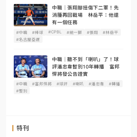
中職｜張翔腳扭傷下二軍！先
消腫再回戰場 林岳平：他還
有一個任務
#CPBL
#中職
#棒球
#統一獅
#張翔
#林岳平
#名古屋亞運
中職｜聽不到「喇叭」了！球
評潘忠韋暫別10年轉播 富邦
悍將發公告證實
#中職
#富邦悍將
#球評
#喇叭
#潘忠韋
#轉播
#暫別
特刊