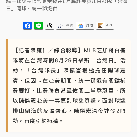
統一獅隊長陳傑憲受邀在6月底赴美參加白襪隊「台灣
日」開球。統一獅提供
NBA｜
傳奇名帥驚傳離世！曾以「瘋狂籃球」震撼聯
盟 兩大愛徒向他致
APP
連結
訂閱
【記者陳雍仁／綜合報導】MLB芝加哥白襪
隊將在台灣時間6月29日舉辦「台灣日」活
動，「台灣隊長」陳傑憲獲邀擔任開球嘉
賓，但因卡在赴美期間，統一獅還有關鍵補
賽要打，比賽勝負甚至攸關上半季冠軍，所
以陳傑憲赴美一事遭到球迷質疑，面對球迷
排山倒海的反彈聲浪，陳傑憲深夜連發2限
動，再度引網瘋猜。