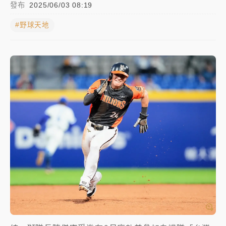
發布
2025/06/03 08:19
NBA｜
傳奇名帥驚傳離世！曾以「瘋狂籃球」震撼聯
#野球天地
盟 兩大愛徒向他致
中租控股7月營收創今年新高 前7月獲利成長6%
獨家｜
和欣客運總裁逝世！少東涉洗錢遭收押 戴手銬
腳鐐提前奔靈堂畫面曝
處置制度大變革！ 證交所今起縮短股票「關禁閉」天
數與撮合時間
才續任就飛美國大學面試 清大校長高為元致歉：機會
到來時引起我的好奇
白海豚颱風解除海警 西南風來了！4縣市大雨特報、各
地午後雷雨
分析｜
7月營收甫首破單月9000億元下半年續旺指
標？ 鴻海本週法說法人關注的四大重點