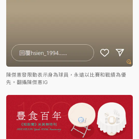
陳傑憲發限動表示身為球員，永遠以比賽和戰績為優
先。翻攝陳傑憲IG