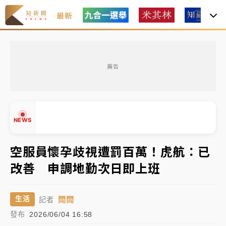
最新
女律師陳昱瑄詐慈濟10億！黃金158kg遭查扣畫面曝光
廣告
暑假過三周才推「E宿新北打卡趣」！抽獎程序複雜 觀
旅局回應了
中信慈善基金會想增加董事人數！辜仲諒向法院聲請遭
NEWS
駁 理由曝光
故宮《龍藏經》特展第2檔！今線上預約開賣一度塞車
空服員懷孕歧視遭罰百萬！虎航：已
周六起展出延長至晚上7時
改善 申調地勤次日即上班
台東農業處長涉圖利渡假村！東檢抗告成功 今重開羈
▲
押庭
▼
問問
生活
記者
父親節泡湯了！中颱白海豚雨彈轟3天 「紅到發紫」降
發布
2026/06/04 16:58
雨熱區曝