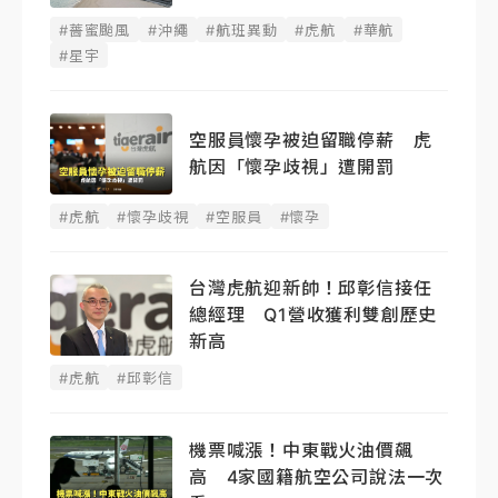
#薔蜜颱風
#沖繩
#航班異動
#虎航
#華航
#星宇
空服員懷孕被迫留職停薪 虎
航因「懷孕歧視」遭開罰
#虎航
#懷孕歧視
#空服員
#懷孕
台灣虎航迎新帥！邱彰信接任
總經理 Q1營收獲利雙創歷史
新高
#虎航
#邱彰信
機票喊漲！中東戰火油價飆
高 4家國籍航空公司說法一次