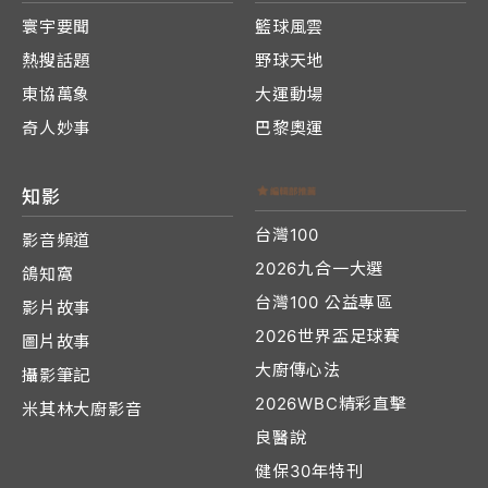
寰宇要聞
籃球風雲
熱搜話題
野球天地
東協萬象
大運動場
奇人妙事
巴黎奧運
知影
台灣100
影音頻道
2026九合一大選
鴿知窩
台灣100 公益專區
影片故事
2026世界盃足球賽
圖片故事
大廚傳心法
攝影筆記
2026WBC精彩直擊
米其林大廚影音
良醫說
健保30年特刊