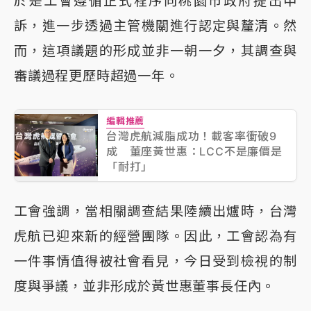
於是工會遵循正式程序向桃園市政府提出申
訴，進一步透過主管機關進行認定與釐清。然
而，這項議題的形成並非一朝一夕，其調查與
審議過程更歷時超過一年。
編輯推薦
台灣虎航減脂成功！載客率衝破9
成 董座黃世惠：LCC不是廉價是
「耐打」
工會強調，當相關調查結果陸續出爐時，台灣
虎航已迎來新的經營團隊。因此，工會認為有
一件事情值得被社會看見，今日受到檢視的制
度與爭議，並非形成於黃世惠董事長任內。