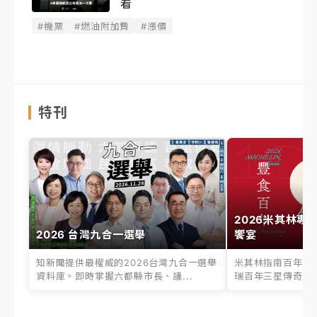
看
#機票
#燃油附加費
#漲價
特刊
2026米其林專
2026 台灣九合一選舉
饗宴
知新聞提供最權威的2026台灣九合一選舉
米其林指南百年之
資料庫。即時掌握六都縣市長、議...
瑞百年三星傳奇、台