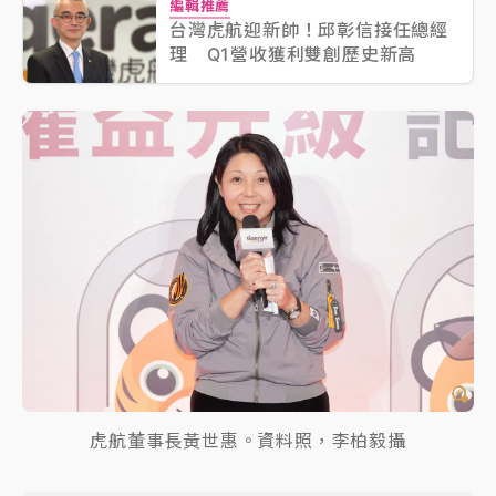
編輯推薦
台灣虎航迎新帥！邱彰信接任總經
理 Q1營收獲利雙創歷史新高
虎航董事長黃世惠。資料照，李柏毅攝