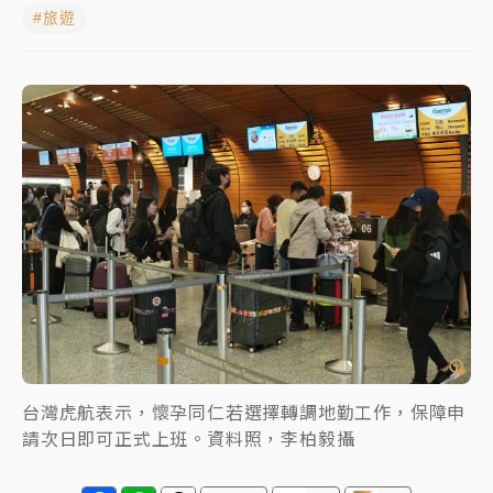
#旅遊
女律師陳昱瑄詐慈濟10億！黃金158kg遭查扣畫面曝光
暑假過三周才推「E宿新北打卡趣」！抽獎程序複雜 觀
旅局回應了
中信慈善基金會想增加董事人數！辜仲諒向法院聲請遭
駁 理由曝光
故宮《龍藏經》特展第2檔！今線上預約開賣一度塞車
周六起展出延長至晚上7時
台東農業處長涉圖利渡假村！東檢抗告成功 今重開羈
押庭
父親節泡湯了！中颱白海豚雨彈轟3天 「紅到發紫」降
雨熱區曝
台灣虎航表示，懷孕同仁若選擇轉調地勤工作，保障申
請次日即可正式上班。資料照，李柏毅攝