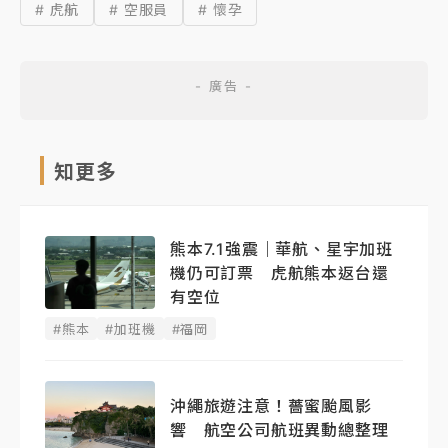
# 虎航
# 空服員
# 懷孕
知更多
熊本7.1強震｜華航、星宇加班
機仍可訂票 虎航熊本返台還
有空位
#熊本
#加班機
#福岡
沖繩旅遊注意！薔蜜颱風影
響 航空公司航班異動總整理