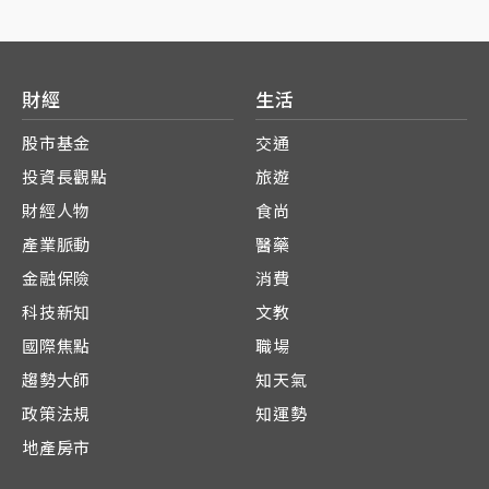
財經
生活
股市基金
交通
投資長觀點
旅遊
財經人物
食尚
產業脈動
醫藥
金融保險
消費
科技新知
文教
國際焦點
職場
趨勢大師
知天氣
政策法規
知運勢
地產房市