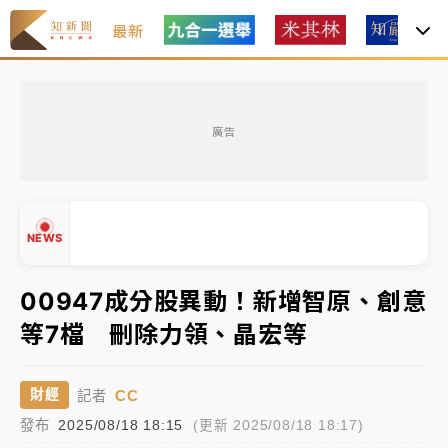
最新
油價持續凍漲！ 中油宣布下周一汽柴油價格維持不變
廣告
中颱白海豚進逼！台北喜來登圍籬傾倒砸傷人 民權西
路鷹架倒塌壓2車
有片｜
白海豚暴風圈逼近！新北淡水赫見龍捲風 榕樹
NEWS
連根拔起
00947成分股異動！新增智原、創意
中颱白海豚風雨來了！中部以北防豪雨 今晚、明天影
響最劇烈
等7檔 刪除力領、晶宏等
▲
白海豚逼近！北市水門只出不進 未移置車輛最高罰
▼
4800＋拖吊費
CC
財經
記者
發布
2025/08/18 18:15
(更新 2025/08/18 18:17)
油價持續凍漲！ 中油宣布下周一汽柴油價格維持不變