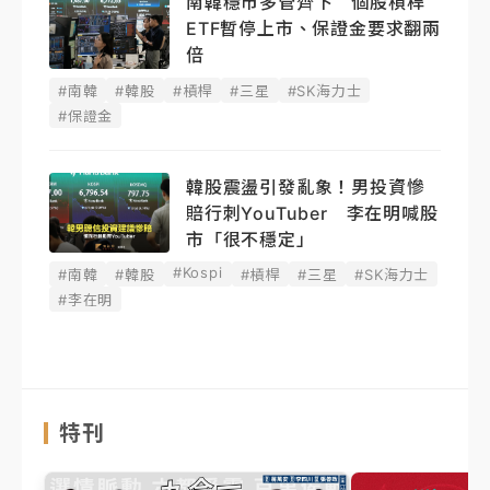
南韓穩市多管齊下 個股槓桿
ETF暫停上市、保證金要求翻兩
倍
#南韓
#韓股
#槓桿
#三星
#SK海力士
#保證金
韓股震盪引發亂象！男投資慘
賠行刺YouTuber 李在明喊股
市「很不穩定」
#Kospi
#南韓
#韓股
#槓桿
#三星
#SK海力士
#李在明
特刊