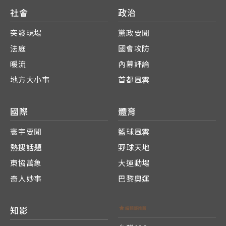
社會
政治
突發現場
黨政要聞
法庭
國會攻防
暖流
內幕評論
地方大小事
首都風雲
國際
體育
寰宇要聞
籃球風雲
熱搜話題
野球天地
東協萬象
大運動場
奇人妙事
巴黎奧運
知影