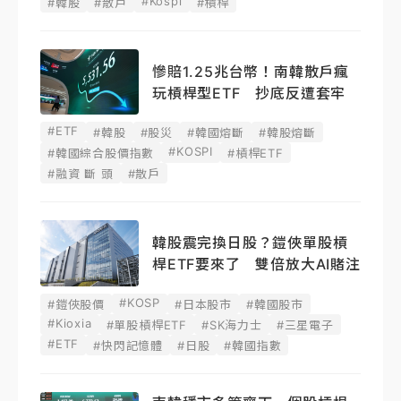
#Kospi
#韓股
#散戶
#槓桿
慘賠1.25兆台幣！南韓散戶瘋
玩槓桿型ETF 抄底反遭套牢
#ETF
#韓股
#股災
#韓國熔斷
#韓股熔斷
#KOSPI
#韓國綜合股價指數
#槓桿ETF
#融資 斷 頭
#散戶
韓股震完換日股？鎧俠單股槓
桿ETF要來了 雙倍放大AI賭注
#KOSP
#鎧俠股價
#日本股市
#韓國股市
#Kioxia
#單股槓桿ETF
#SK海力士
#三星電子
#ETF
#快閃記憶體
#日股
#韓國指數