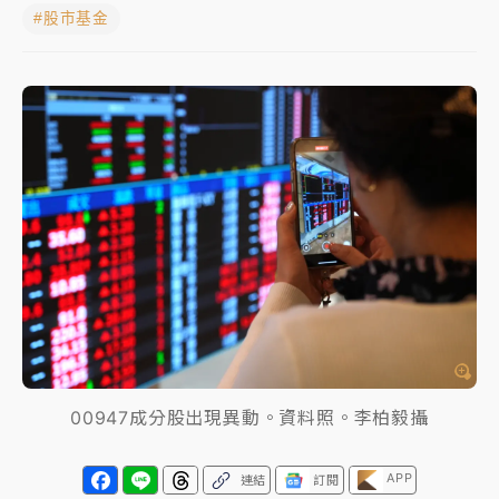
#股市基金
中颱白海豚進逼！台北喜來登圍籬傾倒砸傷人 民權西
路鷹架倒塌壓2車
有片｜
白海豚暴風圈逼近！新北淡水赫見龍捲風 榕樹
連根拔起
中颱白海豚風雨來了！中部以北防豪雨 今晚、明天影
響最劇烈
白海豚逼近！北市水門只出不進 未移置車輛最高罰
4800＋拖吊費
00947成分股出現異動。資料照。李柏毅攝
APP
連結
訂閱