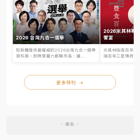
2026米其林專
2026 台灣九合一選舉
饗宴
知新聞提供最權威的2026台灣九合一選舉
米其林指南百年之
資料庫。即時掌握六都縣市長、議...
瑞百年三星傳奇、台
更多特刊
→