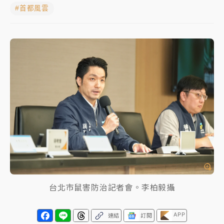
#首都風雲
女律師陳昱瑄詐慈濟10億！黃金158kg遭查扣畫面曝光
台積電殺35元、台股跌近300點 被動元件、低軌衛星
及載板皆走弱
中信慈善基金會想增加董事人數！辜仲諒向法院聲請遭
駁 理由曝光
故宮《龍藏經》特展第2檔！今線上預約開賣一度塞車
周六起展出延長至晚上7時
台東農業處長涉圖利渡假村！東檢抗告成功 今重開羈
押庭
父親節泡湯了！中颱白海豚雨彈轟3天 「紅到發紫」降
雨熱區曝
台北市鼠害防治記者會。李柏毅攝
APP
連結
訂閱