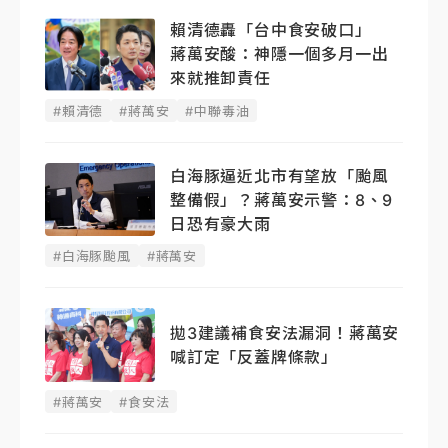
賴清德轟「台中食安破口」
蔣萬安酸：神隱一個多月一出
來就推卸責任
#賴清德
#蔣萬安
#中聯毒油
白海豚逼近北市有望放「颱風
整備假」？蔣萬安示警：8、9
日恐有豪大雨
#白海豚颱風
#蔣萬安
拋3建議補食安法漏洞！蔣萬安
喊訂定「反蓋牌條款」
#蔣萬安
#食安法