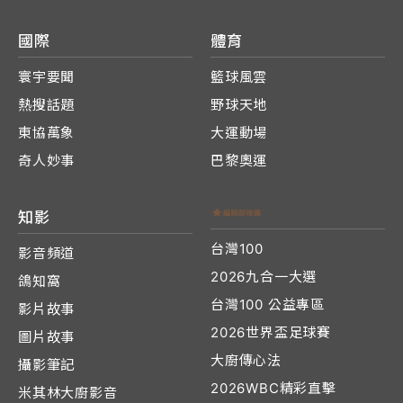
國際
體育
寰宇要聞
籃球風雲
熱搜話題
野球天地
東協萬象
大運動場
奇人妙事
巴黎奧運
知影
台灣100
影音頻道
2026九合一大選
鴿知窩
台灣100 公益專區
影片故事
2026世界盃足球賽
圖片故事
大廚傳心法
攝影筆記
2026WBC精彩直擊
米其林大廚影音