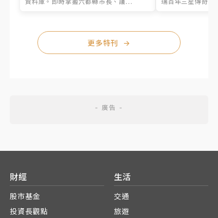
資料庫。即時掌握六都縣市長、議...
瑞百年三星傳奇、台
更多特刊
→
財經
生活
股市基金
交通
投資長觀點
旅遊