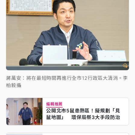
蔣萬安：將在最短時間再進行全市12行政區大清消。李
柏毅攝
編輯推薦
公開北市5鼠患熱區！擬規劃「見
鼠地圖」 環保局祭3大手段防治