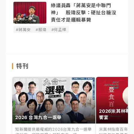
綠議員轟「蔣萬安是中聯門
神」 殷瑋反擊：硬扯台糖沒
責任才是邏輯暴斃
#蔣萬安
#殷瑋
#何孟樺
特刊
2026米其林專
2026 台灣九合一選舉
饗宴
知新聞提供最權威的2026台灣九合一選舉
米其林指南百年之