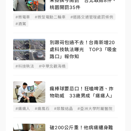
未掛牌今開罰 台北取締8件、
桃園開罰35件
#微電車
#微型電動二輪車
#道路交通管理處罰條例
#酒駕
別跟荷包過不去！台南新增20
處科技執法曝光 TOP3「吸金
路口」報你知
#科技執法
#中華北觀海橋
瘋棒球要忌口！狂嗑啤酒、炸
物助威 33歲男成「痛痛人」
#痛痛人
#痛風石
#尿酸結晶
#亞洲大學附屬醫院
破200公斤重！他病痛纏身難