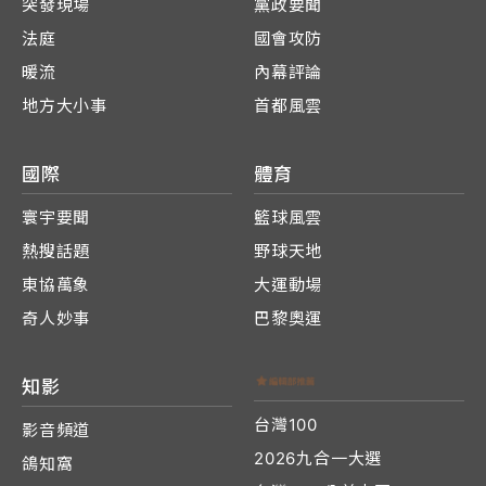
突發現場
黨政要聞
法庭
國會攻防
暖流
內幕評論
地方大小事
首都風雲
國際
體育
寰宇要聞
籃球風雲
熱搜話題
野球天地
東協萬象
大運動場
奇人妙事
巴黎奧運
知影
台灣100
影音頻道
2026九合一大選
鴿知窩