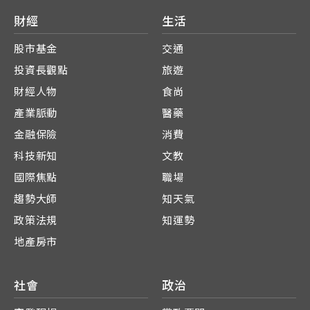
財經
生活
股市基金
交通
投資長觀點
旅遊
財經人物
食尚
產業脈動
醫藥
金融保險
消費
科技新知
文教
國際焦點
職場
趨勢大師
知天氣
政策法規
知運勢
地產房市
社會
政治