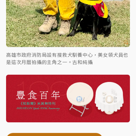
高雄市政府消防局設有搜救犬馴養中心，美女領犬員也
是這次月曆拍攝的主角之一。古和純攝