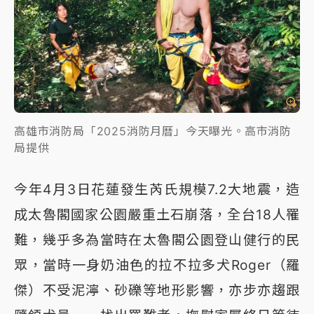
高雄市消防局「2025消防月曆」今天曝光。高市消防
局提供
今年4月3日花蓮發生芮氏規模7.2大地震，造
成太魯閣國家公園嚴重土石崩落，全台18人罹
難，幾乎多為當時在太魯閣公園登山健行的民
眾，當時一身奶油色的拉不拉多犬Roger（羅
傑）不受泥濘、砂礫等地形影響，亦步亦趨跟