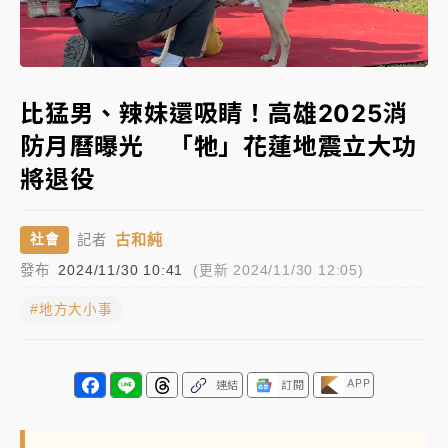
女律師陳昱瑄詐慈濟10億！黃金158kg遭查扣畫面曝光
Loaded
:
Unmute
35.12%
暑假過三周才推「E宿新北打卡趣」！抽獎程序複雜 觀
比猛男、辣妹還吸睛！高雄2025消
旅局回應了
防月曆曝光 「牠」花蓮地震立大功
中信慈善基金會想增加董事人數！辜仲諒向法院聲請遭
將退役
駁 理由曝光
故宮《龍藏經》特展第2檔！今線上預約開賣一度塞車
古和純
社會
記者
周六起展出延長至晚上7時
發布
2024/11/30 10:41
(更新 2024/11/30 12:05)
台東農業處長涉圖利渡假村！東檢抗告成功 今重開羈
押庭
#地方大小事
父親節泡湯了！中颱白海豚雨彈轟3天 「紅到發紫」降
雨熱區曝
APP
連結
訂閱