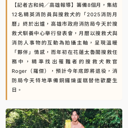
【記者古和純／高雄報導】籌備8個月，集結
12名精英消防員與搜救犬的「2025消防月
曆」終於出爐，高雄市政府消防局今天於搜
救犬馴養中心舉行發表會，月曆以搜救犬與
消防人事物的互動為拍攝主軸，呈現溫暖
「夥伴」情感，而年初在花蓮太魯閣搜救任
務中，精準找出罹難者的搜救犬教官
Roger（羅傑），預計今年底即將退役，消
防局今天特地準備銅鑼燒蛋糕替他歡慶生
日。