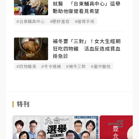
就醫 「台東輔具中心」這舉
動助他復健看見希望
#台東輔具中心
#肥胖重症
#縮胃手術
補冬要「三對」！女大生經期
狂吃四物雞 活血反造成貧血
掛急診
#四物雞湯
#冬令進補
#補冬三對
#臺中醫院
特刊