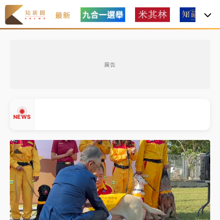
最新
女律師陳昱瑄詐慈濟10億！黃金158kg遭查扣畫面曝光
廣告
暑假過三周才推「E宿新北打卡趣」！抽獎程序複雜 觀
旅局回應了
中信慈善基金會想增加董事人數！辜仲諒向法院聲請遭
NEWS
駁 理由曝光
故宮《龍藏經》特展第2檔！今線上預約開賣一度塞車
周六起展出延長至晚上7時
台東農業處長涉圖利渡假村！東檢抗告成功 今重開羈
▲
押庭
▼
父親節泡湯了！中颱白海豚雨彈轟3天 「紅到發紫」降
雨熱區曝