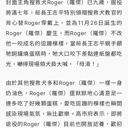
封面主角搜救犬Roger（羅傑）已九歲，服役
將滿七年，局長王志平特別頒贈搜救犬教官的
背心替Roger穿戴上，並為11月26日誕生的
Roger（羅傑）慶生，而Roger（羅傑）不改
他一咬成名的逗趣模樣，當局長王志平親手餵
牠銅鑼燒蛋糕時，牠大口咬下差點連紙盤都吃
光，嚇得現場領犬員大喊，「母湯！」
由於其他搜救犬多和Roger（羅傑）一樣一身
奶油色，Roger（羅傑）還默默地心滿意足一
連多吃了好幾顆蛋糕，愛吃逗趣的模樣也瞬間
感染現場氣氛，無比歡樂。高市府表示，即將
退役的Roger（羅傑）目前也開放認養，歡迎