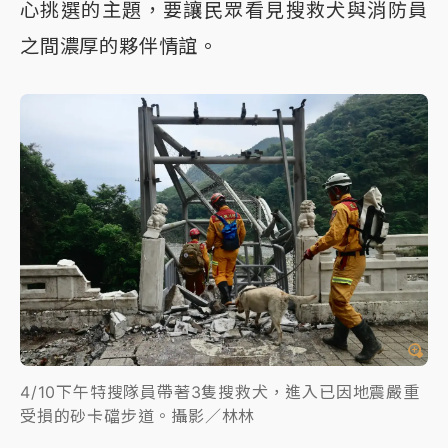
心挑選的主題，要讓民眾看見搜救犬與消防員
之間濃厚的夥伴情誼。
4/10下午特搜隊員帶著3隻搜救犬，進入已因地震嚴重
受損的砂卡礑步道。攝影／林林