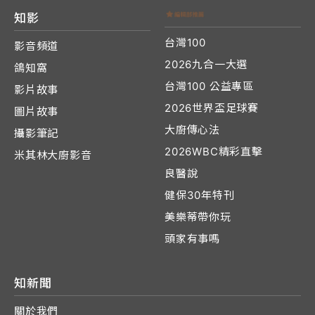
知影
台灣100
影音頻道
2026九合一大選
鴿知窩
台灣100 公益專區
影片故事
2026世界盃足球賽
圖片故事
大廚傳心法
攝影筆記
2026WBC精彩直擊
米其林大廚影音
良醫說
健保30年特刊
美樂蒂帶你玩
頭家有事嗎
知新聞
關於我們