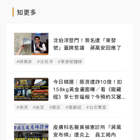
知更多
沈伯洋登門！簽名遭「東發
號」蓋牌惹議 蔣萬安回應了
#蔣萬安
#沈伯洋
#東發號麵線
今日精選｜慈濟遭詐10億！扣
158kg黃金畫面曝／看《龍藏
經》享七世福報？今預約又塞
了
#慈濟
#故宮
#酷澎
#龍藏經
#台北雙星
皮膚科名醫黃禎憲診所「蔣萬
安布條」遭炎上 員工揭內