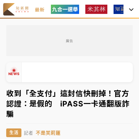
最新
油價持續凍漲！ 中油宣布下周一汽柴油價格維持不變
廣告
中颱白海豚進逼！台北喜來登圍籬傾倒砸傷人 民權西
路鷹架倒塌壓2車
有片｜
白海豚暴風圈逼近！新北淡水赫見龍捲風 榕樹
NEWS
連根拔起
中颱白海豚風雨來了！中部以北防豪雨 今晚、明天影
收到「全支付」這封信快刪掉！官方
響最劇烈
認證：是假的 iPASS一卡通翻版詐
白海豚逼近！北市水門只出不進 未移置車輛最高罰
▲
騙
4800＋拖吊費
▼
油價持續凍漲！ 中油宣布下周一汽柴油價格維持不變
不是芙莉蓮
生活
記者