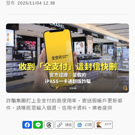
發布
2025/11/04 12:38
中颱白海豚進逼！台北喜來登圍籬傾倒砸傷人 民權西
路鷹架倒塌壓2車
有片｜
白海豚暴風圈逼近！新北淡水赫見龍捲風 榕樹
連根拔起
中颱白海豚風雨來了！中部以北防豪雨 今晚、明天影
響最劇烈
白海豚逼近！北市水門只出不進 未移置車輛最高罰
4800＋拖吊費
詐騙集團盯上全支付的高使用率，寄送假帳戶更新郵
件，誘導民眾輸入個資、信用卡資料。業者提供
APP
連結
訂閱