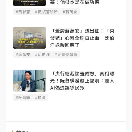
幕：他根本是在做功德
#黃禎憲
#黃禎憲診所
#蔣萬安
「蓋牌蔣萬安」遭出征！「東
發號」心累全刷白止血 沈伯
洋送暖回應了
#蔣萬安
#沈伯洋
#東發號麵線
「央行總裁惱羞成怒」真相曝
光！阮慕驊發嚴正聲明： 遭人
AI偽造誤導民眾
#阮慕驊
#投資