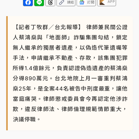
APP
連結
訂閱
【記者丁牧群／台北報導】 律師兼民間公證
人蔡鴻燊與「地面師」詐騙集團勾結，鎖定
無人繼承的獨居者遺產，以偽造代筆遺囑等
手法，申請繼承不動產、存款，該集團犯罪
所得1.4億餘元，負責認證偽造遺產的蔡鴻燊
分得890萬元。台北地院上月一審重判蔡鴻
燊25年，是全案44名被告中刑度最重，讓他
當庭痛哭。律師懲戒委員會今再認定他涉詐
欺，違反律師法、律師倫理規範情節重大，
決議停職。