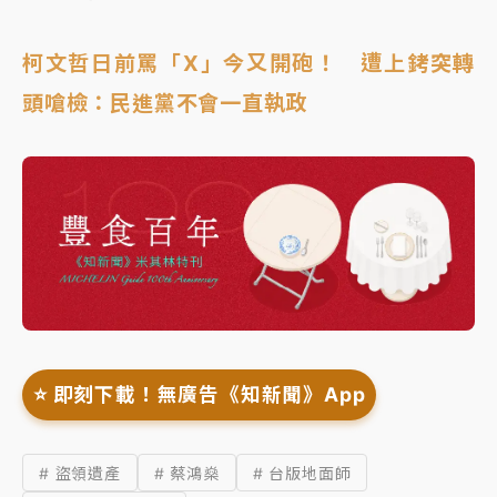
柯文哲日前罵「X」今又開砲！ 遭上銬突轉
頭嗆檢：民進黨不會一直執政
⭐️ 即刻下載！無廣告《知新聞》App
# 盜領遺產
# 蔡鴻燊
# 台版地面師