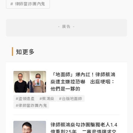
# 律師當詐團內鬼
知更多
「地面師」爆內訌！律師蔡鴻
燊遭主嫌控恐嚇 出庭哽咽：
他們是一夥的
#盜領遺產
#蔡鴻燊
#台版地面師
#律師當詐團內鬼
律師蔡鴻燊勾詐團騙獨老人1.4
億重判25年 二審悲情牌求交