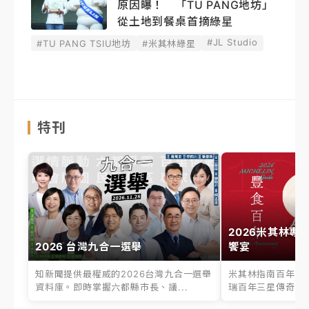
原因曝！ 「TU PANG地坊」
從土地到餐桌首摘綠星
#JL Studio
#TU PANG TSIU地坊
#米其林綠星
特刊
2026米其林專
2026 台灣九合一選舉
饗宴
知新聞提供最權威的2026台灣九合一選舉
米其林指南百年之
資料庫。即時掌握六都縣市長、議...
瑞百年三星傳奇、台