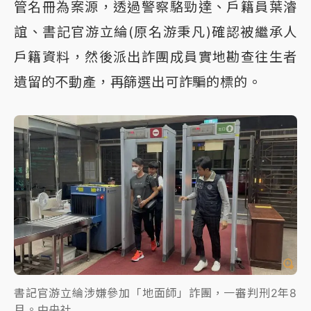
管名冊為案源，透過警察駱勁達、戶籍員葉濬
誼、書記官游立綸(原名游秉凡)確認被繼承人
戶籍資料，然後派出詐團成員實地勘查往生者
遺留的不動產，再篩選出可詐騙的標的。
書記官游立綸涉嫌參加「地面師」詐團，一審判刑2年8
月。中央社