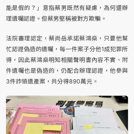
能是假的？」意指蔡男既然有疑慮，為何還辦
理遺囑認證。但蔡男堅稱被對方欺騙。
法院審理認定，蔡尚岳承諾蔡鴻燊，只要他幫
忙認證偽造的遺囑，每一件案子分他1成犯罪所
得，因此蔡鴻燊明知相關聲明書內容不實、附
件遺囑也是偽造的，仍配合辦理認證，他參與
3件詐領遺產案，共分得890萬元。