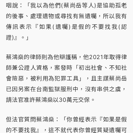
咽說：「我以為他們(蔡尚岳等人)是協助孤老
的後事、處理遺物或尋找有無遺囑，所以我有
傳訊表示『如果(遺囑)是假的不要找我(認
證)』。」
蔡鴻燊的律師則為他辯護稱，他2021年取得律
師兼公證人資格，案發時「初出社會、不知社
會險惡，被利用為犯罪工具」，且主謀蔡尚岳
已因另案在台南監獄服刑中，沒有串供之虞，
請法官准許蔡鴻燊以30萬元交保。
但法官質問蔡鴻燊：「你曾經表示『如果是假
的不要找我』，這不就代表你曾經質疑遺囑可