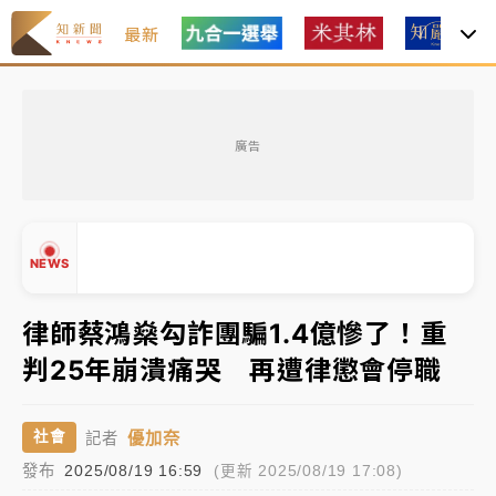
最新
女律師陳昱瑄詐慈濟10億！黃金158kg遭查扣畫面曝光
廣告
暑假過三周才推「E宿新北打卡趣」！抽獎程序複雜 觀
旅局回應了
中信慈善基金會想增加董事人數！辜仲諒向法院聲請遭
NEWS
駁 理由曝光
故宮《龍藏經》特展第2檔！今線上預約開賣一度塞車
律師蔡鴻燊勾詐團騙1.4億慘了！重
周六起展出延長至晚上7時
判25年崩潰痛哭 再遭律懲會停職
台東農業處長涉圖利渡假村！東檢抗告成功 今重開羈
▲
押庭
▼
優加奈
社會
記者
父親節泡湯了！中颱白海豚雨彈轟3天 「紅到發紫」降
發布
2025/08/19 16:59
(更新 2025/08/19 17:08)
雨熱區曝