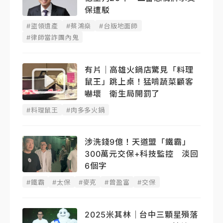
保遭駁
#盜領遺產
#蔡鴻燊
#台版地面師
#律師當詐團內鬼
有片｜高雄火鍋店驚見「料理
鼠王」跳上桌！猛啃蔬菜顧客
嚇壞 衛生局開罰了
#料理鼠王
#肉多多火鍋
涉洗錢9億！天道盟「鐵霸」
300萬元交保+科技監控 淡回
6個字
#鐵霸
#太保
#麥克
#曾盈富
#交保
2025米其林｜台中三顆星殞落