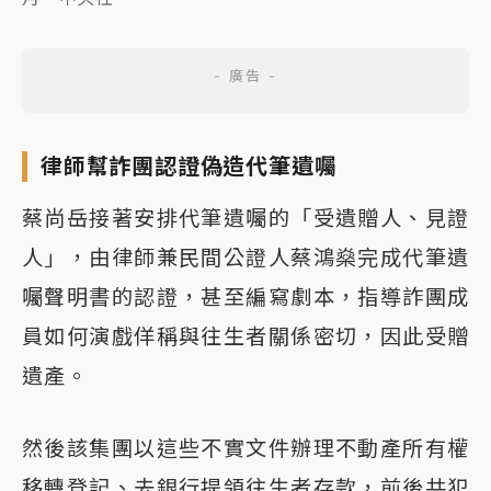
律師幫詐團認證偽造代筆遺囑
蔡尚岳接著安排代筆遺囑的「受遺贈人、見證
人」，由律師兼民間公證人蔡鴻燊完成代筆遺
囑聲明書的認證，甚至編寫劇本，指導詐團成
員如何演戲佯稱與往生者關係密切，因此受贈
遺產。
然後該集團以這些不實文件辦理不動產所有權
移轉登記、去銀行提領往生者存款，前後共犯