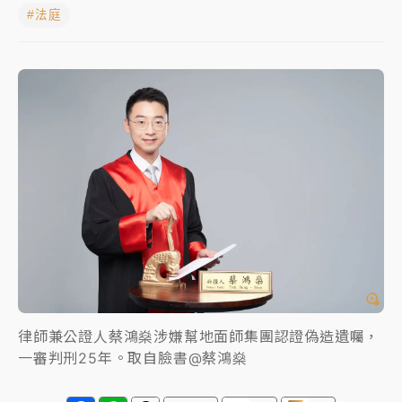
#法庭
女律師陳昱瑄詐慈濟10億！黃金158kg遭查扣畫面曝光
暑假過三周才推「E宿新北打卡趣」！抽獎程序複雜 觀
旅局回應了
中信慈善基金會想增加董事人數！辜仲諒向法院聲請遭
駁 理由曝光
故宮《龍藏經》特展第2檔！今線上預約開賣一度塞車
周六起展出延長至晚上7時
台東農業處長涉圖利渡假村！東檢抗告成功 今重開羈
押庭
父親節泡湯了！中颱白海豚雨彈轟3天 「紅到發紫」降
雨熱區曝
律師兼公證人蔡鴻燊涉嫌幫地面師集團認證偽造遺囑，
一審判刑25年。取自臉書@蔡鴻燊