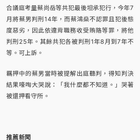
合議庭考量蔡尚岳等共犯最後坦承犯行，今年7
月將蔡男判刑14年，而蔡鴻燊不認罪且犯後態
度惡劣，因此依違背職務收受賄賂等罪，將他
判刑25年。其餘共犯各被判刑1年8月到7年不
等。可上訴。
羈押中的蔡男當時被提解出庭聽判，得知判決
結果嚎啕大哭說：「我什麼都不知道。」哭著
被還押看守所。
推薦新聞