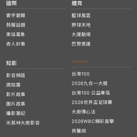
國際
體育
寰宇要聞
籃球風雲
熱搜話題
野球天地
東協萬象
大運動場
奇人妙事
巴黎奧運
知影
台灣100
影音頻道
2026九合一大選
鴿知窩
台灣100 公益專區
影片故事
2026世界盃足球賽
圖片故事
大廚傳心法
攝影筆記
2026WBC精彩直擊
米其林大廚影音
良醫說