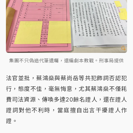
集團不只偽造代筆遺囑，還編劇本教戰。刑事局提供
法官並批，蔡鴻燊與蔡尚岳等共犯飾詞否認犯
行，態度不佳，毫無悔意，尤其蔡鴻燊不僅耗
費司法資源、傳喚多達20餘名證人，還在證人
證詞對他不利時，當庭擅自出言干擾證人作
證。